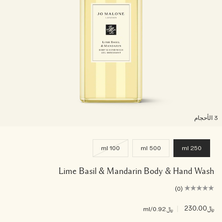
لأحجام
100 ml
500 ml
250 ml
Lime Basil & Mandarin Body & Hand Wash
(0)
﷼230.00
|
﷼0.92
/ml