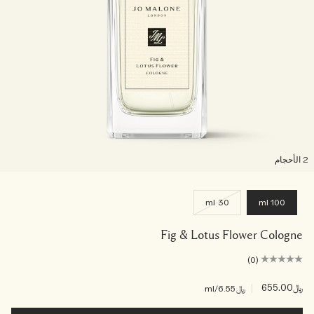
لأحجام
30 ml
100 ml
Fig & Lotus Flower Cologne
(0)
﷼655.00
|
﷼6.55
/ml