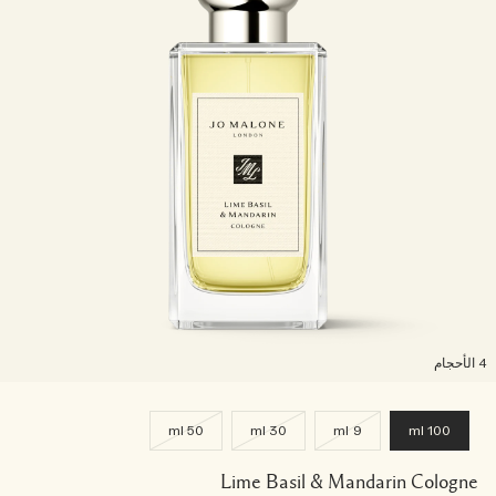
لأحجام
50 ml
30 ml
9 ml
100 ml
Lime Basil & Mandarin Cologne