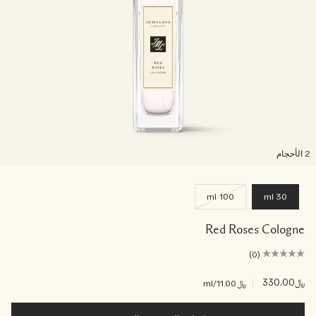
لأحجام
100 ml
30 ml
Red Roses Cologne
(0)
﷼330.00
|
﷼11.00
/ml