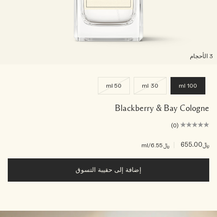
لأحجام
50 ml
30 ml
100 ml
Blackberry & Bay Cologne
(0)
﷼655.00
|
﷼6.55
/ml
إضافة إلى حقيبة التسوق