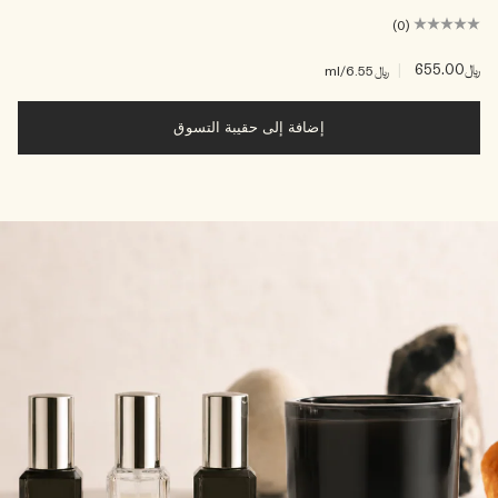
(0)
﷼655.00
|
﷼6.55
/ml
إضافة إلى حقيبة التسوق