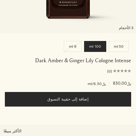
لأحجام
9 ml
100 ml
50 ml
Dark Amber & Ginger Lily Cologne Intense
(0)
﷼830.00
|
﷼8.30
/ml
إضافة إلى حقيبة التسوق
الأكثر مبيعًا