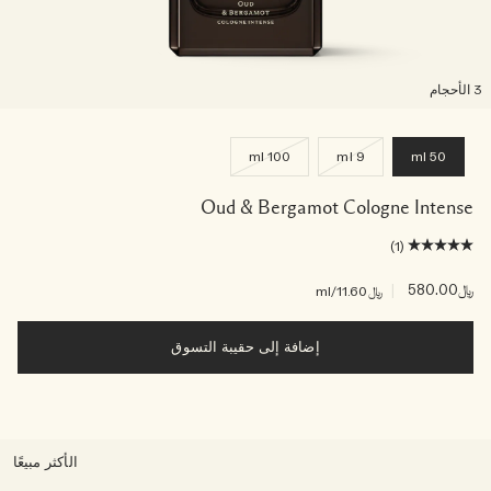
لأحجام
100 ml
9 ml
50 ml
Oud & Bergamot Cologne Intense
(1)
﷼580.00
|
﷼11.60
/ml
إضافة إلى حقيبة التسوق
الأكثر مبيعًا