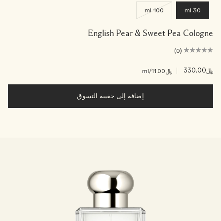
100 ml
30 ml
English Pear & Sweet Pea Cologne
(0)
﷼330.00
|
﷼11.00
/ml
إضافة إلى حقيبة التسوق