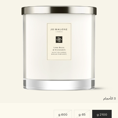
لأحجام
600 g
65 g
2100 g