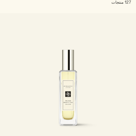
127 منتجات
خشبي
بخاخ الجسم All Over