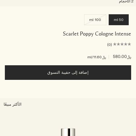
لأحجام
100 ml
50 ml
Scarlet Poppy Cologne Intense
(0)
﷼580.00
|
﷼11.60
/ml
إضافة إلى حقيبة التسوق
الأكثر مبيعًا