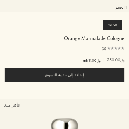
لحجم
30 ml
Orange Marmalade Cologne
(0)
﷼330.00
|
﷼11.00
/ml
إضافة إلى حقيبة التسوق
الأكثر مبيعًا