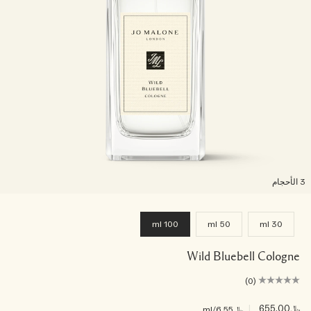
لأحجام
100 ml
50 ml
30 ml
Wild Bluebell Cologne
(0)
﷼655.00
|
﷼6.55
/ml