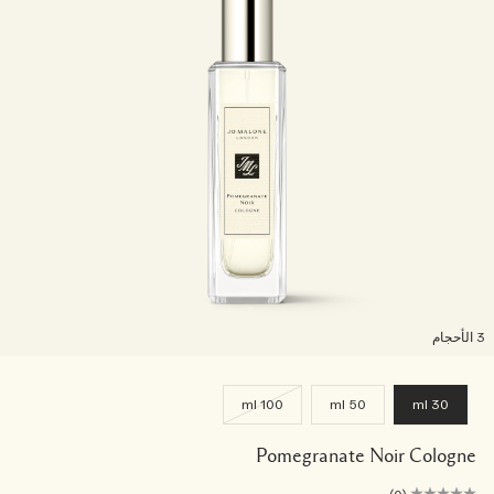
لأحجام
100 ml
50 ml
30 ml
Pomegranate Noir Cologne