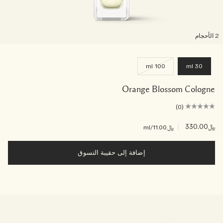
لأحجام
100 ml
30 ml
Orange Blossom Cologne
(0)
﷼330.00
|
﷼11.00
/ml
إضافة إلى حقيبة التسوق