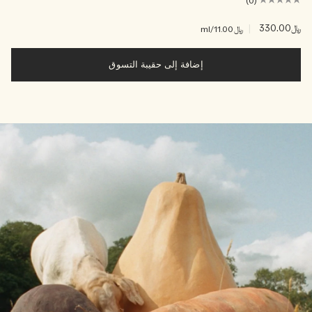
(0)
﷼330.00
|
﷼11.00
/ml
إضافة إلى حقيبة التسوق