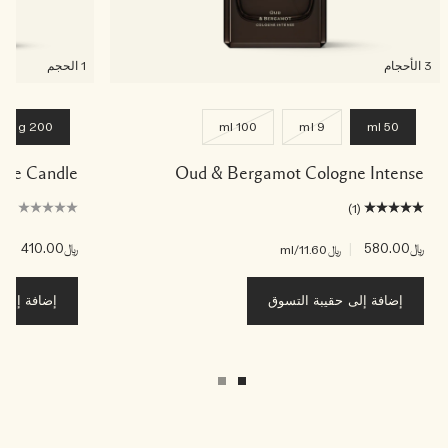
3 الأحجام
1 الحجم
200 g
100 ml
9 ml
50 ml
ome Candle
Oud & Bergamot Cologne Intense
(0)
(1)
﷼580.00
|
﷼410.00
|
﷼11.60
/ml
﷼.05
إضافة إلى حقيبة التسوق
إضافة إلى ح