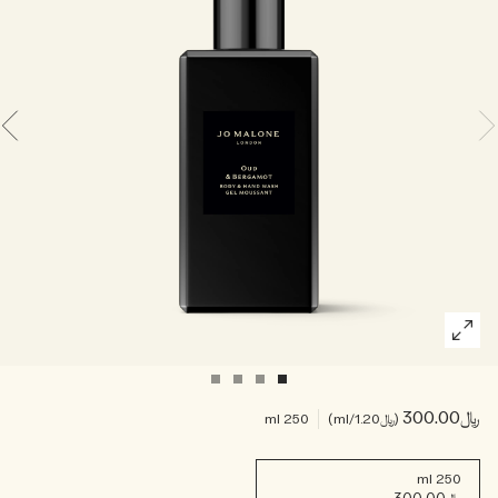
خشبي
بخاخ الجسم All Over
﷼300.00
﷼1.20
/ml
250 ml
250 ml