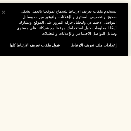
نستخدم ملفات تعريف الارتباط للسماح لموقعنا بالعمل بشكل
صحيح، ولتخصيص المحتوى والإعلانات، ولتوفير ميزات وسائل
التواصل الاجتماعي ولتحليل حركة المرور على الموقع. ونشارك
أيضًا المعلومات حول استخدامك موقعنا مع شركائنا على مستوى
وسائل التواصل الاجتماعي والإعلانات والتحليلات.
المساعدة
إعدادات ملف تعريف الارتباط
قبول ملفات تعريف الارتباط كلها
الأسئلة الشائعة
تفضلوا بزيارة الموقع والاستكشاف
طلبي
إضافة إلى حقيبة التسوق
مُحدِّد مواقع المتاجر
بيانات التوصيل
شركتنا
تخفيضات وفعاليات الشركات
الاسترجاع والاسترداد
معلومات عن الشركة
موظفونا وبيئة عملنا
التسوق أونلاين
الخصوصية والشروط
الوظائف
ممارساتنا المستدامة
صفحتي الشخصية
شروط الاستخدام
فهرس المكونات
تواصلوا معنا
الموقع واللغة
سياسة الخصوصية
تغيير الموقع