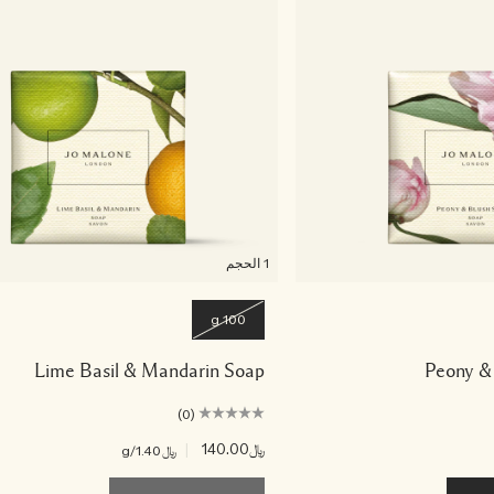
1 الحجم
100 g
Lime Basil & Mandarin Soap
Peony &
(0)
﷼140.00
|
﷼1.40
/g