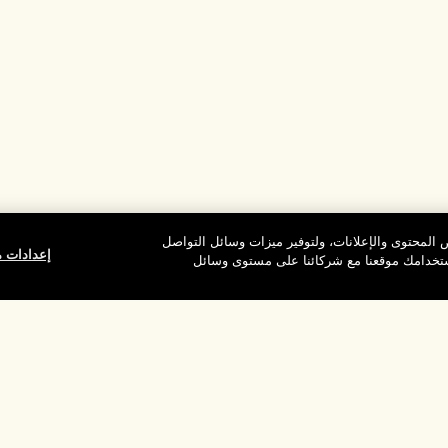
المحتوى والإعلانات، ولتوفير ميزات وسائل التواصل
إعدادات م
استخدامك موقعنا مع شركائنا على مستوى وسائل
وقع
شركتنا
الخصوصية وال
معلومات عن الشركة
شروط الاستخدام
الوظائف
سياسة الخصوصية
ركات
شروط البيع