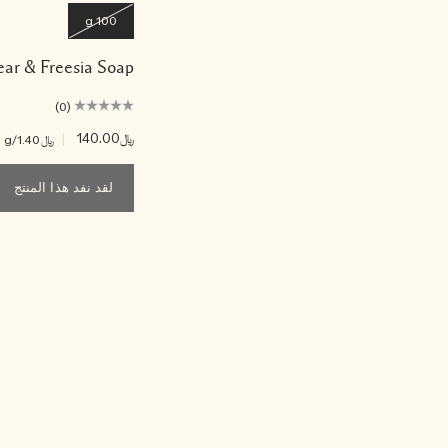
100 g
ear & Freesia Soap
(0)
﷼140.00
|
﷼1.40
/g
لقد نفد هذا المنتج