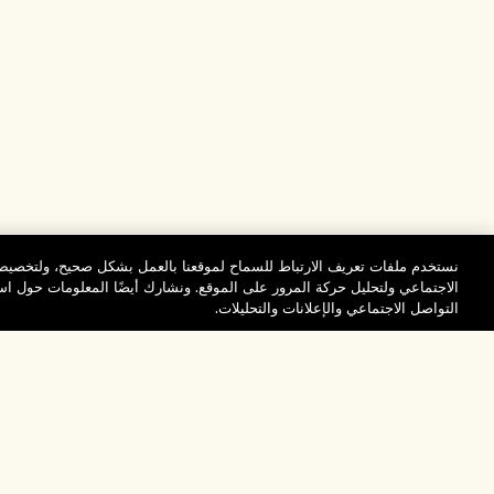
نستخدم ملفات تعريف الارتباط للسماح لموقعنا بالعمل بشكل صحيح، ولتخصيص 
الاجتماعي ولتحليل حركة المرور على الموقع. ونشارك أيضًا المعلومات حول 
التواصل الاجتماعي والإعلانات والتحليلات.
المساعدة
تفضلوا بزيارة الم
الأسئلة الشائعة
والاستكشاف
مُحدِّد مواقع المتاجر
طلبي
تخفيضات وفعاليات الش
بيانات التوصيل