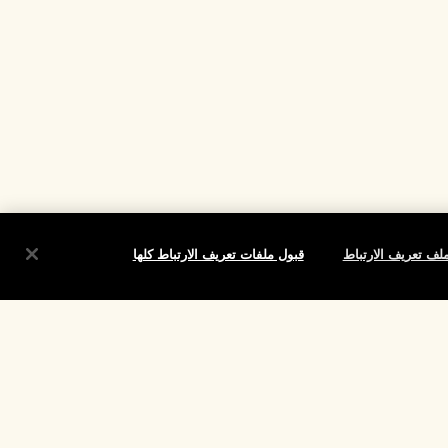
لف تعريف الارتباط
قبول ملفات تعريف الارتباط كلها
شروط
الموقع واللغة
تغيير الموقع