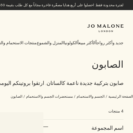
لفترة محدودة فقط: احصلوا على أربع هدايا مصغّرة فاخرة مجاناً مع كل طلب بقيمة 850 ريالاً سعودياً أو أكثر.
جديد وأكثر رواجاً
الأكثر مبيعاً
الكولونيا
المنزل والشموع
منتجات الاستحمام والع
الصابون
صابون بتركيبة جديدة ناعمة كالساتان. ارتقوا بروتينكم اليو
الصفحة الرئيسية
/
الجسم والاستحمام
/
مستحضرات الجسم والاستحمام
/
الصابون
4 منتجات
اسم المجموعة