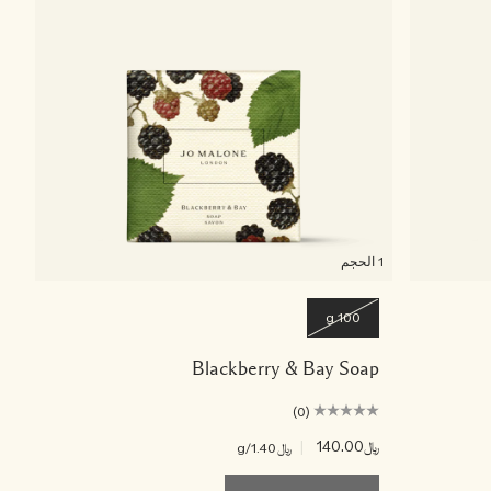
1 الحجم
100 g
Blackberry & Bay Soap
(0)
﷼140.00
|
﷼1.40
/g