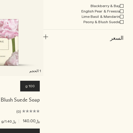
Blackberry & Bay
English Pear & Freesia
Lime Basil & Mandarin
Peony & Blush Suede
السعر
1 الحجم
100 g
 Blush Suede Soap
(0)
﷼140.00
|
﷼1.40
/g