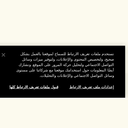
نستخدم ملفات تعريف الارتباط للسماح لموقعنا بالعمل بشكل
صحيح، ولتخصيص المحتوى والإعلانات، ولتوفير ميزات وسائل
التواصل الاجتماعي ولتحليل حركة المرور على الموقع. ونشارك
أيضًا المعلومات حول استخدامك موقعنا مع شركائنا على مستوى
وسائل التواصل الاجتماعي والإعلانات والتحليلات.
المساعدة
إعدادات ملف تعريف الارتباط
قبول ملفات تعريف الارتباط كلها
الأسئلة الشائعة
تفضلوا بزيارة الموقع والاستكشاف
طلبي
إضافة إلى حقيبة التسوق
مُحدِّد مواقع المتاجر
بيانات التوصيل
شركتنا
تخفيضات وفعاليات الشركات
الاسترجاع والاسترداد