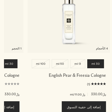
4 الأحجام
1 الحجم
30 ml
100 ml
50 ml
9 ml
30 ml
ade Cologne
English Pear & Freesia Cologne
(0)
(1)
﷼330.00
|
﷼330.00
|
﷼11.00
/ml
﷼00
إضافة إلى حقيبة التسوق
إضافة إلى ح