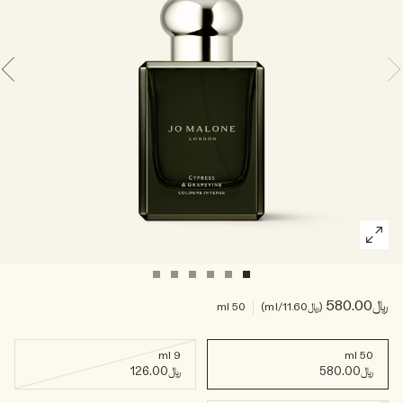
خشبي
بخاخ الجسم All Over
﷼580.00
﷼11.60
/ml
50 ml
9 ml
50 ml
﷼580.00
﷼126.00