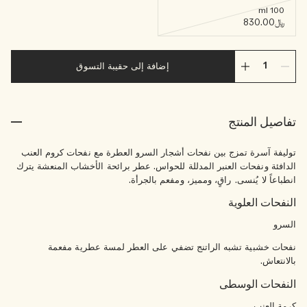
100 ml
﷼830.00
إضافة إلى حقيبة التسوق
تفاصيل المنتج
توليفة آسرة تمزج بين نفحات أشجار السرو العطرة مع نفحات كروم العنب
الدافئة ونفحات العنبر المدللة للحواس. عطر برائحة الأخشاب المنعشة يترك
انطباعاً لا يُنسى. راقٍ، ومميز، ومفعم بالجرأة.
النفحات العلوية
السرو
نفحات خشبية تشبه الراتنج تضفي على العطر لمسة عطرية مفعمة
بالانتعاش.
النفحات الوسطى
كرمة العنب