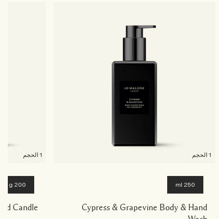
1 الحجم
1 الحجم
200 g
250 ml
nted Candle
Cypress & Grapevine Body & Hand
Wash