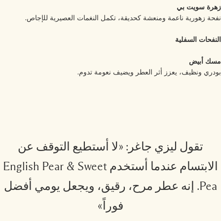
رة سويت بي
حة زهورية ناعمة ومنعشة كحديقة، تكمل النغمات العصيرية للإجاص.
نفحات السفلية
ك أبيض
دري ونظيف، يعزز أثر العطر ويضيف نعومة تدوم.
تقول ليزي جاغر: «لا أستطيع التوقف عن
الابتسام عندما أستخدم English Pear & Sweet
Pea. إنه عطر مرح، رقيق، ويجعل يومي أفضل
فوراً»