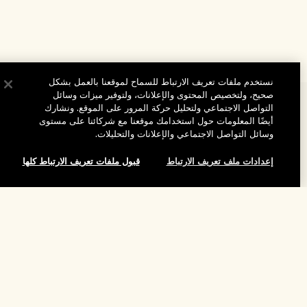
نستخدم ملفات تعريف الارتباط للسماح لموقعنا بالعمل بشكل
صحيح، ولتخصيص المحتوى والإعلانات، ولتوفير ميزات وسائل
المساعدة
التواصل الاجتماعي ولتحليل حركة المرور على الموقع. ونشارك
أيضًا المعلومات حول استخدامك موقعنا مع شركائنا على مستوى
الأسئلة الشائعة
وسائل التواصل الاجتماعي والإعلانات والتحليلات.
تفضلوا بزيارة الموقع والاستكشاف
طلبي
إعدادات ملف تعريف الارتباط
قبول ملفات تعريف الارتباط كلها
مُحدِّد مواقع المتاجر
بيانات التوصيل
شركتنا
تخفيضات وفعاليات الشركات
الاسترجاع والاسترداد
إضافة إلى حقيبة التسوق
معلومات عن الشركة
موظفونا وبيئة عملنا
التسوق أونلاين
الخصوصية والشروط
الوظائف
ممارساتنا المستدامة
صفحتي الشخصية
شروط الاستخدام
فهرس المكونات
تواصلوا معنا
الموقع واللغة
سياسة الخصوصية