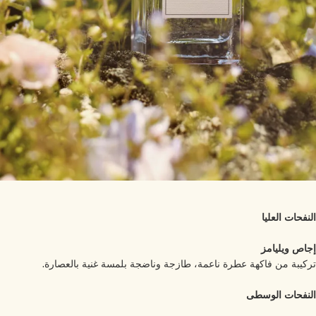
نفحات العليا
اص ويليامز
كيبة من فاكهة عطرة ناعمة، طازجة وناضجة بلمسة غنية بالعصارة.
نفحات الوسطى