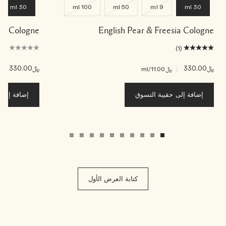
30 ml
100 ml
50 ml
9 ml
30 ml
ade Cologne
English Pear & Freesia Cologne
(0)
(1)
﷼330.00
|
﷼330.00
|
﷼11.00
/ml
﷼00
إضافة إلى حقيبة التسوق
إضافة إلى ح
كتابة العرض الأول