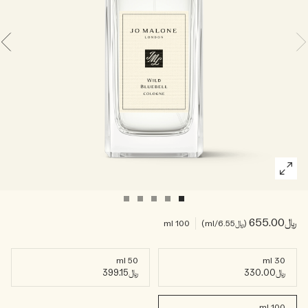
خشبي
بخاخ الجسم All Over
﷼655.00
﷼6.55
/ml
100 ml
50 ml
30 ml
﷼330.00
﷼399.15
100 ml