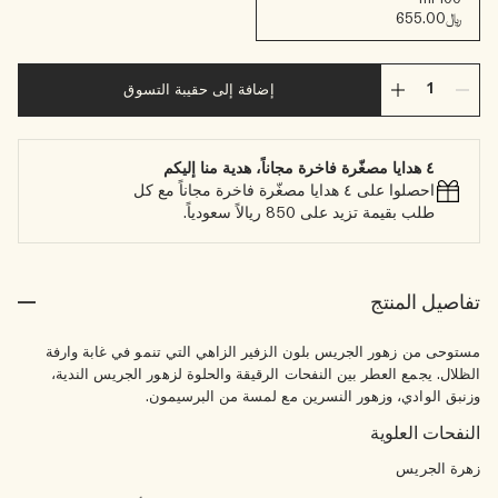
﷼655.00
إضافة إلى حقيبة التسوق
٤ هدايا مصغّرة فاخرة مجاناً، هدية منا إليكم
احصلوا على ٤ هدايا مصغّرة فاخرة مجاناً مع كل
طلب بقيمة تزيد على 850 ريالاً سعودياً.
تفاصيل المنتج
مستوحى من زهور الجريس بلون الزفير الزاهي التي تنمو في غابة وارفة
الظلال. يجمع العطر بين النفحات الرقيقة والحلوة لزهور الجريس الندية،
وزنبق الوادي، وزهور النسرين مع لمسة من البرسيمون.
النفحات العلوية
زهرة الجريس