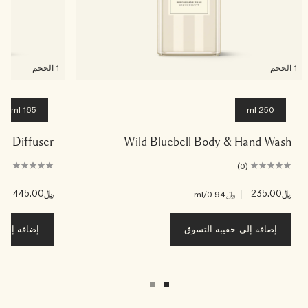
1 الحجم
1 الحجم
165 ml
250 ml
eed Diffuser
Wild Bluebell Body & Hand Wash
(0)
(0)
﷼235.00
|
﷼445.00
|
﷼0.94
/ml
﷼70
إضافة إلى حقيبة التسوق
إضافة إلى ح