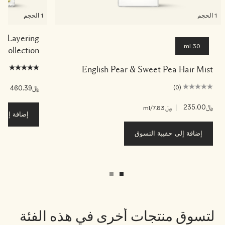
1 الحجم
1 الحجم
Pea Layering
30 ml
Collection
(1)
English Pear & Sweet Pea Hair Mist
(0)
﷼460.39
|
﷼.39
﷼235.00
|
﷼7.83
/ml
إضافة إلى ح
إضافة إلى حقيبة التسوق
لتسوق منتجات أخرى في هذه الفئة