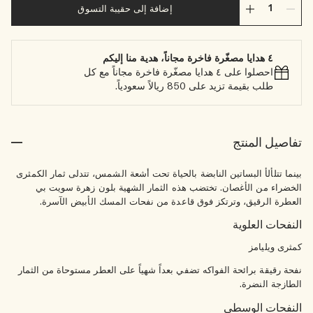
إضافة إلى حقيبة التسوق
٤ هدايا مصغّرة فاخرة مجاناً، هدية منا إليكم
احصلوا على ٤ هدايا مصغّرة فاخرة مجاناً مع كل
طلب بقيمة تزيد على 850 ريالاً سعودياً.
تفاصيل المنتج
بينما تتلألأ البساتين النابضة بالحياة تحت أشعة الشمس، تتدلى ثمار الكمثرى
الخضراء من الأغصان. تختضب هذه الثمار الشهية بلون زهرة سويت بي
العطرة الرقيق، وترتكز فوق قاعدة من نفحات المسك الأبيض الآسرة.
النفحات العلوية
كمثرى ويليامز
نفحة رقيقة برائحة الفواكه تضفي بعداً شهياً على العطر مستوحاة من الثمار
الطازجة النضرة.
النفحات الوسطى