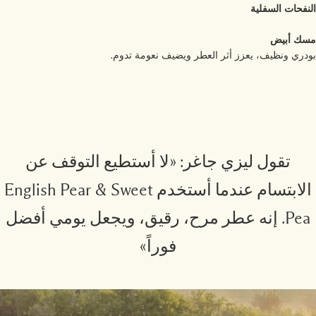
نفحات السفلية
ك أبيض
دري ونظيف، يعزز أثر العطر ويضيف نعومة تدوم.
تقول ليزي جاغر: «لا أستطيع التوقف عن
الابتسام عندما أستخدم English Pear & Sweet
Pea. إنه عطر مرح، رقيق، ويجعل يومي أفضل
فوراً»