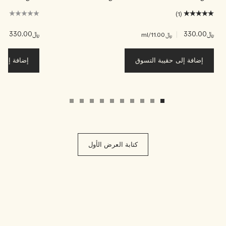
(0)
(1)
﷼330.00
|
﷼330.00
|
﷼11.00
/ml
﷼00
إضافة إلى حقيبة التسوق
إضافة إلى ح
كتابة العرض الأول