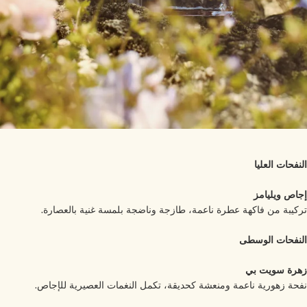
نفحات العليا
اص ويليامز
كيبة من فاكهة عطرة ناعمة، طازجة وناضجة بلمسة غنية بالعصارة.
نفحات الوسطى
رة سويت بي
حة زهورية ناعمة ومنعشة كحديقة، تكمل النغمات العصيرية للإجاص.