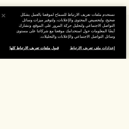
نستخدم ملفات تعريف الارتباط للسماح لموقعنا بالعمل بشكل
صحيح، ولتخصيص المحتوى والإعلانات، ولتوفير ميزات وسائل
المساعدة
التواصل الاجتماعي ولتحليل حركة المرور على الموقع. ونشارك
أيضًا المعلومات حول استخدامك موقعنا مع شركائنا على مستوى
الأسئلة الشائعة
وسائل التواصل الاجتماعي والإعلانات والتحليلات.
تفضلوا بزيارة الموقع والاستكشاف
طلبي
إعدادات ملف تعريف الارتباط
قبول ملفات تعريف الارتباط كلها
مُحدِّد مواقع المتاجر
بيانات التوصيل
شركتنا
تخفيضات وفعاليات الشركات
الاسترجاع والاسترداد
إضافة إلى حقيبة التسوق
معلومات عن الشركة
موظفونا وبيئة عملنا
التسوق أونلاين
الخصوصية والشروط
الوظائف
ممارساتنا المستدامة
صفحتي الشخصية
شروط الاستخدام
فهرس المكونات
تواصلوا معنا
الموقع واللغة
سياسة الخصوصية
تغيير الموقع
شروط البيع
القواعد الإرشادية للتقييم