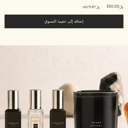
﷼350.00
|
﷼11.67
/ml
إضافة إلى حقيبة التسوق