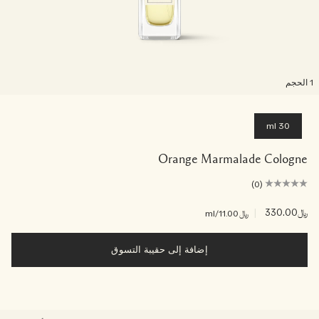
لحجم
30 ml
Orange Marmalade Cologne
(0)
﷼330.00
|
﷼11.00
/ml
إضافة إلى حقيبة التسوق