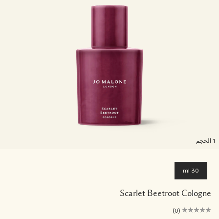
لحجم
30 ml
Scarlet Beetroot Cologne
(0)