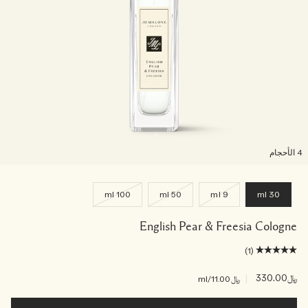
لأحجام
100 ml
50 ml
9 ml
30 ml
English Pear & Freesia Cologne
(1)
﷼330.00
|
﷼11.00
/ml