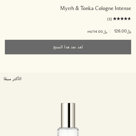
Myrrh & Tonka Cologne Intense
(3)
﷼126.00
|
﷼14.00
/ml
لقد نفد هذا المنتج
الأكثر مبيعًا