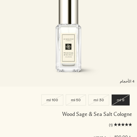
لأحجام
100 ml
50 ml
30 ml
9 ml
Wood Sage & Sea Salt Cologne
(1)