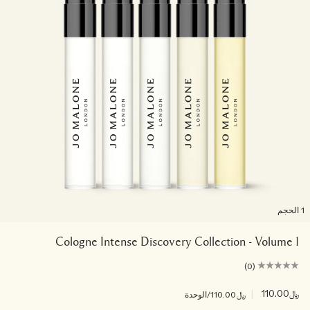
لحجم
Cologne Intense Discovery Collection - Volume 1
(0)
﷼110.00
|
﷼110.00
/الوحدة