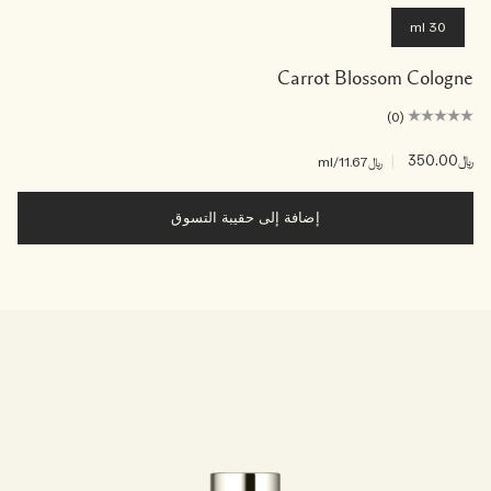
30 ml
Carrot Blossom Cologne
(0)
﷼350.00
|
﷼11.67
/ml
إضافة إلى حقيبة التسوق