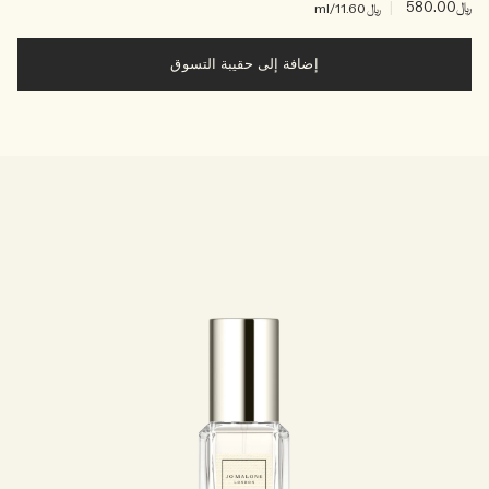
﷼580.00
|
﷼11.60
/ml
إضافة إلى حقيبة التسوق