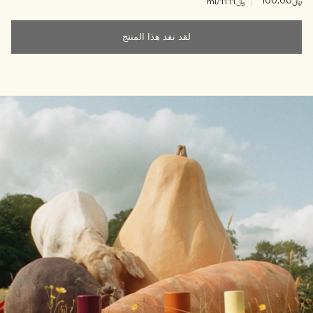
﷼100.00
|
﷼11.11
/ml
لقد نفد هذا المنتج