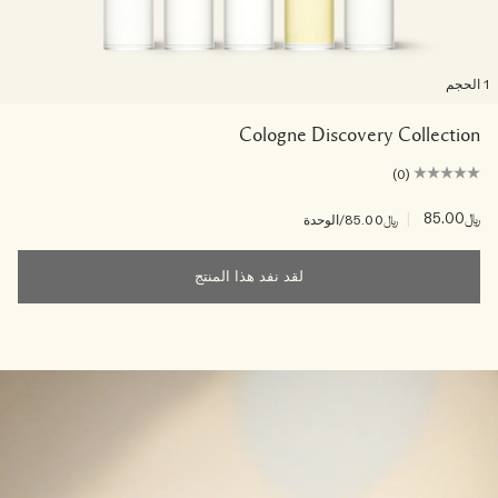
لحجم
Cologne Discovery Collection
(0)
﷼85.00
|
﷼85.00
/الوحدة
لقد نفد هذا المنتج