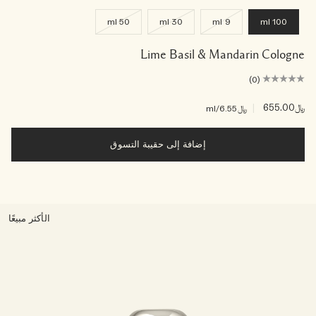
50 ml
30 ml
9 ml
100 ml
Lime Basil & Mandarin Cologne
(0)
﷼655.00
|
﷼6.55
/ml
إضافة إلى حقيبة التسوق
الأكثر مبيعًا