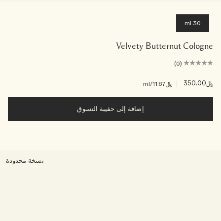
30 ml
Velvety Butternut Cologne
(0)
﷼350.00
|
﷼11.67
/ml
إضافة إلى حقيبة التسوق
نسخة محدودة