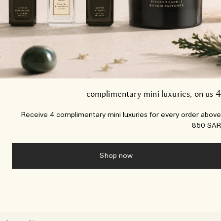
4 c
Receive 4 complimentary mini luxuries for every order abo
850 S
Shop now