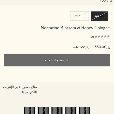
لأحجام
100 ml
30 ml
Nectarine Blossom & Honey Cologne
(0)
﷼330.00
|
﷼11.00
/ml
لقد نفد هذا المنتج
متاح حصريًا عبر الإنترنت
الأكثر مبيعًا