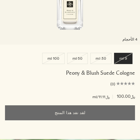
لأحجام
100 ml
50 ml
30 ml
9 ml
Peony & Blush Suede Cologne
(0)
﷼100.00
|
﷼11.11
/ml
لقد نفد هذا المنتج