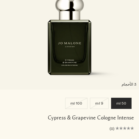
لأحجام
100 ml
9 ml
50 ml
Cypress & Grapevine Cologne Intense
(0)