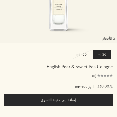
لأحجام
100 ml
30 ml
English Pear & Sweet Pea Cologne
(0)
﷼330.00
|
﷼11.00
/ml
إضافة إلى حقيبة التسوق