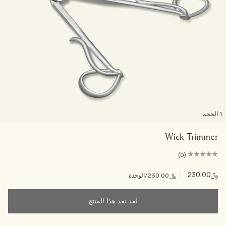
لحجم
Wick Trimmer
(0)
﷼230.00
|
﷼230.00
/الوحدة
لقد نفد هذا المنتج