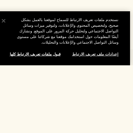
نستخدم ملفات تعريف الارتباط للسماح لموقعنا بالعمل بشكل
صحيح، ولتخصيص المحتوى والإعلانات، ولتوفير ميزات وسائل
التواصل الاجتماعي ولتحليل حركة المرور على الموقع. ونشارك
أيضًا المعلومات حول استخدامك موقعنا مع شركائنا على مستوى
وسائل التواصل الاجتماعي والإعلانات والتحليلات.
إعدادات ملف تعريف الارتباط
قبول ملفات تعريف الارتباط كلها
المساعدة
الأسئلة الشائعة
تفضلوا بزيارة الموقع والاستكشاف
طلبي
مُحدِّد مواقع المتاجر
بيانات التوصيل
شركتنا
تخفيضات وفعاليات الشركات
الاسترجاع والاسترداد
معلومات عن الشركة
موظفونا وبيئة عملنا
التسوق أونلاين
الخصوصية والشروط
الوظائف
ممارساتنا المستدامة
صفحتي الشخصية
شروط الاستخدام