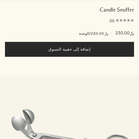
Candle Snuffer
(0)
﷼230.00
|
﷼230.00
/الوحدة
إضافة إلى حقيبة التسوق