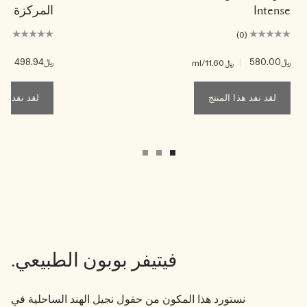
Intense
المركزة
(0)
(0)
﷼580.00
|
﷼498.94
|
﷼11.60
/ml
﷼.98
لقد نفد هذا المنتج
لقد نفد هذا ا
فيتيفر بوبون الطبيعي.
نستورد هذا المكون من حقول نجيل الهند الساحلية في