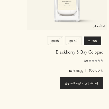
3 الأحجام
50 ml
30 ml
100 ml
Blackberry & Bay Cologne
(0)
﷼655.00
|
﷼6.55
/ml
إضافة إلى حقيبة التسوق