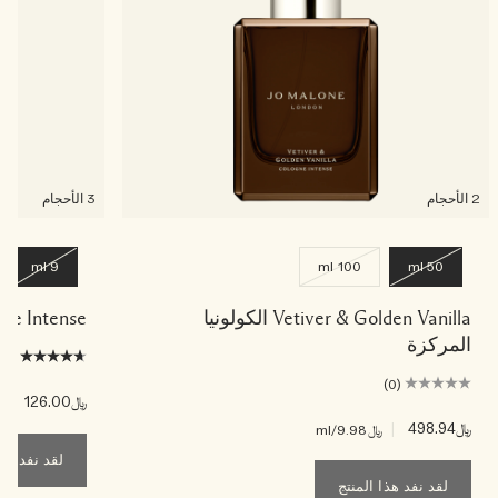
2 الأحجام
3 الأحجام
9 ml
100 ml
50 ml
Vetiver & Golden Vanilla الكولونيا
gne Intense
المركزة
(3)
(0)
﷼126.00
|
﷼4.00
﷼498.94
|
﷼9.98
/ml
لقد نفد هذا ا
لقد نفد هذا المنتج