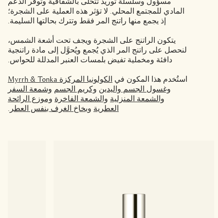
مسؤول وسلسلة توريد تتحلى بالشفافية وتوفر الدعم
المادي للمجتمع المحلي. لا تؤثر هذه العملية على الشجرة؛
إذ يجمع منها راتنج المر فقط وتترك بحالتها السليمة.
يتكون الراتنج على الشجرة ويجف تحت أشعة الشمس،
لنحصل على راتنج المر الذي يُجمع ويُحوَّل إلى مادة راتنجية
دافئة ومخملية تفيض بلمسات العنبر المدللة للحواس.
استُخدم هذا المكون في
الكولونيا المركزة Myrrh & Tonka
وغسول الجسم واليدين
وكريم الجسم
وشمعة السفر
والشمعة المنزلية
والشمعة الفاخرة
وموزع الرائحة
العطرية
وبخاخ الغرف بنفس العطر
.