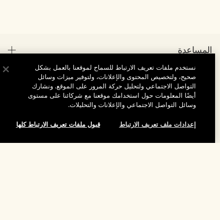
المساعدة
نستخدم ملفات تعريف الارتباط للسماح لموقعنا بالعمل بشكل
الأسئلة الشائعة
صحيح، ولتخصيص المحتوى والإعلانات، ولتوفير ميزات وسائل
تفضلوا بزيارة الموقع والاستكشاف
التواصل الاجتماعي ولتحليل حركة المرور على الموقع. ونشارك
طلبي
أيضًا المعلومات حول استخدامك موقعنا مع شركائنا على مستوى
مُحدِّد مواقع المتاجر
وسائل التواصل الاجتماعي والإعلانات والتحليلات.
بيانات التوصيل
شركتنا
تخفيضات وفعاليات الشركات
الاسترجاع والاسترداد
إعدادات ملف تعريف الارتباط
قبول ملفات تعريف الارتباط كلها
معلومات عن الشركة
موظفونا وبيئة عملنا
التسوق أونلاين
الخصوصية والشروط
الوظائف
ممارساتنا المستدامة
صفحتي الشخصية
شروط الاستخدام
فهرس المكونات
تواصلوا معنا
الموقع واللغة
سياسة الخصوصية
تغيير الموقع
شروط البيع
القواعد الإرشادية للتقييم