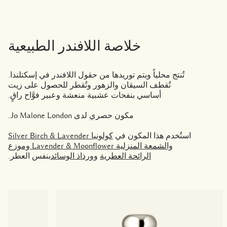
خلاصة اللافندر الطبيعية
تُنتج محلياً ويتم توريدها من حقول اللافندر في إسكتلندا.
تُقطف السيقان والزهور وتُقطر للحصول على زيت
أساسي بنفحات عشبية منعشة وعبير فوَّاح راقٍ.
مكون حصري لدى Jo Malone London.
استُخدم هذا المكون في
كولونيا Silver Birch & Lavender
والشمعة المنزلية Lavender & Moonflower
وموزع
الرائحة العطرية
و
ورذاذ الوسائد
بنفس العطر.