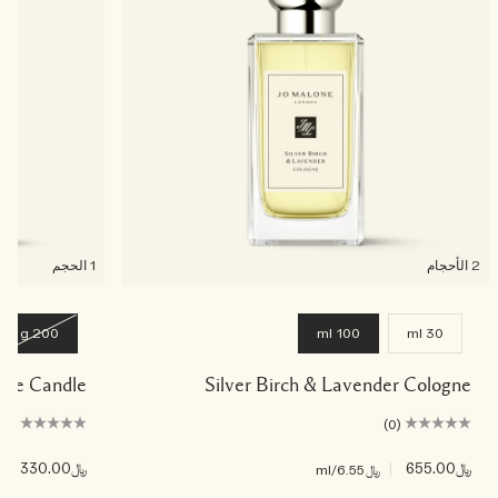
2 الأحجام
1 الحجم
200 g
100 ml
30 ml
Home Candle
Silver Birch & Lavender Cologne
(0)
(0)
﷼655.00
|
﷼330.00
|
﷼6.55
/ml
﷼5