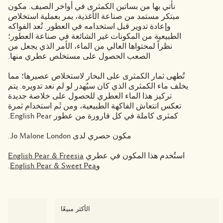
نأتي بها من بساتين الكمثرى في أواخر الصيف. مكون
خشبي
بخاخ الجسم All Over
مبتكر مستمد من صناعة الأغذية، يمر بعملية استخلاص
وإعادة تدوير قبل استخدامه في العطور. تُعد الفواكه
الطبيعية من المكونات غير الشائعة في صناعة العطور؛
نظراً لمحتواها العالي من الماء، الأمر الذي يجعل من
الصعب الحصول على مستخلص عطري منها.
تُطهى ثمار الكمثرى على البخار لاستخلاص عصيرها؛ مما
يخلف ماء الكمثرى الذي كان سيُهدر لو لم نعد تدويره. يتم
تركيز هذا الماء العطري للحصول على خلاصة جديدة
تعكس انتعاش الفاكهة الطبيعية، ومن ثَم استخدام ثمرة
كمثرى كاملة في كل قارورة من عطور English Pear.
مكون حصري لدى Jo Malone London.
استُخدم هذا المكون في عطري
English Pear & Freesia
و
English Pear & Sweet Pea
.
الأكثر مبيعًا