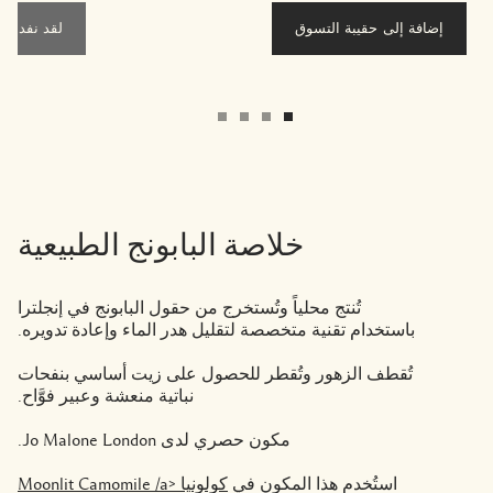
إضافة إلى حقيبة التسوق
لقد نفد هذا ا
خلاصة البابونج الطبيعية
تُنتج محلياً وتُستخرج من حقول البابونج في إنجلترا
باستخدام تقنية متخصصة لتقليل هدر الماء وإعادة تدويره.
تُقطف الزهور وتُقطر للحصول على زيت أساسي بنفحات
نباتية منعشة وعبير فوَّاح.
مكون حصري لدى Jo Malone London.
استُخدم هذا المكون في
كولونيا Moonlit Camomile /a>