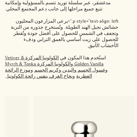
مدغشقر، عبر سلسلة توريد تتسم بالمسؤولية وإمكانية
تتبع جميع مراحلها إلى جانب دعم المجتمع المحلي.
p style="text-align: left;">يرعى المزارعون المحليون
حشائش نجيل الهند الطويلة. وتُستخرج جذوره من التربة
وتجفف في الشمس للحصول على أفضل جودة وتُقطر
للحصول على زيت أساسي بالعمق الترابي ودفء
الأخشاب الأنيق.
استُخدم هذا المكون في
الكولونيا المركزة Vetiver &
Golden Vanilla
والكولونيا المركزة Myrrh & Tonka
وغسول الجسم واليدين
وكريم الجسم
وموزع الرائحة
العطرية
وبخاخ الغرف بنفس رائحة الكولونيا.
.