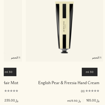
خشبي
بخاخ الجسم All Over
1 الحجم
1 الحجم
30 ml
30 ml
lt Hair Mist
English Pear & Freesia Hand Cream
(0)
(0)
﷼165.00
|
﷼235.00
|
﷼5.50
/ml
﷼83