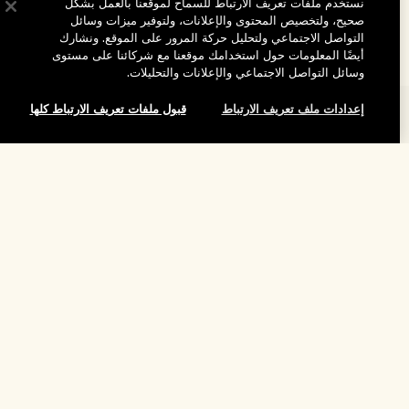
نستخدم ملفات تعريف الارتباط للسماح لموقعنا بالعمل بشكل
صحيح، ولتخصيص المحتوى والإعلانات، ولتوفير ميزات وسائل
التواصل الاجتماعي ولتحليل حركة المرور على الموقع. ونشارك
أيضًا المعلومات حول استخدامك موقعنا مع شركائنا على مستوى
وسائل التواصل الاجتماعي والإعلانات والتحليلات.
إعدادات ملف تعريف الارتباط
قبول ملفات تعريف الارتباط كلها
المساعدة
الأسئلة الشائعة
تفضلوا بزيارة الموقع والاستكشاف
إضافة إلى حقيبة التسوق
طلبي
مُحدِّد مواقع المتاجر
بيانات التوصيل
شركتنا
تخفيضات وفعاليات الشركات
الاسترجاع والاسترداد
معلومات عن الشركة
موظفونا وبيئة عملنا
التسوق أونلاين
الخصوصية والشروط
الوظائف
ممارساتنا المستدامة
صفحتي الشخصية
شروط الاستخدام
فهرس المكونات
تواصلوا معنا
الموقع واللغة
سياسة الخصوصية
تغيير الموقع
شروط البيع