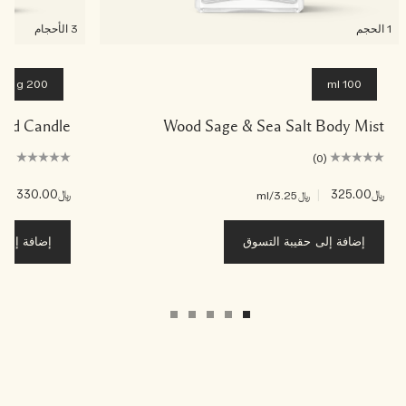
1 الحجم
3 الأحجام
200 g
100 ml
nted Candle
Wood Sage & Sea Salt Body Mist
(0)
(0)
﷼325.00
|
﷼330.00
|
﷼3.25
/ml
﷼5
إضافة إلى حقيبة التسوق
إضافة إلى ح