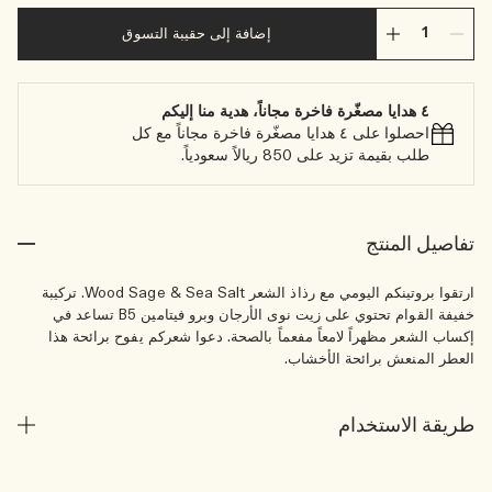
إضافة إلى حقيبة التسوق
٤ هدايا مصغّرة فاخرة مجاناً، هدية منا إليكم
احصلوا على ٤ هدايا مصغّرة فاخرة مجاناً مع كل
طلب بقيمة تزيد على 850 ريالاً سعودياً.
تفاصيل المنتج
ارتقوا بروتينكم اليومي مع رذاذ الشعر Wood Sage & Sea Salt. تركيبة
خفيفة القوام تحتوي على زيت نوى الأرجان وبرو فيتامين B5 تساعد في
إكساب الشعر مظهراً لامعاً مفعماً بالصحة. دعوا شعركم يفوح برائحة هذا
العطر المنعش برائحة الأخشاب.
طريقة الاستخدام