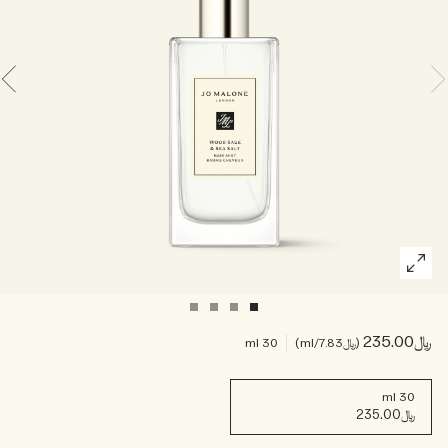
خشبي
بخاخ الجسم All Over
﷼235.00
﷼7.83
/ml
30 ml
30 ml
﷼235.00