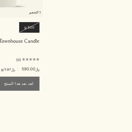
1 الحجم
300 g
Townhouse Candle
(0)
﷼590.00
|
﷼1.97
/g
لقد نفد هذا المنتج