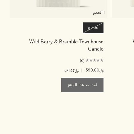
1 الحجم
300 g
Wild Berry & Bramble Townhouse
Candle
(0)
﷼590.00
|
﷼1.97
/g
لقد نفد هذا المنتج