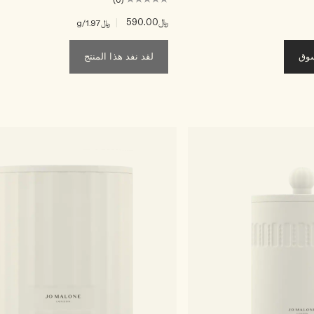
(0)
﷼590.00
|
﷼1.97
/g
سوق
لقد نفد هذا المنتج