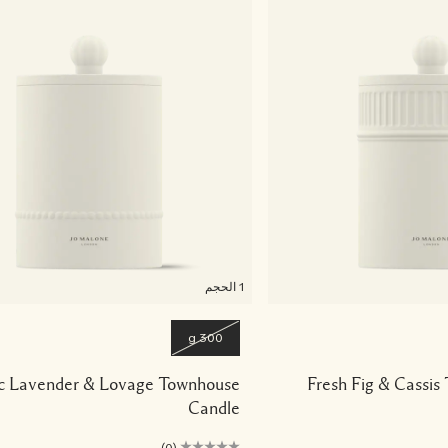
1 الحجم
300 g
ac Lavender & Lovage Townhouse
Fresh Fig & Cassi
Candle