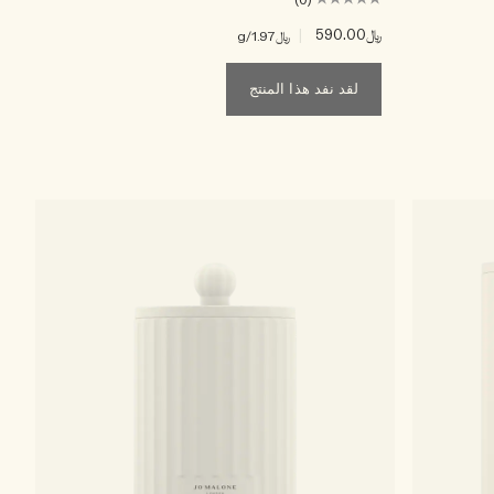
(0)
﷼590.00
|
﷼1.97
/g
لقد نفد هذا المنتج