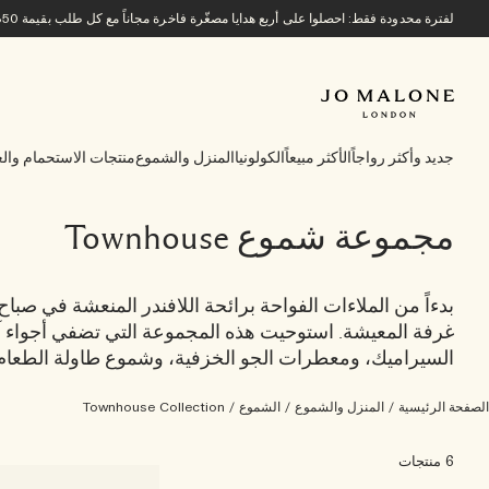
لفترة محدودة فقط: احصلوا على أربع هدايا مصغّرة فاخرة مجاناً مع كل طلب بقيمة 850 ريالاً سعودياً أو أكثر.
جديد وأكثر رواجاً
الأكثر مبيعاً
الكولونيا
المنزل والشموع
منتجات الاستحمام والع
مجموعة شموع Townhouse
بدءاً من الملاءات الفواحة برائحة اللافندر المنعشة في صباح
غرفة المعيشة. استوحيت هذه المجموعة التي تضفي أجواء
السيراميك، ومعطرات الجو الخزفية، وشموع طاولة الطعام
الصفحة الرئيسية
/
المنزل والشموع
/
الشموع
/
Townhouse Collection
6 منتجات