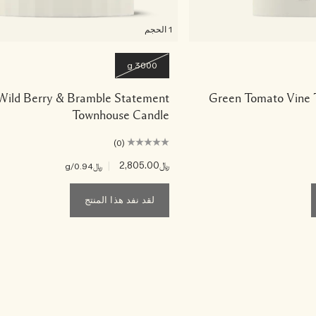
1 الحجم
3000 g
Wild Berry & Bramble Statement
Green Tomato Vine 
Townhouse Candle
(0)
﷼2,805.00
|
﷼0.94
/g
لقد نفد هذا المنتج