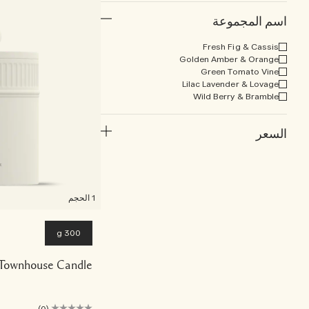
اسم المجموعة
Fresh Fig & Cassis
Golden Amber & Orange
Green Tomato Vine
Lilac Lavender & Lovage
Wild Berry & Bramble
السعر
1 الحجم
300 g
s Townhouse Candle