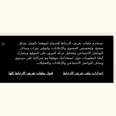
نستخدم ملفات تعريف الارتباط للسماح لموقعنا بالعمل بشكل
صحيح، ولتخصيص المحتوى والإعلانات، ولتوفير ميزات وسائل
التواصل الاجتماعي ولتحليل حركة المرور على الموقع. ونشارك
أيضًا المعلومات حول استخدامك موقعنا مع شركائنا على مستوى
وسائل التواصل الاجتماعي والإعلانات والتحليلات.
إعدادات ملف تعريف الارتباط
قبول ملفات تعريف الارتباط كلها
المساعدة
الأسئلة الشائعة
تفضلوا بزيارة الموقع والاستكشاف
طلبي
لقد نفد هذا المنتج
مُحدِّد مواقع المتاجر
بيانات التوصيل
شركتنا
تخفيضات وفعاليات الشركات
الاسترجاع والاسترداد