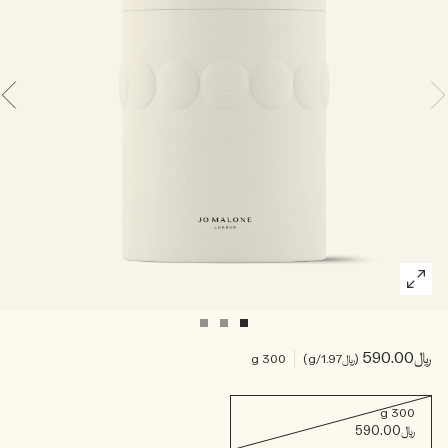
خشبي
بخاخ الجسم All Over
﷼590.00
﷼1.97
/g
300 g
300 g
﷼590.00