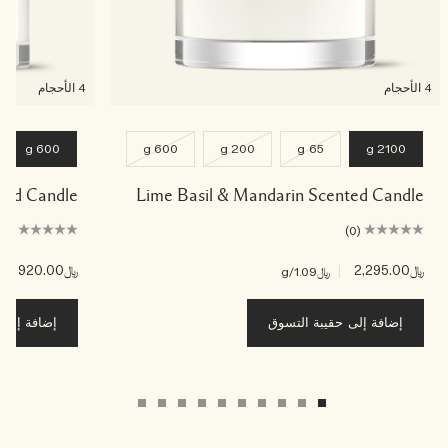
4 الأحجام
4 الأحجام
600 g
600 g
200 g
65 g
2100 g
ented Candle
Lime Basil & Mandarin Scented Candle
(0)
(0)
﷼2,295.00
|
﷼920.00
|
﷼1.09
/g
﷼3
إضافة إلى حقيبة التسوق
إضافة إلى ح