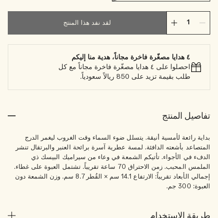
لقد نفد هذا المنتج
٤ هدايا مصغّرة فاخرة مجاناً، هدية منا إليكم
احصلوا على ٤ هدايا مصغّرة فاخرة مجاناً مع كل
طلب بقيمة تزيد على 850 ريالاً سعودياً.
تفاصيل المنتج
بداية رائعة لأمسية أنيقة. يتسلل ضوء السماء وقت الغروب ليغمر الدرج
المتصاعد بأشعته الدافئة. لمسة عطرية آسرة برائحة العنبر والبرتقال تنشر
الدفء في الأجواء. تأتيكم الشمعة في وعاء من سيراميك البيسك ذي
الملمس المحبب. زمن الاحتراق 70 ساعة تقريباً. تشتمل العبوة على غطاء.
إجمالي الأبعاد تقريباً: الارتفاع 14.1 سم × القُطر 8.7 سم. وزن الشمعة دون
العبوة: 300 جم.
طريقة الاستخدام