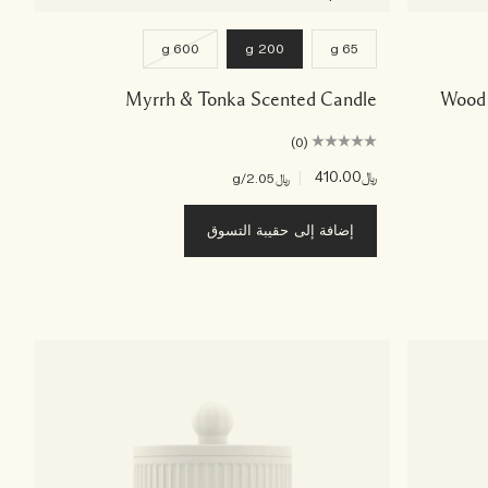
600 g
200 g
65 g
Myrrh & Tonka Scented Candle
Wood 
(0)
﷼410.00
|
﷼2.05
/g
إضافة إلى حقيبة التسوق