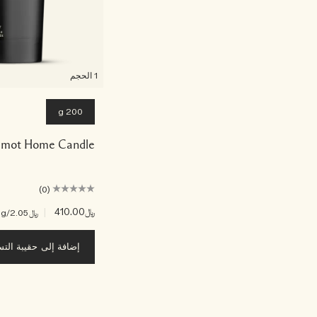
1 الحجم
200 g
amot Home Candle
(0)
﷼410.00
|
﷼2.05
/g
إضافة إلى حقيبة الت