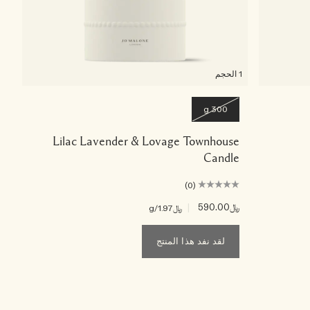
1 الحجم
300 g
Lilac Lavender & Lovage Townhouse
Candle
(0)
﷼590.00
|
﷼1.97
/g
لقد نفد هذا المنتج