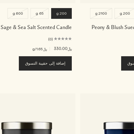
600 g
65 g
200 g
2100 g
200 g
Sage & Sea Salt Scented Candle
Peony & Blush Sue
(0)
﷼330.00
|
﷼1.65
/g
سوق
إضافة إلى حقيبة التسوق