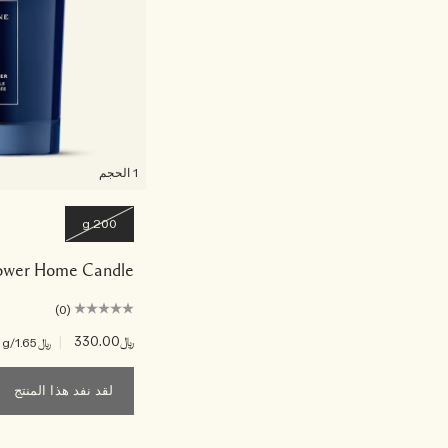
1 الحجم
200 g
ower Home Candle
(0)
﷼330.00
|
﷼1.65
/g
لقد نفد هذا المنتج