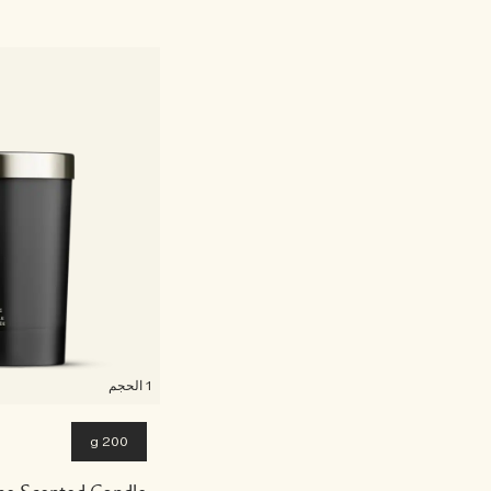
1 الحجم
200 g