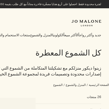
لفترة محدودة فقط: احصلوا على أربع هدايا مصغّرة فاخرة مجاناً مع كل طلب بقيمة 850 ريالاً سعودياً أو أكثر.
جديد وأكثر رواجاً
الأكثر مبيعاً
الكولونيا
المنزل والشموع
منتجات الاستحمام والع
كل الشموع المعطرة
زينوا ديكور منزلكم مع تشكيلتنا المتكاملة من الشموع الت
إصدارات محدودة وتصميمات فريدة لمجموعة الشموع الخيرية Charity Candle ومجموعة شموع house
الصفحة الرئيسية
/
المنزل والشموع
/
الشموع
26 منتجات