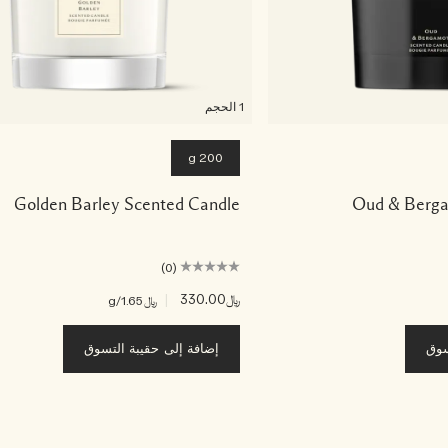
1 الحجم
200 g
Golden Barley Scented Candle
Oud & Berg
(0)
﷼330.00
|
﷼1.65
/g
سوق
إضافة إلى حقيبة التسوق