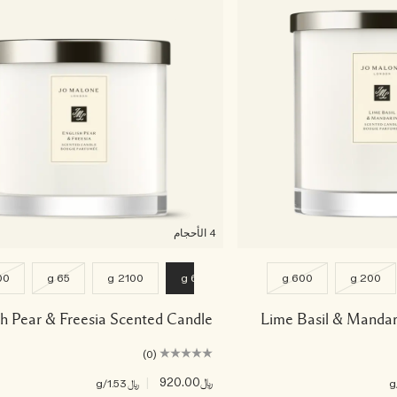
4 الأحجام
0 g
65 g
2100 g
600 g
600 g
200 g
sh Pear & Freesia Scented Candle
Lime Basil & Mandar
(0)
﷼920.00
|
﷼1.53
/g