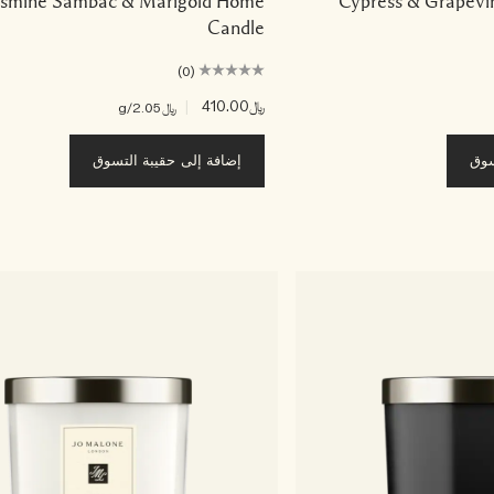
asmine Sambac & Marigold Home
Cypress & Grapevi
Candle
(0)
﷼410.00
|
﷼2.05
/g
سوق
إضافة إلى حقيبة التسوق