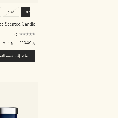
65 g
600 g
de Scented Candle
(0)
﷼920.00
|
﷼1.53
/g
إضافة إلى حقيبة الت