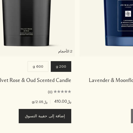
2 الأحجام
600 g
200 g
lvet Rose & Oud Scented Candle
Lavender & Moonfl
(0)
﷼410.00
|
﷼2.05
/g
إضافة إلى حقيبة التسوق