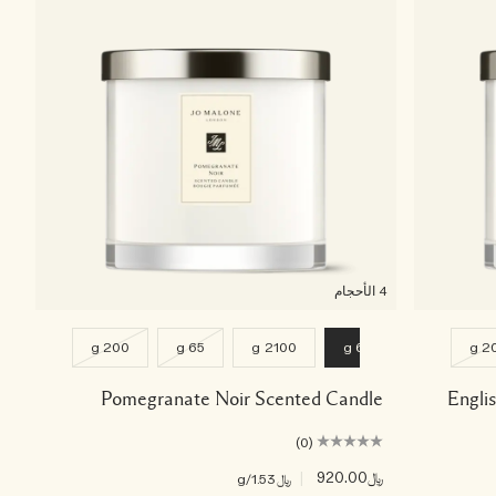
4 الأحجام
200 g
65 g
2100 g
600 g
20
Pomegranate Noir Scented Candle
Engli
(0)
﷼920.00
|
﷼1.53
/g