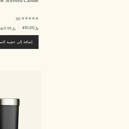
ne Scented Candle
(0)
﷼410.00
|
﷼2.05
/g
إضافة إلى حقيبة الت