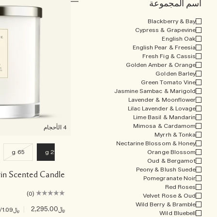
اسم المجموعة
Blackberry & Bay
Cypress & Grapevine
English Oak
English Pear & Freesia
Fresh Fig & Cassis
Golden Amber & Orange
Golden Barley
Green Tomato Vine
Jasmine Sambac & Marigold
Lavender & Moonflower
Lilac Lavender & Lovage
Lime Basil & Mandarin
Mimosa & Cardamom
4 الأحجام
Myrrh & Tonka
Nectarine Blossom & Honey
65 g
2100 g
Orange Blossom
Oud & Bergamot
Peony & Blush Suede
in Scented Candle
Pomegranate Noir
Red Roses
(0)
Velvet Rose & Oud
Wild Berry & Bramble
﷼2,295.00
|
﷼1.09
/g
Wild Bluebell