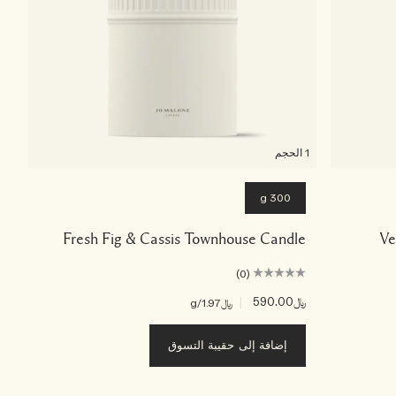
1 الحجم
300 g
Fresh Fig & Cassis Townhouse Candle
Ve
(0)
﷼590.00
|
﷼1.97
/g
إضافة إلى حقيبة التسوق