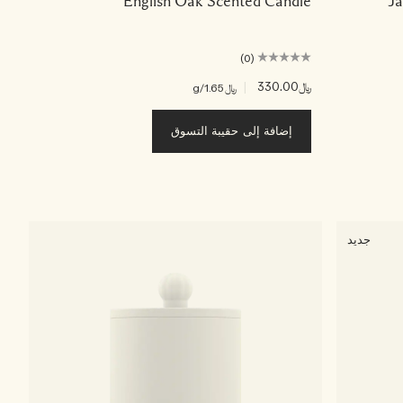
English Oak Scented Candle
J
(0)
﷼330.00
|
﷼1.65
/g
إضافة إلى حقيبة التسوق
جديد