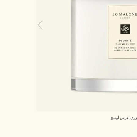
ّري لعرض أوضح