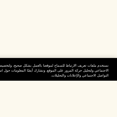
نستخدم ملفات تعريف الارتباط للسماح لموقعنا بالعمل بشكل صحيح، ولتخصيص 
الاجتماعي ولتحليل حركة المرور على الموقع. ونشارك أيضًا المعلومات حول 
التواصل الاجتماعي والإعلانات والتحليلات.
المساعدة
تفضلوا بزيارة الم
الأسئلة الشائعة
والاستكشاف
مُحدِّد مواقع المتاجر
طلبي
تخفيضات وفعاليات الش
بيانات التوصيل