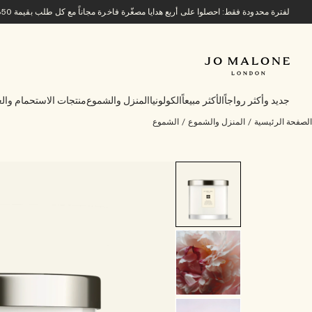
لفترة محدودة فقط: احصلوا على أربع هدايا مصغّرة فاخرة مجاناً مع كل طلب بقيمة 850 ريالاً سعودياً أو أكثر.
جديد وأكثر رواجاً
الأكثر مبيعاً
الكولونيا
المنزل والشموع
منتجات الاستحمام والع
الصفحة الرئيسية
/
المنزل والشموع
/
الشموع