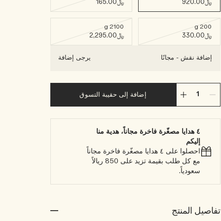
﷼920.00
﷼165.00
2100 g
200 g
﷼330.00
﷼2,295.00
إضافة نقش
-
مجانًا
يرجى إضافة
إضافة إلى حقيبة التسوق
٤ هدايا مصغّرة فاخرة مجاناً، هدية منا
إليكم
احصلوا على ٤ هدايا مصغّرة فاخرة مجاناً
مع كل طلب بقيمة تزيد على 850 ريالاً
سعودياً.
تفاصيل المنتج