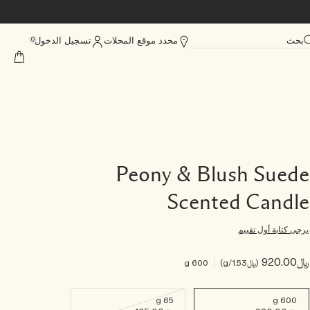
بحث
محدد موقع المحلات
تسجيل الدخول
0
Peony & Blush Suede
Scented Candle
يرجى كتابة أول تقييم
﷼920.00
﷼1.53
/g
600 g
65 g
600 g