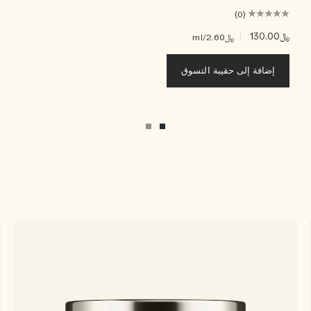
(0)
﷼130.00
|
﷼2.60
/ml
إضافة إلى حقيبة التسوق