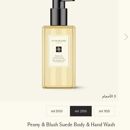
3 الأحجام
500 ml
250 ml
100 ml
Peony & Blush Suede Body & Hand Wash