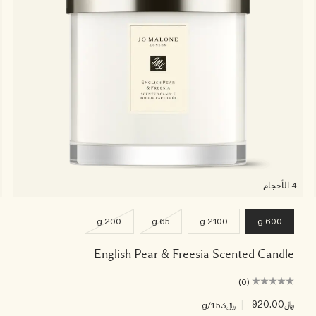
4 الأحجام
200 g
65 g
2100 g
600 g
English Pear & Freesia Scented Candle
(0)
﷼920.00
|
﷼1.53
/g