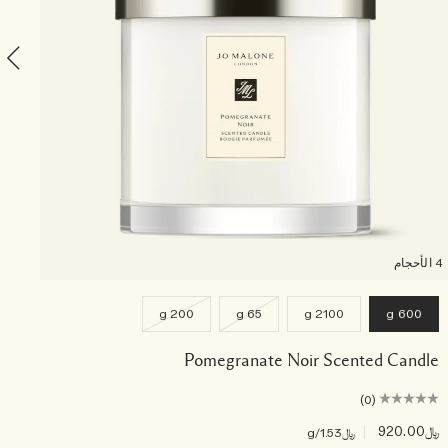
4 الأحجام
200 g
65 g
2100 g
600 g
Pomegranate Noir Scented Candle
(0)
﷼920.00
|
﷼30.00
﷼1.53
/g