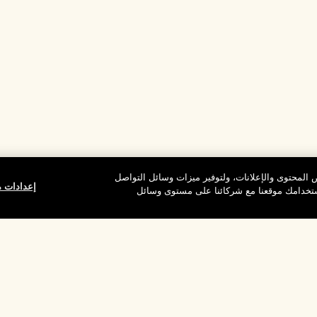
المحتوى والإعلانات، ولتوفير ميزات وسائل التواصل
إعدادات م
استخدامك موقعنا مع شركائنا على مستوى وسائل
وقع
شركتنا
الخصوصية وال
معلومات عن الشركة
شروط الاستخدام
الوظائف
سياسة الخصوصية
ركات
شروط البيع