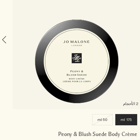
ap
2 الأحجام
50 ml
175 ml
Peony & Blush Suede Body Crème