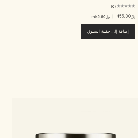
(0)
﷼455.00
|
﷼40.00
﷼2.60
/ml
إضافة إلى حقيبة التسوق
3 الأحجام
le