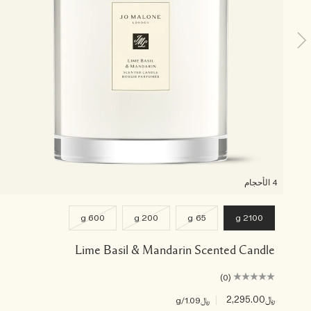
4 الأحجام
600 g
200 g
65 g
2100 g
Lime Basil & Mandarin Scented Candle
(0)
﷼2,295.00
|
﷼1.09
/g