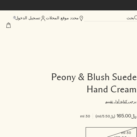
بحث
محدد موقع المحلات
تسجيل الدخول
0
Peony & Blush Suede
Hand Cream
يرجى كتابة أول تقييم
﷼165.00
﷼5.50
/ml
30 ml
30 ml