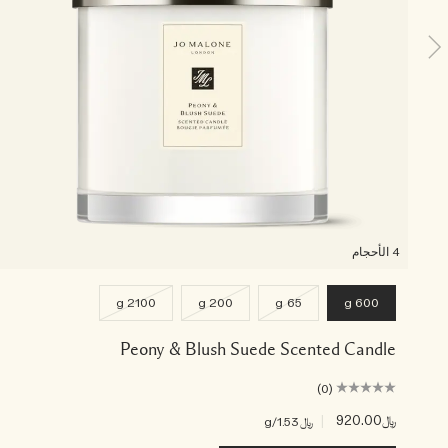
4 الأحجام
2100 g
200 g
65 g
600 g
Peony & Blush Suede Scented Candle
(0)
﷼920.00
|
﷼1.53
/g