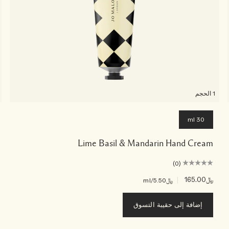
1 الحجم
30 ml
Lime Basil & Mandarin Hand Cream
(0)
﷼165.00
|
﷼5.50
/ml
إضافة إلى حقيبة التسوق