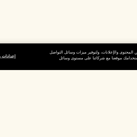
المحتوى والإعلانات، ولتوفير ميزات وسائل التواصل
إعدادات م
استخدامك موقعنا مع شركائنا على مستوى وسائل
وقع
شركتنا
الخصوصية وال
معلومات عن الشركة
شروط الاستخدام
الوظائف
سياسة الخصوصية
ركات
شروط البيع
القواعد الإرشادية لل
إدارة ملفات تعريف ا