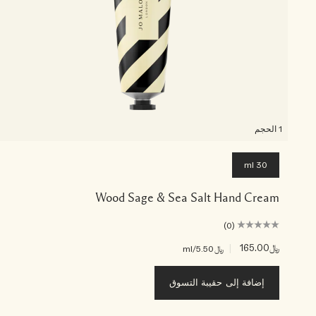
1 الحجم
30 ml
Wood Sage & Sea Salt Hand Cream
(0)
﷼165.00
|
﷼5.50
/ml
إضافة إلى حقيبة التسوق