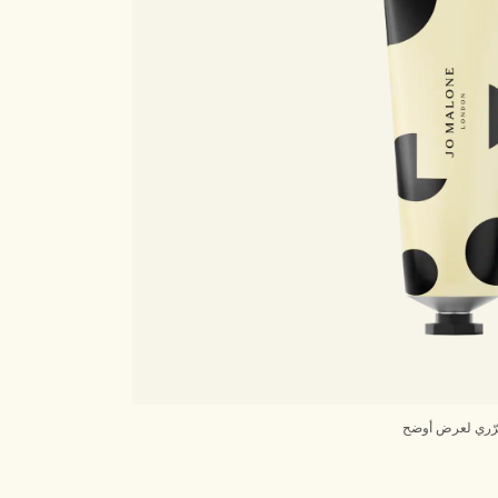
ّري لعرض أوضح