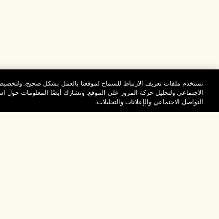
نستخدم ملفات تعريف الارتباط للسماح لموقعنا بالعمل بشكل صحيح، ولتخصيص 
الاجتماعي ولتحليل حركة المرور على الموقع. ونشارك أيضًا المعلومات حول 
التواصل الاجتماعي والإعلانات والتحليلات.
المساعدة
تفضلوا بزيارة الم
الأسئلة الشائعة
والاستكشاف
مُحدِّد مواقع المتاجر
طلبي
تخفيضات وفعاليات الش
بيانات التوصيل
موظفونا وبيئة عملنا
الاسترجاع والاسترداد
ممارساتنا المستدامة
التسوق أونلاين