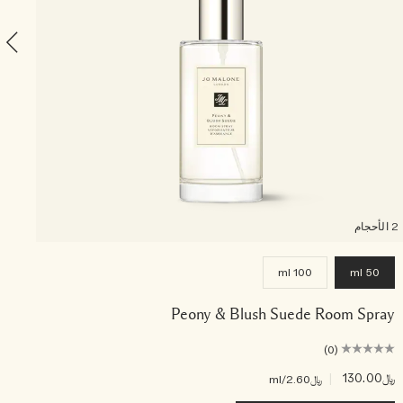
2 الأحجام
100 ml
50 ml
Peony & Blush Suede Room Spray
(0)
﷼130.00
|
﷼55.00
﷼2.60
/ml