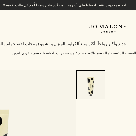
لفترة محدودة فقط: احصلوا على أربع هدايا مصغّرة فاخرة مجاناً مع كل طلب بقيمة 850 ريالاً سعودياً أو أكثر.
جديد وأكثر رواجاً
الأكثر مبيعاً
الكولونيا
المنزل والشموع
منتجات الاستحمام والع
الصفحة الرئيسية
/
الجسم والاستحمام
/
مستحضرات العناية بالجسم
/
كريم اليدين