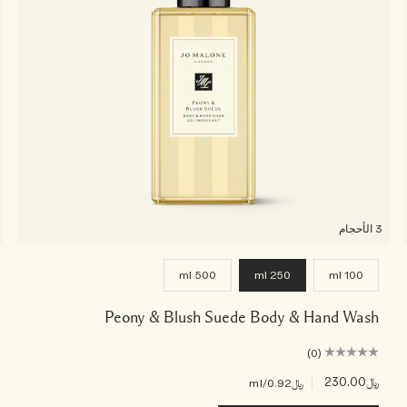
3 الأحجام
500 ml
250 ml
100 ml
Peony & Blush Suede Body & Hand Wash
(0)
﷼230.00
|
﷼0.92
/ml