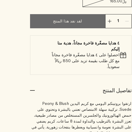
﷼165.00
لقد نفد هذا المنتج
٤ هدايا مصغّرة فاخرة مجاناً، هدية منا
إليكم
احصلوا على ٤ هدايا مصغّرة فاخرة مجاناً
مع كل طلب بقيمة تزيد على 850 ريالاً
سعودياً.
تفاصيل المنتج
ارتقوا بروتينكم اليومي مع كريم اليدين Peony & Blush
Suede. تركيبة سهلة الامتصاص تعتني بالبشرة وتحتوي على
حمض الهيالورونيك والجلسرين المستخلص من مصادر طبيعية،
تعزز البشرة بالترطيب والنداوة لمدة 8 ساعات. كريم يضفي
على البشرة نعومة وانسيابية ويعطرها بنفحات زهورية. يأتي في