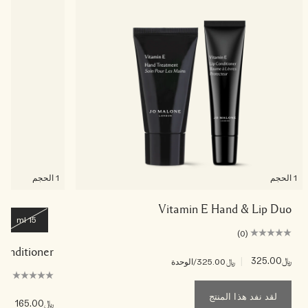
1 الحجم
1 الحجم
Vitamin E Hand & Lip Duo
15 ml
(0)
 Conditioner
﷼325.00
|
﷼325.00
/الوحدة
(0)
لقد نفد هذا المنتج
﷼165.00
|
﷼1.00