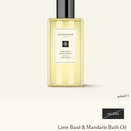
لحجم
250 ml
Lime Basil & Mandarin Bath Oil