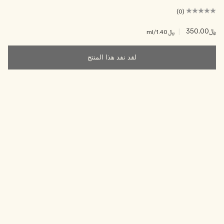
(0)
﷼350.00
|
﷼1.40
/ml
لقد نفد هذا المنتج