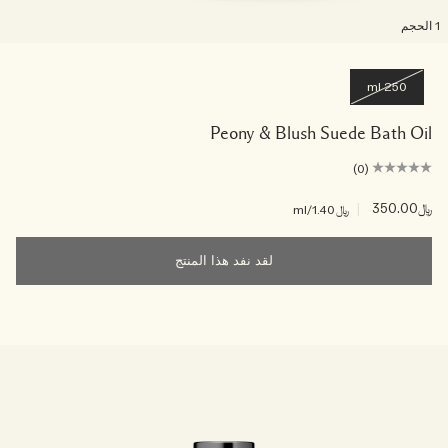
لحجم
250 ml
Peony & Blush Suede Bath Oil
(0)
﷼350.00
|
﷼1.40
/ml
لقد نفد هذا المنتج