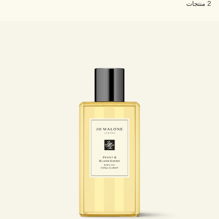
2 منتجات
خشبي
بخاخ الجسم All Over