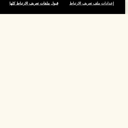
إعدادات ملف تعريف الارتباط
قبول ملفات تعريف الارتباط كلها
المساعدة
الأسئلة الشائعة
تفضلوا بزيارة الموقع والاستكشاف
طلبي
مُحدِّد مواقع المتاجر
بيانات التوصيل
شركتنا
تخفيضات وفعاليات الشركات
الاسترجاع والاسترداد
معلومات عن الشركة
موظفونا وبيئة عملنا
التسوق أونلاين
الخصوصية والشروط
الوظائف
ممارساتنا المستدامة
صفحتي الشخصية
شروط الاستخدام
فهرس المكونات
تواصلوا معنا
الموقع واللغة
سياسة الخصوصية
تغيير الموقع
شروط البيع
القواعد الإرشادية للتقييم
إدارة ملفات تعريف الارتباط الخاصة بالموقع