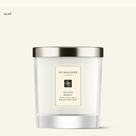
خشبي
بخاخ الجسم All Over
جديد