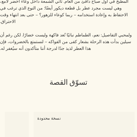
المطبخ في أول صباح دافئ من العام. تأتي الشمعة داخل وعاء أخضر لامع،
وهي ليست مجرد عطر بل قطعة ديكور أيضًا؛ من النوع الذي ترغب في
الاحتفاظ به وإعادة استخدامه – ربما كوعاء للزهور؟ – حتى بعد انتهاء وقت
الاحتراق.
ولمحبي التفاصيل: نعم، الطماطم نباتيًا تُعد فاكهة وليست خضارًا. لكن رغم أن
سيلين بدأت هذه الرحلة بشعار كفى من الفواكه – لنستمتع بالخضروات، فإن
هذا العطر لذيذ جدًا لدرجة أننا متأكدون أنه سيُغفر له.
تسوّق القصة
نسخة محدودة