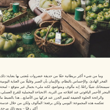
وما من شيء أكثر بريطانية حقًا من حديقة خضروات مُعتنى بها بعناية: ذلك
الفخر الهادئ، والإحساس بالنظام، والإيمان بأن الصبر وقليلًا من العناية اليومية
منحانك شيئًا رائعًا. إنه مألوف ومتواضع، لكنه مليء بجمال غير متوقع – لمحة
بنجر الأحمر الياقوتي عند اقتلاعه من التربة، الانحناءة المخملية للقرع العسلي،
والرائحة الحلوة الخفيفة لقمم الجزر عند فركها بين الأصابع… هذا بالضبط ما
تعكسه هذه المجموعة: اليومي ولكن برفعة؛ المألوف ولكن من خلال عدسة
أكثر رقيًا – ومع ذلك مرحة.