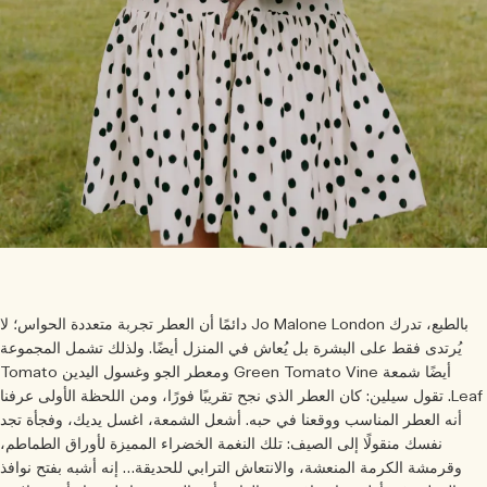
بالطبع، تدرك Jo Malone London دائمًا أن العطر تجربة متعددة الحواس؛ لا
يُرتدى فقط على البشرة بل يُعاش في المنزل أيضًا. ولذلك تشمل المجموعة
أيضًا شمعة Green Tomato Vine ومعطر الجو وغسول اليدين Tomato
Leaf. تقول سيلين: كان العطر الذي نجح تقريبًا فورًا، ومن اللحظة الأولى عرفنا
أنه العطر المناسب ووقعنا في حبه. أشعل الشمعة، اغسل يديك، وفجأة تجد
نفسك منقولًا إلى الصيف: تلك النغمة الخضراء المميزة لأوراق الطماطم،
وقرمشة الكرمة المنعشة، والانتعاش الترابي للحديقة… إنه أشبه بفتح نوافذ