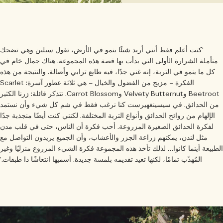
‘كنت أعلم فقط أنني أريد شيئًا ينمو في الأرض، تقول سيلين وهي تضحك
متأملة الشرارة الأولى التي بدأت بها قصة هذه المجموعة. هناك جمال خام في
كل ما ينمو في التربة، إنه غني جدًا، فيه طابع ترابي وأصالة. والنتيجة من هذه
الفكرة – مزيج من الفضول والخيال – هي ثلاثة عطور آسرة: Scarlet
Beetroot وVelvety Butternut وCarrot Blossom. تتذكر قائلة: زرنا الكثير
ن الحدائق. في سيسينغهيرست كنا نرغب فقط في شم كل شيء وأن نستمد
الإلهام من روائح الحدائق وأنواع التربة المختلفة. لكنني كنت أيضًا منجذبة جدًا
لفكرة الحدائق الصغيرة المزروعة. أحب فكرة أن الناس، حتى في قلب مدن
مثل لندن، يمكنهم زراعة الجزر والأعشاب، وأن الجميع يريدون التواصل مع
طبيعة أينما كانوا… لذلك تأخذ هذه المجموعة فكرة الشيء المزروع منزليًا وغير
المُهذّب تمامًا، لكنها تعيد تقديمه بلمسة جديدة. أسميها انتعاشًا ذا طبقات.’