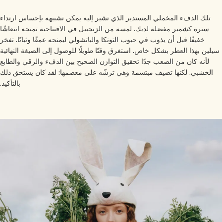
تلك الدفء المخملي المستدير الذي تشير إليه يمكن تشبيهه بإحساس ارتداء
سترة كشمير مفضلة لديك. لمسة من الزنجبيل في الافتتاحية تمنحه انتعاشًا
خفيفًا قبل أن يذوب في حبوب التونكا والباتشولي ليمنحه عمقًا وثباتًا. تفخر
يلين بهذا العطر بشكل خاص. استغرق وقتًا طويلًا للوصول إلى الصيغة النهائية
لأنه كان من الصعب جدًا تحقيق التوازن الصحيح بين الدفء والرقي والطابع
الخشبي. لكنها تضيف مبتسمة وهي ترشّه على معصمها: لقد كان يستحق ذلك
بالتأكيد.