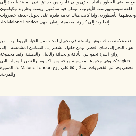
 صانعتَي العطور ماثيلد بيجوّي وآني فليبو، من حدائق لندن المليئة بالحياة إلى
قلعة سيسينغهيرست الأيقونية، موطن فيتا ساكفيل-ويست وهارولد نيكولسون
ديقتهما الأسطورية. وإذا كانت هناك علامة قادرة على تحويل حديقة خضروات
إنجليزية إلى كولونيا مصممة بإتقان، فهي Jo Malone London.
هذه علامة تمتلك موهبة راسخة في تحويل لمحات من الحياة البريطانية – من
هواء البحر إلى شاي العصر، ومن حقول الشعير إلى البساتين المشمسة – إلى
روائح آسرة تجمع بين الأناقة والحداثة والخيال والدهشة. وتُعد مجموعة
Veggies، وهي مجموعة موسمية مرحة من الكولونيا والعطور المنزلية التي
تحتفي بحدائق الخضروات، مثالًا رائعًا على روح Jo Malone London المميزة
والمرحة.