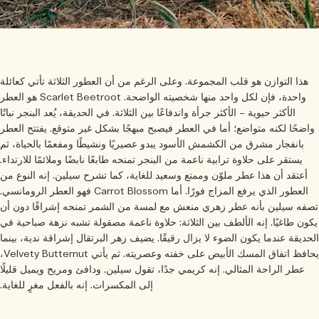
هذا التوازن هو قلب المجموعة. وعلى الرغم من أن العطور الثلاثة تأتي كعائلة
واحدة، فإن لكل واحد منها شخصيته الواضحة. Scarlet Beetroot هو العطر
الأكثر حيوية – الأكثر جرأة واندفاعًا بين الثلاثة. في الحديقة، يُعد البنجر نباتًا
اضحًا لكنه متواضع؛ أما في العطر فيصبح مبهجًا بشكل غير متوقع. يفتتح العطر
بانفجار مشرق من الكشمش الأسود يبدو عصيريًا ونشيطًا ومفعمًا بالحياة، ثم
يستقر على حلاوة ترابية ناعمة من البنجر تمنحه طابعًا نابضًا وملائمًا للارتداء.
أعتقد أن هذا عطر ملوّن وممتع وسعيد للغاية، كما تشرح سيلين. إنه النوع من
العطور الذي يرفع المزاج فورًا. أما Carrot Blossom فهو العطر الرومانسي.
فه سيلين بأنه عطر زهري منعش مع لمسة من الشمر تمنحه إشراقًا دون أن
ون طاغيًا. إنه الألطف بين الثلاثة: حلاوة ناعمة مصقولة تشبه نزهة صباحية في
حديقة عندما يكون الضوء لا يزال رقيقًا. يضيف زهر البرتقال إشراقة ندية، بينما
يحافظ اتفاق المسك الأبيض على خفته وعصريته. ثم يأتي Velvety Butternut،
عطر الراحة المثالي. إنه كريمي جدًا، تقول سيلين. ودافئ ومريح ويميل قليلًا
إلى المكسرات. إنه بالفعل مغرٍ للغاية.