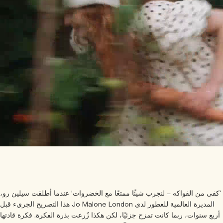
خشبي
بخاخ الجسم All Over
كفى من الفواكه – لنجرب شيئًا ممتعًا مع الخضروات’ عندما أطلقت سيلين رو،
المديرة العالمية للعطور لدى Jo Malone London هذا التصريح الجريء قبل
ربع سنوات، ربما كانت تمزح جزئيًا، لكن هكذا زُرعت بذرة الفكرة. فكرة قادتها