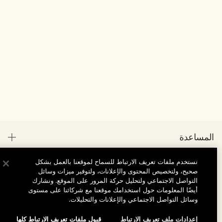
المساعدة
الأسئلة الشائعة
نستخدم ملفات تعريف الارتباط للسماح لموقعنا بالعمل بشكل
تفضلوا بزيارة الموقع والاستكشاف
صحيح، ولتخصيص المحتوى والإعلانات، ولتوفير ميزات وسائل
طلبي
التواصل الاجتماعي ولتحليل حركة المرور على الموقع. ونشارك
مُحدِّد مواقع المتاجر
أيضًا المعلومات حول استخدامك موقعنا مع شركائنا على مستوى
بيانات التوصيل
وسائل التواصل الاجتماعي والإعلانات والتحليلات.
شركتنا
تخفيضات وفعاليات الشركات
الاسترجاع والاسترداد
إعدادات ملف تعريف الارتباط
قبول ملفات تعريف الارتباط كلها