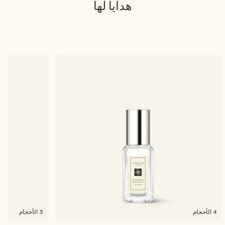
هدايا لها
خشبي
بخاخ الجسم All Over
4 الأحجام
3 الأحجام