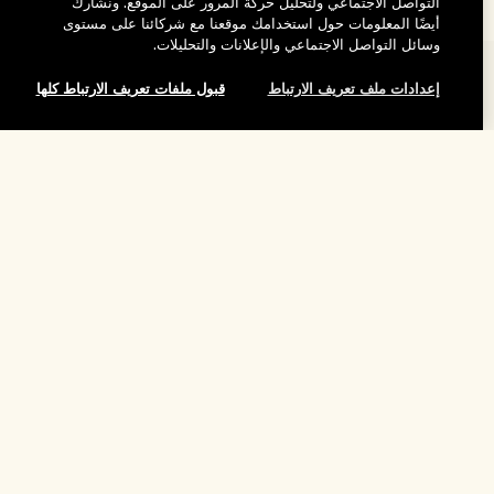
التواصل الاجتماعي ولتحليل حركة المرور على الموقع. ونشارك
أيضًا المعلومات حول استخدامك موقعنا مع شركائنا على مستوى
وسائل التواصل الاجتماعي والإعلانات والتحليلات.
المساعدة
إعدادات ملف تعريف الارتباط
قبول ملفات تعريف الارتباط كلها
الأسئلة الشائعة
تفضلوا بزيارة الموقع والاستكشاف
طلبي
إضافة إلى حقيبة التسوق
مُحدِّد مواقع المتاجر
بيانات التوصيل
شركتنا
تخفيضات وفعاليات الشركات
الاسترجاع والاسترداد
معلومات عن الشركة
موظفونا وبيئة عملنا
التسوق أونلاين
الخصوصية والشروط
الوظائف
ممارساتنا المستدامة
صفحتي الشخصية
شروط الاستخدام
فهرس المكونات
تواصلوا معنا
الموقع واللغة
سياسة الخصوصية
تغيير الموقع
شروط البيع
القواعد الإرشادية للتقييم