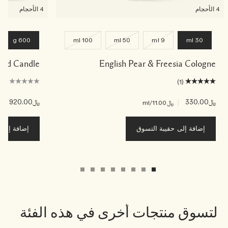
4 الأحجام
4 الأحجام
600 g
100 ml
50 ml
9 ml
30 ml
ented Candle
English Pear & Freesia Cologne
(0)
(1)
﷼330.00
|
﷼920.00
|
﷼11.00
/ml
﷼3
إضافة إلى حقيبة التسوق
إضافة إلى ح
لتسوق منتجات أخرى في هذه الفئة