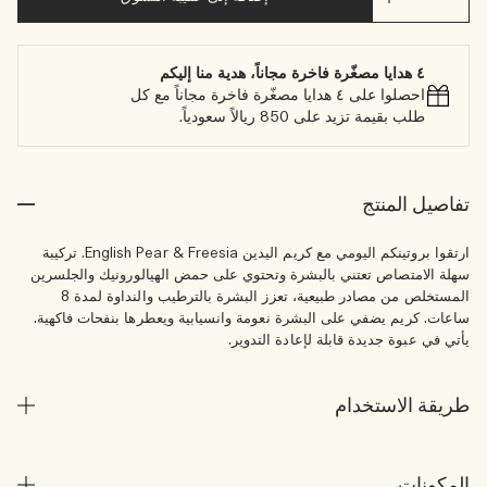
٤ هدايا مصغّرة فاخرة مجاناً، هدية منا إليكم
احصلوا على ٤ هدايا مصغّرة فاخرة مجاناً مع كل
طلب بقيمة تزيد على 850 ريالاً سعودياً.
تفاصيل المنتج
ارتقوا بروتينكم اليومي مع كريم اليدين English Pear & Freesia. تركيبة
سهلة الامتصاص تعتني بالبشرة وتحتوي على حمض الهيالورونيك والجلسرين
المستخلص من مصادر طبيعية، تعزز البشرة بالترطيب والنداوة لمدة 8
ساعات. كريم يضفي على البشرة نعومة وانسيابية ويعطرها بنفحات فاكهية.
يأتي في عبوة جديدة قابلة لإعادة التدوير.
طريقة الاستخدام
المكونات