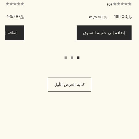
(0)
(0)
﷼165.00
|
﷼165.00
|
﷼5.50
/ml
﷼.50
إضافة إلى حقيبة التسوق
إضافة إلى ح
كتابة العرض الأول