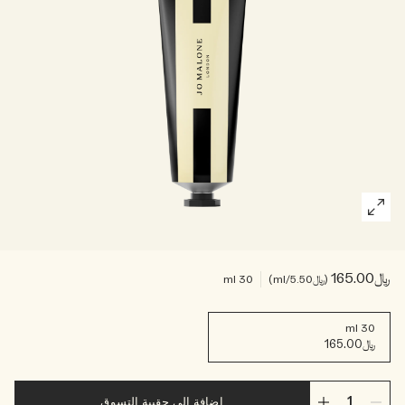
خشبي
بخاخ الجسم All Over
﷼165.00
﷼5.50
/ml
30 ml
30 ml
﷼165.00
إضافة إلى حقيبة التسوق