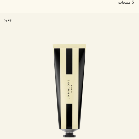
5 منتجات
خشبي
بخاخ الجسم All Over
جديد