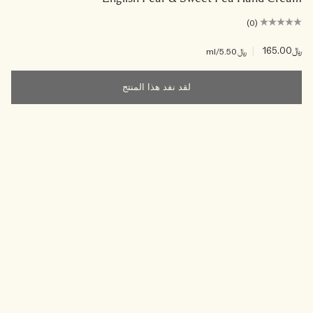
(0)
﷼165.00
|
﷼5.50
/ml
لقد نفد هذا المنتج