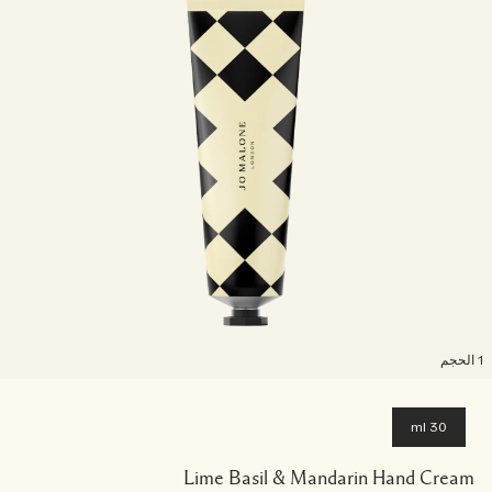
لحجم
30 ml
Lime Basil & Mandarin Hand Cream