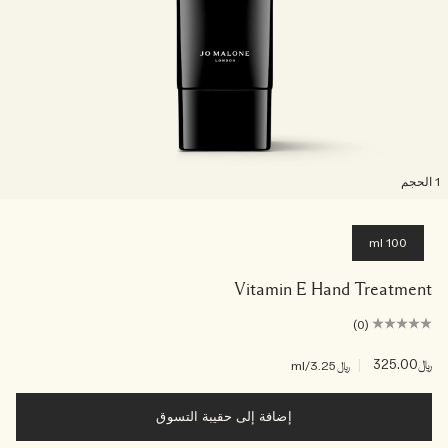
لحجم
100 ml
Vitamin E Hand Treatment
(0)
﷼325.00
|
﷼3.25
/ml
إضافة إلى حقيبة التسوق