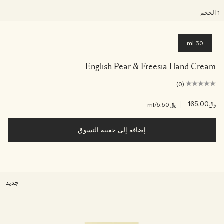
لحجم
30 ml
English Pear & Freesia Hand Cream
(0)
﷼165.00
|
﷼5.50
/ml
إضافة إلى حقيبة التسوق
جديد