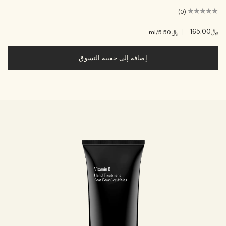
(0)
﷼165.00
|
﷼5.50
/ml
إضافة إلى حقيبة التسوق