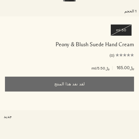
لحجم
30 ml
Peony & Blush Suede Hand Cream
(0)
﷼165.00
|
﷼5.50
/ml
لقد نفد هذا المنتج
جديد