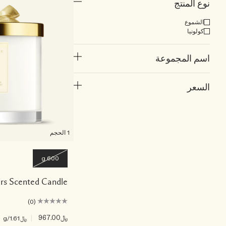
نوع المنتج
الشموع
كولونيا
اسم المجموعة
السعر
1 الحجم
600 g
rs Scented Candle
(0)
﷼967.00
|
﷼1.61
/g