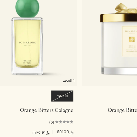
1 الحجم
100 ml
Orange Bitters Cologne
Orange Bitte
(0)
﷼691.00
|
﷼6.91
/ml