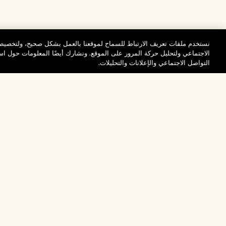
نستخدم ملفات تعريف الارتباط للسماح لموقعنا بالعمل بشكل صحيح، ولتخصيص 
الاجتماعي ولتحليل حركة المرور على الموقع. ونشارك أيضًا المعلومات حول 
التواصل الاجتماعي والإعلانات والتحليلات.
المساعدة
تفضلوا بزيارة الم
الأسئلة الشائعة
والاستكشاف
مُحدِّد مواقع المتاجر
طلبي
تخفيضات وفعاليات الش
بيانات التوصيل
موظفونا وبيئة عملنا
الاسترجاع والاسترداد
ممارساتنا المستدامة
التسوق أونلاين
فهرس المكونات
صفحتي الشخصية
تواصلوا معنا