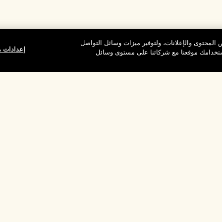
المحتوى والإعلانات، ولتوفير ميزات وسائل التواصل
إعدادات م
استخدامك موقعنا مع شركائنا على مستوى وسائل
وقع
شركتنا
الخصوصية وال
معلومات عن الشركة
شروط الاستخدام
الوظائف
سياسة الخصوصية
ركات
شروط البيع
القواعد الإرشادية لل
إدارة ملفات تعريف ا
بالموقع