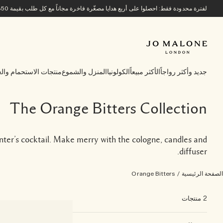
لفترة محدودة فقط: احصلوا على أربع هدايا مصغّرة فاخرة مجاناً مع كل طلب بقيمة 850 ريالاً سعودياً أو أكثر.
جديد وأكثر رواجاً
الأكثر مبيعاً
الكولونيا
المنزل والشموع
منتجات الاستحمام والع
The Orange Bitters Collection
winter’s cocktail. Make merry with the cologne, candles and
diffuser.
الصفحة الرئيسية
/
Orange Bitters
2 منتجات