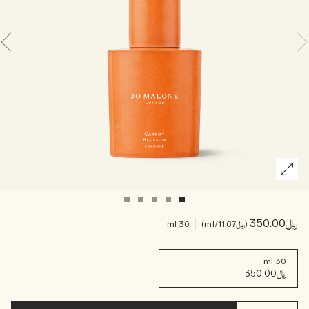
خشبي
بخاخ الجسم All Over
﷼350.00
﷼11.67
/ml
30 ml
30 ml
﷼350.00