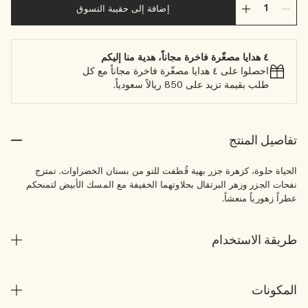
إضافة إلى حقيبة التسوق
٤ هدايا مصغّرة فاخرة مجاناً، هدية منا إليكم
احصلوا على ٤ هدايا مصغّرة فاخرة مجاناً مع كل
طلب بقيمة تزيد على 850 ريالاً سعودياً.
تفاصيل المنتج
الحياة حلوة، كزهرة جزر بهية قُطفت للتو من بستان الخضراوات. تمتزج
نفحات الجزر وزهر البرتقال بحلاوتهما الخفيفة مع المسك الأبيض لتمنحكم
عطراً زهورياً منعشاً.
طريقة الاستخدام
المكونات