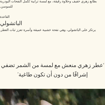
بطابع زهري خفيف وحلاوة رقيقة، مع لمسة ترابية تُكمل النفحات البودرية
للسوسن.
القاعدة
الباتشولي
يرتكز على الباتشولي، وهي نفحة خشبية عميقة وآسرة تعزز ثبات العطر.
عطر زهري منعش مع لمسة من الشمر تضفي
إشراقًا من دون أن تكون طاغية’