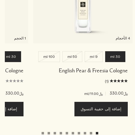
4 الأحجام
1 الحجم
30 ml
100 ml
50 ml
9 ml
30 ml
ade Cologne
English Pear & Freesia Cologne
(0)
(1)
﷼330.00
|
﷼330.00
|
﷼11.00
/ml
﷼00
إضافة إلى حقيبة التسوق
إضافة إلى ح