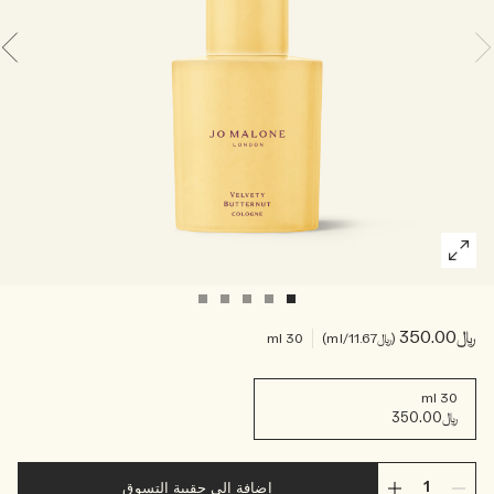
خشبي
بخاخ الجسم All Over
﷼350.00
﷼11.67
/ml
30 ml
30 ml
﷼350.00
إضافة إلى حقيبة التسوق