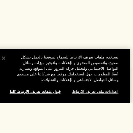
نستخدم ملفات تعريف الارتباط للسماح لموقعنا بالعمل بشكل
صحيح، ولتخصيص المحتوى والإعلانات، ولتوفير ميزات وسائل
التواصل الاجتماعي ولتحليل حركة المرور على الموقع. ونشارك
أيضًا المعلومات حول استخدامك موقعنا مع شركائنا على مستوى
المساعدة
وسائل التواصل الاجتماعي والإعلانات والتحليلات.
الأسئلة الشائعة
إعدادات ملف تعريف الارتباط
قبول ملفات تعريف الارتباط كلها
تفضلوا بزيارة الموقع والاستكشاف
طلبي
مُحدِّد مواقع المتاجر
بيانات التوصيل
إضافة إلى حقيبة التسوق
شركتنا
تخفيضات وفعاليات الشركات
الاسترجاع والاسترداد
معلومات عن الشركة
موظفونا وبيئة عملنا