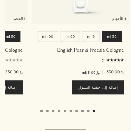
4 الأحجام
1 الحجم
30 ml
100 ml
50 ml
9 ml
30 ml
ade Cologne
English Pear & Freesia Cologne
(0)
(1)
﷼330.00
|
﷼330.00
|
﷼11.00
/ml
﷼00
إضافة إلى حقيبة التسوق
إضافة إلى ح