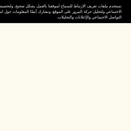
نستخدم ملفات تعريف الارتباط للسماح لموقعنا بالعمل بشكل صحيح، ولتخصيص 
الاجتماعي ولتحليل حركة المرور على الموقع. ونشارك أيضًا المعلومات حول 
التواصل الاجتماعي والإعلانات والتحليلات.
المساعدة
تفضلوا بزيارة الم
الأسئلة الشائعة
والاستكشاف
مُحدِّد مواقع المتاجر
طلبي
تخفيضات وفعاليات الش
بيانات التوصيل
موظفونا وبيئة عملنا
الاسترجاع والاسترداد
ممارساتنا المستدامة
التسوق أونلاين
فهرس المكونات
صفحتي الشخصية
تواصلوا معنا