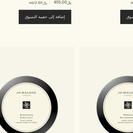
﷼455.00
|
﷼2.60
/ml
سوق
إضافة إلى حقيبة التسوق