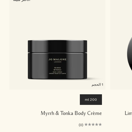
1 الحجم
200 ml
Myrrh & Tonka Body Crème
Lim
(0)