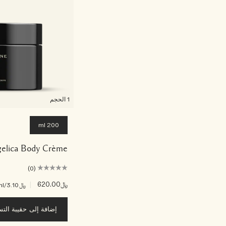
1 الحجم
200 ml
gelica Body Crème
(0)
﷼620.00
|
﷼3.10
/ml
إضافة إلى حقيبة الت