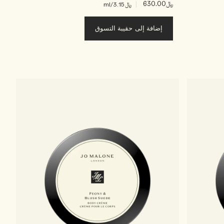
﷼630.00
|
﷼3.15
/ml
إضافة إلى حقيبة التسوق