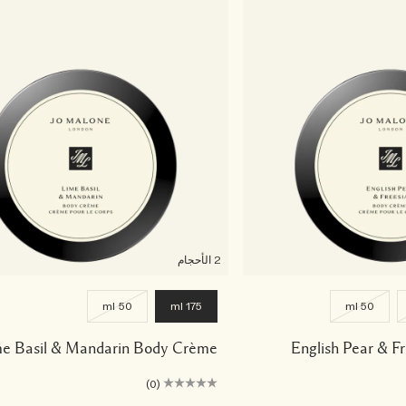
2 الأحجام
50 ml
175 ml
50 ml
e Basil & Mandarin Body Crème
English Pear & F
(0)