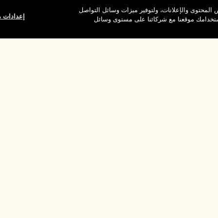
المحتوى والإعلانات، ولتوفير ميزات وسائل التواصل
إعدادات م
استخدامك موقعنا مع شركائنا على مستوى وسائل
وقع
شركتنا
الخصوصية وال
معلومات عن الشركة
شروط الاستخدام
الوظائف
سياسة الخصوصية
ركات
شروط البيع
القواعد الإرشادية لل
إدارة ملفات تعريف ا
بالموقع