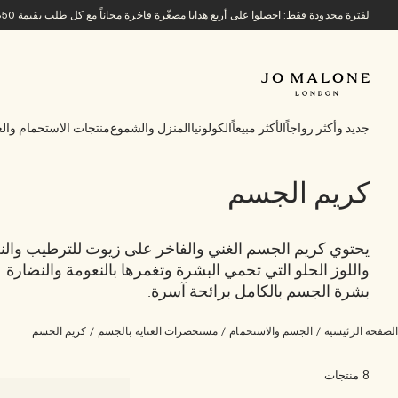
لفترة محدودة فقط: احصلوا على أربع هدايا مصغّرة فاخرة مجاناً مع كل طلب بقيمة 850 ريالاً سعودياً أو أكثر.
جديد وأكثر رواجاً
الأكثر مبيعاً
الكولونيا
المنزل والشموع
منتجات الاستحمام والع
كريم الجسم
يحتوي كريم الجسم الغني والفاخر على زيوت للترطيب والنع
واللوز الحلو التي تحمي البشرة وتغمرها بالنعومة والنضارة.
بشرة الجسم بالكامل برائحة آسرة.
الصفحة الرئيسية
/
الجسم والاستحمام
/
مستحضرات العناية بالجسم
/
كريم الجسم
8 منتجات