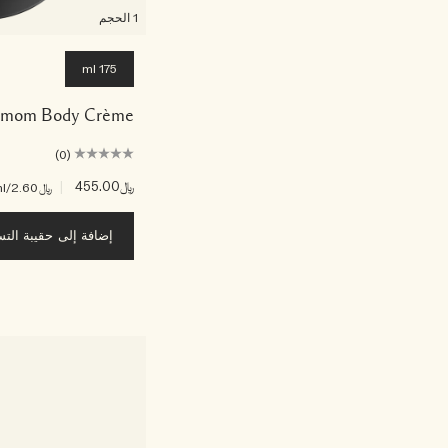
1 الحجم
175 ml
amom Body Crème
(0)
﷼455.00
|
﷼2.60
/ml
إضافة إلى حقيبة الت