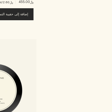
﷼455.00
|
﷼2.60
/ml
إضافة إلى حقيبة الت