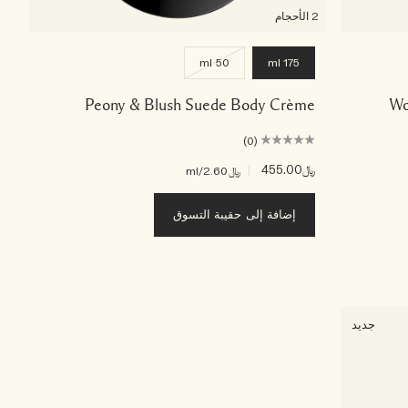
2 الأحجام
50 ml
175 ml
Peony & Blush Suede Body Crème
Wo
(0)
﷼455.00
|
﷼2.60
/ml
إضافة إلى حقيبة التسوق
جديد