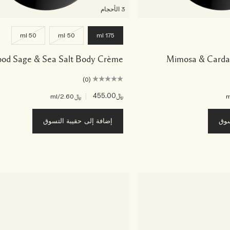
3 الأحجام
50 ml
50 ml
175 ml
od Sage & Sea Salt Body Crème
Mimosa & Card
(0)
﷼455.00
|
﷼2.60
/ml
سوق
إضافة إلى حقيبة التسوق