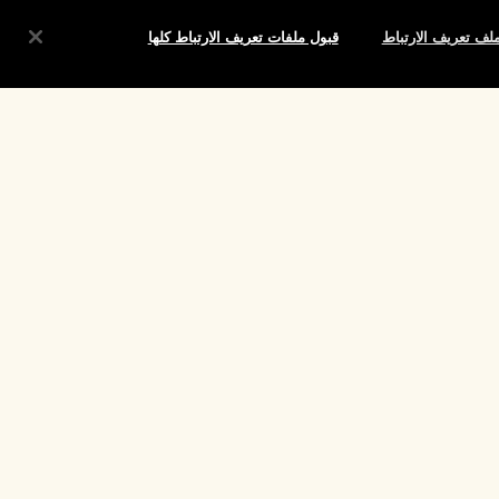
لف تعريف الارتباط
قبول ملفات تعريف الارتباط كلها
شروط
الموقع واللغة
تغيير الموقع
تقييم
لارتباط الخاصة
حقوق النشر