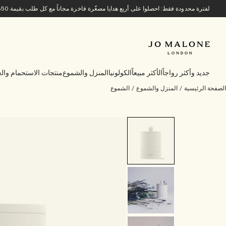
لفترة محدودة فقط: احصلوا على أربع هدايا مصغّرة فاخرة مجاناً مع كل طلب بقيمة 850 ريالاً سعودياً أو أكثر.
جديد وأكثر رواجاً
الأكثر مبيعاً
الكولونيا
المنزل والشموع
منتجات الاستحمام والع
الصفحة الرئيسية
/
المنزل والشموع
/
الشموع