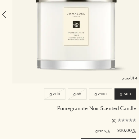
4 الأحجام
200 g
65 g
2100 g
600 g
Pomegranate Noir Scented Candle
(0)
﷼920.00
|
﷼20.00
﷼1.53
/g