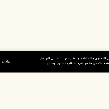
المحتوى والإعلانات، ولتوفير ميزات وسائل التواصل
إعدادات م
استخدامك موقعنا مع شركائنا على مستوى وسائل
وقع
شركتنا
الخصوصية وال
معلومات عن الشركة
شروط الاستخدام
الوظائف
سياسة الخصوصية
ركات
شروط البيع