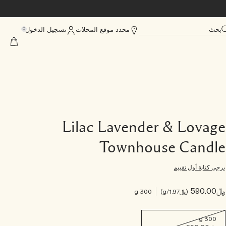
بحث
محدد موقع المحلات
تسجيل الدخول
0
Lilac Lavender & Lovage
Townhouse Candle
يرجى كتابة أول تقييم
﷼590.00
﷼1.97
/g
300 g
300 g