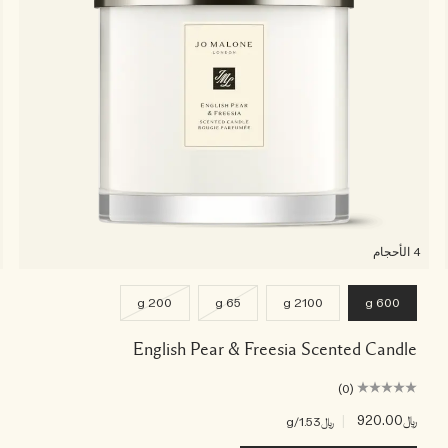
4 الأحجام
200 g
65 g
2100 g
600 g
English Pear & Freesia Scented Candle
(0)
﷼920.00
|
﷼1.53
/g