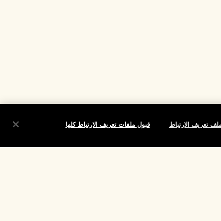
لف تعريف الارتباط
قبول ملفات تعريف الارتباط كلها
شروط
الموقع واللغة
تغيير الموقع