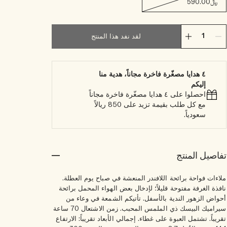
﷼590.00
لقد نفد هذا المنتج
٤ هدايا مصغّرة فاخرة مجاناً، هدية منا
إليكم
احصلوا على ٤ هدايا مصغّرة فاخرة مجاناً
مع كل طلب بقيمة تزيد على 850 ريالاً
سعودياً.
تفاصيل المنتج
ملاءات فواحة برائحة اللافندر المنعشة في صباح يوم العطلة.
نافذة الغرفة مفتوحة قليلاً؛ لإدخال بعض الهواء المحمل برائحة
أحواض الزهور الندية بالأسفل. تأتيكم الشمعة في وعاء من
سيراميك البيسك ذي الملمس المحبب. زمن الاشتعال 70 ساعة
تقريباً. تشتمل العبوة على غطاء. إجمالي الأبعاد تقريباً: الارتفاع