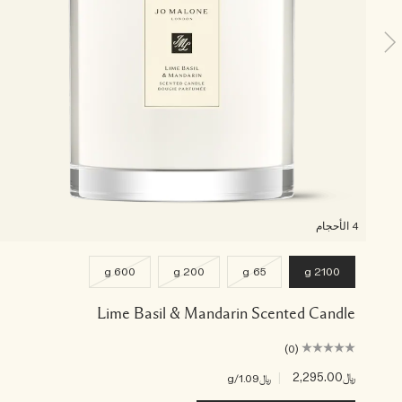
4 الأحجام
600 g
200 g
65 g
2100 g
Lime Basil & Mandarin Scented Candle
(0)
﷼2,295.00
|
﷼1.09
/g