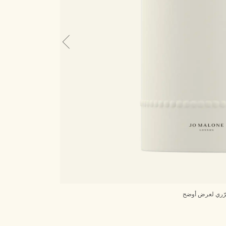
ّري لعرض أوضح