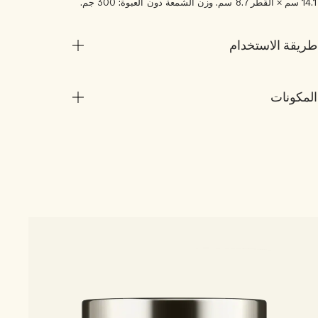
14.1 سم × القُطر 8.7 سم. وزن الشمعة دون العبوة: 300 جم.
طريقة الاستخدام
المكونات
4 الأحجام
le