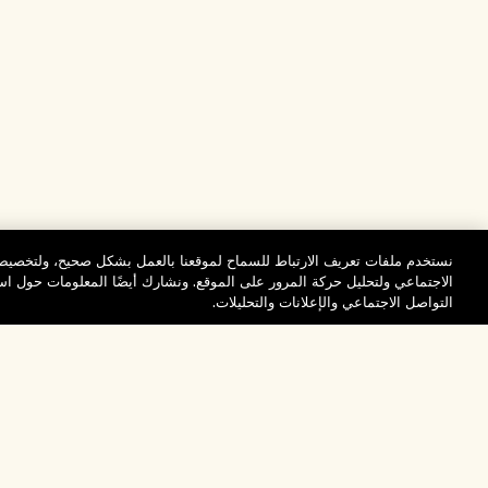
نستخدم ملفات تعريف الارتباط للسماح لموقعنا بالعمل بشكل صحيح، ولتخصيص 
الاجتماعي ولتحليل حركة المرور على الموقع. ونشارك أيضًا المعلومات حول 
التواصل الاجتماعي والإعلانات والتحليلات.
المساعدة
تفضلوا بزيارة الم
الأسئلة الشائعة
والاستكشاف
مُحدِّد مواقع المتاجر
طلبي
تخفيضات وفعاليات الش
بيانات التوصيل