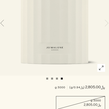
خشبي
بخاخ الجسم All Over
﷼2,805.00
﷼0.94
/g
3000 g
3000 g
﷼2,805.00