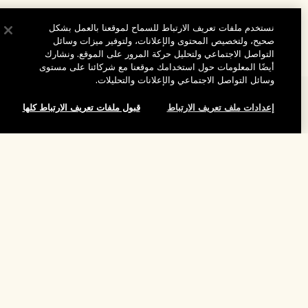
نستخدم ملفات تعريف الارتباط للسماح لموقعنا بالعمل بشكل
صحيح، ولتخصيص المحتوى والإعلانات، ولتوفير ميزات وسائل
التواصل الاجتماعي ولتحليل حركة المرور على الموقع. ونشارك
أيضًا المعلومات حول استخدامك موقعنا مع شركائنا على مستوى
وسائل التواصل الاجتماعي والإعلانات والتحليلات.
المساعدة
إعدادات ملف تعريف الارتباط
قبول ملفات تعريف الارتباط كلها
الأسئلة الشائعة
تفضلوا بزيارة الموقع والاستكشاف
طلبي
لقد نفد هذا المنتج
مُحدِّد مواقع المتاجر
بيانات التوصيل
شركتنا
تخفيضات وفعاليات الشركات
الاسترجاع والاسترداد
معلومات عن الشركة
موظفونا وبيئة عملنا
التسوق أونلاين
الخصوصية والشروط
الوظائف
ممارساتنا المستدامة
صفحتي الشخصية
شروط الاستخدام
فهرس المكونات
تواصلوا معنا
الموقع واللغة
سياسة الخصوصية
تغيير الموقع