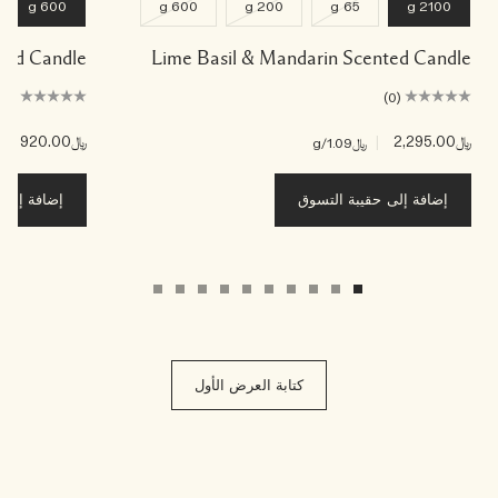
600 g
600 g
200 g
65 g
2100 g
ented Candle
Lime Basil & Mandarin Scented Candle
(0)
(0)
﷼2,295.00
|
﷼920.00
|
﷼1.09
/g
﷼3
إضافة إلى حقيبة التسوق
إضافة إلى ح
كتابة العرض الأول