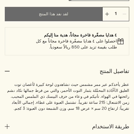
لقد نفد هذا المنتج
٤ هدايا مصغّرة فاخرة مجاناً، هدية منا إليكم
احصلوا على ٤ هدايا مصغّرة فاخرة مجاناً مع كل
طلب بقيمة تزيد على 850 ريالاً سعودياً.
تفاصيل المنتج
عطر يأخذكم عبر ممر مشمس حيث تشاهدون لوحة كبيرة لأغصان توت
العليق الأخَّاذة المحمَّلة بثمار التوت الأحمر، والتي من فرط جمالها نكاد نشم
رائحتها في الهواء. تأتيكم في وعاء من خزف البيسك ذي الملمس المحبب.
زمن الاشتعال: 215 ساعة تقريباً. تشتمل العبوة على غطاء. إجمالي الأبعاد
تقريباً: ارتفاع 20 سم × عرض 18 سم. وزن الشمعة دون العبوة: 3 كجم.
طريقة الاستخدام