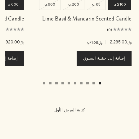
600 g
600 g
200 g
65 g
2100 g
ented Candle
Lime Basil & Mandarin Scented Candle
(0)
(0)
﷼2,295.00
|
﷼920.00
|
﷼1.09
/g
﷼3
إضافة إلى حقيبة التسوق
إضافة إلى ح
كتابة العرض الأول