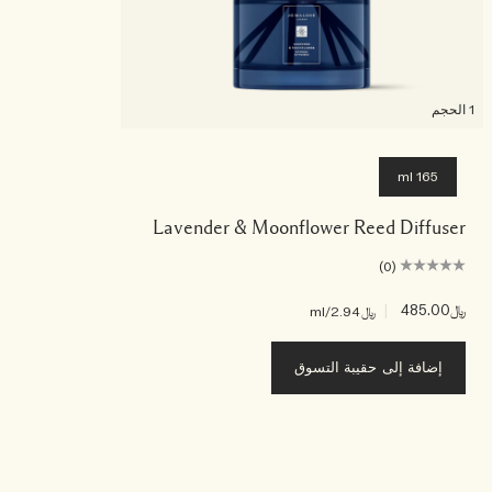
1 الحجم
165 ml
Lavender & Moonflower Reed Diffuser
(0)
﷼485.00
|
﷼2.94
/ml
إضافة إلى حقيبة التسوق