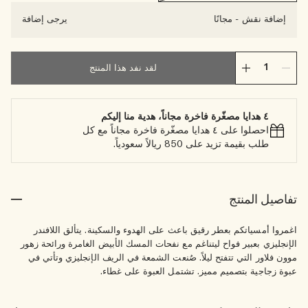
إضافة نقش
-
مجانًا
يرجى إضافة
لقد نفد هذا المنتج
٤ هدايا مصغّرة فاخرة مجاناً، هدية منا إليكم
احصلوا على ٤ هدايا مصغّرة فاخرة مجاناً مع كل
طلب بقيمة تزيد على 850 ريالاً سعودياً.
تفاصيل المنتج
اغمروا أمسياتكم بعطر رقيق باعث على الهدوء والسكينة. يتألق اللافندر
الإنجليزي بعبير فواح ليتناغم مع نفحات المسك الأبيض الغامرة ورائحة زهور
موون فلاور التي تتفتح ليلاً. صُنعت الشمعة في الريف الإنجليزي وتأتي في
عبوة زجاجية بتصميم مميز. تشتمل العبوة على غطاء.