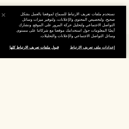
نستخدم ملفات تعريف الارتباط للسماح لموقعنا بالعمل بشكل
صحيح، ولتخصيص المحتوى والإعلانات، ولتوفير ميزات وسائل
التواصل الاجتماعي ولتحليل حركة المرور على الموقع. ونشارك
أيضًا المعلومات حول استخدامك موقعنا مع شركائنا على مستوى
وسائل التواصل الاجتماعي والإعلانات والتحليلات.
المساعدة
إعدادات ملف تعريف الارتباط
قبول ملفات تعريف الارتباط كلها
الأسئلة الشائعة
تفضلوا بزيارة الموقع والاستكشاف
طلبي
لقد نفد هذا المنتج
مُحدِّد مواقع المتاجر
بيانات التوصيل
شركتنا
تخفيضات وفعاليات الشركات
الاسترجاع والاسترداد
معلومات عن الشركة
موظفونا وبيئة عملنا
التسوق أونلاين
الخصوصية والشروط
الوظائف
ممارساتنا المستدامة
صفحتي الشخصية
شروط الاستخدام
فهرس المكونات
تواصلوا معنا
الموقع واللغة
سياسة الخصوصية