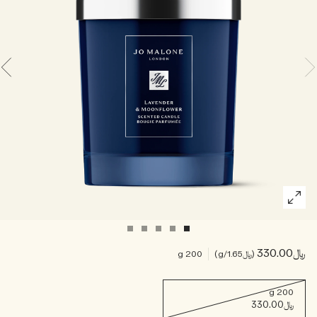
خشبي
بخاخ الجسم All Over
﷼330.00
﷼1.65
/g
200 g
200 g
﷼330.00