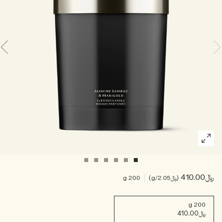
خشبي
بخاخ الجسم All Over
﷼410.00
﷼2.05
/g
200 g
200 g
﷼410.00