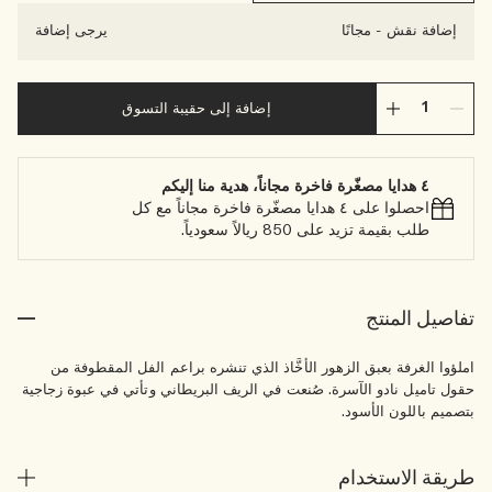
إضافة نقش
-
مجانًا
يرجى إضافة
إضافة إلى حقيبة التسوق
٤ هدايا مصغّرة فاخرة مجاناً، هدية منا إليكم
احصلوا على ٤ هدايا مصغّرة فاخرة مجاناً مع كل
طلب بقيمة تزيد على 850 ريالاً سعودياً.
تفاصيل المنتج
املؤوا الغرفة بعبق الزهور الأخَّاذ الذي تنشره براعم الفل المقطوفة من
حقول تاميل نادو الآسرة. صُنعت في الريف البريطاني وتأتي في عبوة زجاجية
بتصميم باللون الأسود.
طريقة الاستخدام