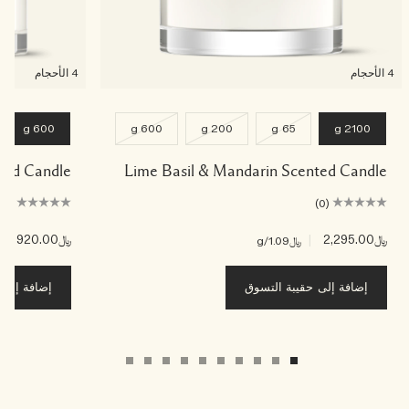
4 الأحجام
4 الأحجام
600 g
600 g
200 g
65 g
2100 g
ented Candle
Lime Basil & Mandarin Scented Candle
(0)
(0)
﷼2,295.00
|
﷼920.00
|
﷼1.09
/g
﷼3
إضافة إلى حقيبة التسوق
إضافة إلى ح