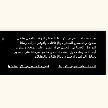
نستخدم ملفات تعريف الارتباط للسماح لموقعنا بالعمل بشكل
صحيح، ولتخصيص المحتوى والإعلانات، ولتوفير ميزات وسائل
التواصل الاجتماعي ولتحليل حركة المرور على الموقع. ونشارك
أيضًا المعلومات حول استخدامك موقعنا مع شركائنا على مستوى
وسائل التواصل الاجتماعي والإعلانات والتحليلات.
إعدادات ملف تعريف الارتباط
قبول ملفات تعريف الارتباط كلها
المساعدة
الأسئلة الشائعة
تفضلوا بزيارة الموقع والاستكشاف
طلبي
إضافة إلى حقيبة التسوق
مُحدِّد مواقع المتاجر
بيانات التوصيل
شركتنا
تخفيضات وفعاليات الشركات
الاسترجاع والاسترداد