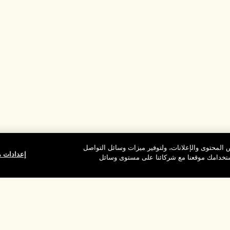
المحتوى والإعلانات، ولتوفير ميزات وسائل التواصل
إعدادات م
استخدامك موقعنا مع شركائنا على مستوى وسائل
وقع
شركتنا
الخصوصية وال
معلومات عن الشركة
شروط الاستخدام