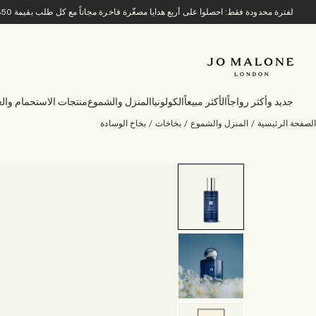
لفترة محدودة فقط: احصلوا على أربع هدايا مصغّرة فاخرة مجاناً مع كل طلب بقيمة 850 ريالاً سعودياً أو أكثر.
جديد وأكثر رواجاً
الأكثر مبيعاً
الكولونيا
المنزل والشموع
منتجات الاستحمام والع
الصفحة الرئيسية
/
المنزل والشموع
/
بخاخات
/
بخاخ الوسادة