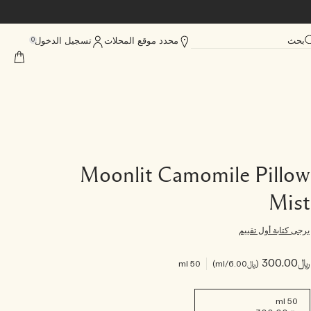
بحث
محدد موقع المحلات
تسجيل الدخول
0
Moonlit Camomile Pillow
Mist
يرجى كتابة أول تقييم
﷼300.00
﷼6.00
/ml
50 ml
50 ml