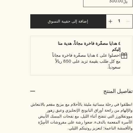
﷼300.00
إضافة إلى حقيبة التسوق
٤ هدايا مصغّرة فاخرة مجاناً، هدية منا
إليكم
احصلوا على ٤ هدايا مصغّرة فاخرة مجاناً
مع كل طلب بقيمة تزيد على 850 ريالاً
سعودياً.
تفاصيل المنتج
انطلقوا في رحلة مسائية مليئة بالأحلام مع مزيج مفعم بالانتعاش
والإلهام من رائحة أوراق البابونج الإنجليزي وعبق زهور
موونفلاورز التي تتفتح أثناء الليل، مع نفحات المسك الأبيض
الآسرة المفعمة بالدفء. ضعوا رشة على مفروشات الأسِرَّة
والأقمشة الناعمة؛ لتعزيز روتينكم الليلي.