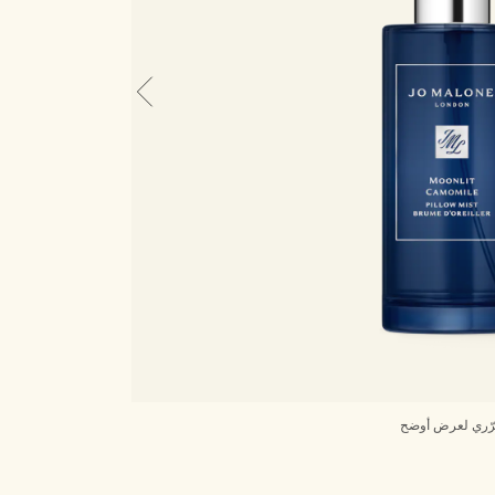
ّري لعرض أوضح