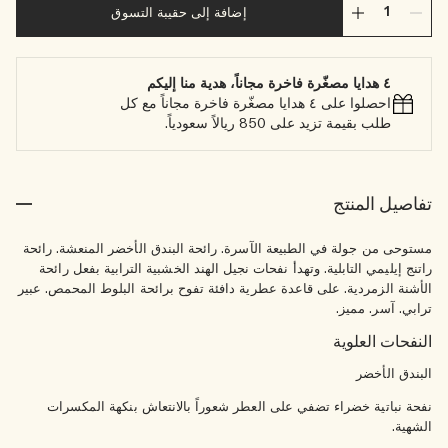
إضافة إلى حقيبة التسوق
٤ هدايا مصغّرة فاخرة مجاناً، هدية منا إليكم
احصلوا على ٤ هدايا مصغّرة فاخرة مجاناً مع كل
طلب بقيمة تزيد على 850 ريالاً سعودياً.
تفاصيل المنتج
مستوحى من جولة في الطبيعة الآسرة. رائحة البندق الأخضر المنعشة. رائحة
راتنج إيليمي التابلية. وتهدأ نفحات نجيل الهند الخشبية الترابية بفعل رائحة
الأشنة الزمردية. على قاعدة عطرية دافئة تفوح برائحة البلوط المحمص. عبير
ترابي. آسر. مميز.
النفحات العلوية
البندق الأخضر
نفحة نباتية خضراء تضفي على العطر شعوراً بالانتعاش بنكهة المكسرات
الشهية.