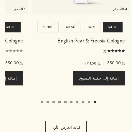
4 الأحجام
1 الحجم
30 ml
100 ml
50 ml
9 ml
30 ml
ade Cologne
English Pear & Freesia Cologne
(0)
(1)
﷼330.00
|
﷼330.00
|
﷼11.00
/ml
﷼00
إضافة إلى حقيبة التسوق
إضافة إلى ح
كتابة العرض الأول