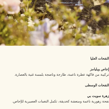
نفحات العليا
اص ويليامز
كيبة من فاكهة عطرة ناعمة، طازجة وناضجة بلمسة غنية بالعصارة.
نفحات الوسطى
رة سويت بي
حة زهورية ناعمة ومنعشة كحديقة، تكمل النغمات العصيرية للإجاص.