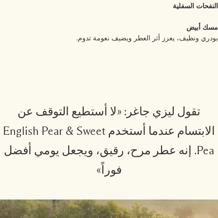
نفحات السفلية
ك أبيض
دري ونظيف، يعزز أثر العطر ويضيف نعومة تدوم.
تقول ليزي جاغر: «لا أستطيع التوقف عن
الابتسام عندما أستخدم English Pear & Sweet
Pea. إنه عطر مرح، رقيق، ويجعل يومي أفضل
فوراً»