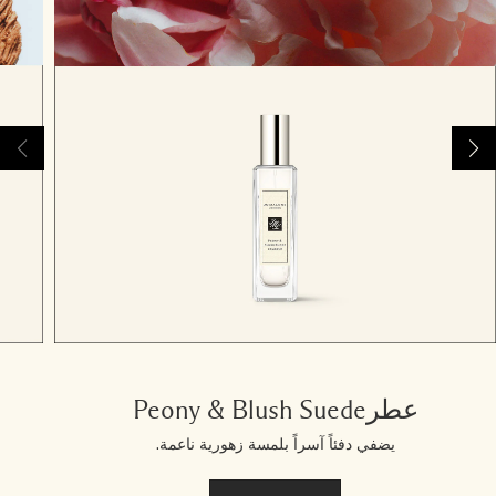
عطرPeony & Blush Suede
يضفي دفئاً آسراً بلمسة زهورية ناعمة.