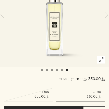
خشبي
بخاخ الجسم All Over
﷼330.00
﷼11.00
/ml
30 ml
100 ml
30 ml
﷼330.00
﷼655.00