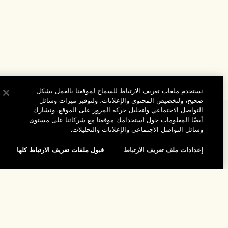
نستخدم ملفات تعريف الارتباط للسماح لموقعنا بالعمل بشكل
صحيح، ولتخصيص المحتوى والإعلانات، ولتوفير ميزات وسائل
التواصل الاجتماعي ولتحليل حركة المرور على الموقع. ونشارك
المساعدة
أيضًا المعلومات حول استخدامك موقعنا مع شركائنا على مستوى
وسائل التواصل الاجتماعي والإعلانات والتحليلات.
الأسئلة الشائعة
تفضلوا بزيارة الموقع والاستكشاف
إعدادات ملف تعريف الارتباط
قبول ملفات تعريف الارتباط كلها
طلبي
مُحدِّد مواقع المتاجر
بيانات التوصيل
شركتنا
تخفيضات وفعاليات الشركات
إضافة إلى حقيبة التسوق
الاسترجاع والاسترداد
معلومات عن الشركة
موظفونا وبيئة عملنا
التسوق أونلاين
الخصوصية والشروط
الوظائف
ممارساتنا المستدامة