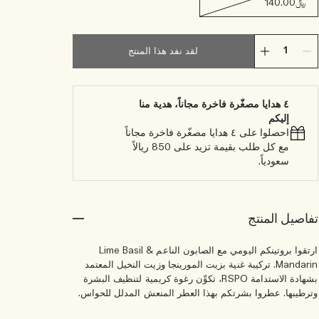
﷼140.00
لقد نفد هذا المنتج
٤ هدايا مصغّرة فاخرة مجاناً، هدية منا
إليكم
احصلوا على ٤ هدايا مصغّرة فاخرة مجاناً
مع كل طلب بقيمة تزيد على 850 ريالاً
سعودياً.
تفاصيل المنتج
ارتقوا بروتينكم اليومي مع الصابون الناعم Lime Basil &
Mandarin. تركيبة غنية بزيت المورينجا وزيت النخيل المعتمد
بشهادة الاستدامة RSPO، تكوِّن رغوة كريمية لتنظيف البشرة
وترطيبها. عطروا بشرتكم بهذا العطر المنعش المدلل للحواس.