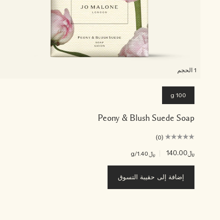
1 الحجم
100 g
Peony & Blush Suede Soap
(0)
﷼140.00
|
﷼1.40
/g
إضافة إلى حقيبة التسوق