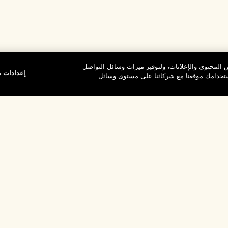
المحتوى والإعلانات، ولتوفير ميزات وسائل التواصل
إعدادات م
استخدامك موقعنا مع شركائنا على مستوى وسائل
وقع
شركتنا
الخصوصية وال
معلومات عن الشركة
شروط الاستخدام
الوظائف
سياسة الخصوصية
ركات
شروط البيع
القواعد الإرشادية لل
إدارة ملفات تعريف ا
بالموقع