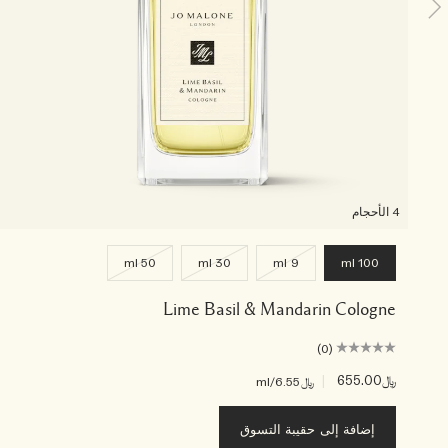
4 الأحجام
50 ml
30 ml
9 ml
100 ml
Lime Basil & Mandarin Cologne
(0)
﷼655.00
|
﷼6.55
/ml
إضافة إلى حقيبة التسوق