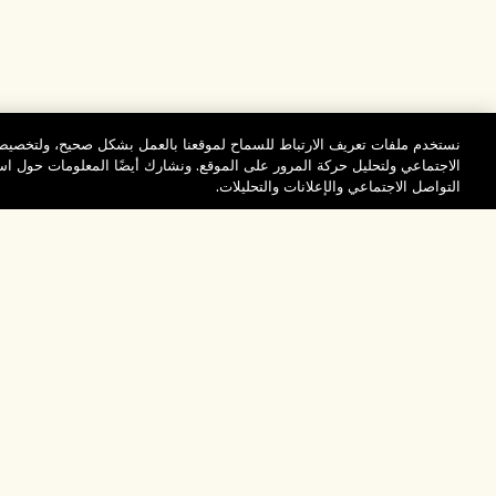
نستخدم ملفات تعريف الارتباط للسماح لموقعنا بالعمل بشكل صحيح، ولتخصيص 
الاجتماعي ولتحليل حركة المرور على الموقع. ونشارك أيضًا المعلومات حول 
التواصل الاجتماعي والإعلانات والتحليلات.
المساعدة
تفضلوا بزيارة الم
الأسئلة الشائعة
والاستكشاف
مُحدِّد مواقع المتاجر
طلبي
تخفيضات وفعاليات الش
بيانات التوصيل
موظفونا وبيئة عملنا
الاسترجاع والاسترداد
ممارساتنا المستدامة
التسوق أونلاين
فهرس المكونات
صفحتي الشخصية