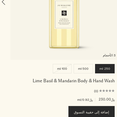
3 الأحجام
100 ml
500 ml
250 ml
Lime Basil & Mandarin Body & Hand Wash
(0)
﷼230.00
|
﷼85.00
﷼0.92
/ml
إضافة إلى حقيبة التسوق