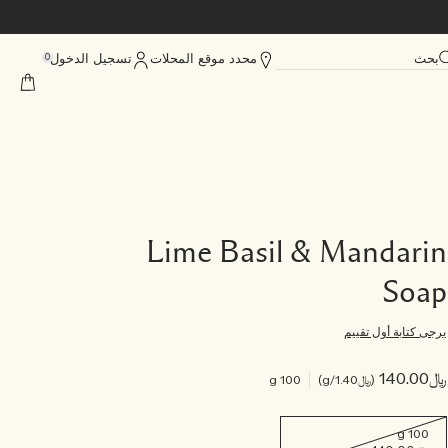
بحث
محدد موقع المحلات
تسجيل الدخول
0
Lime Basil & Mandarin
Soap
يرجى كتابة أول تقييم
﷼140.00
﷼1.40
/g
100 g
100 g