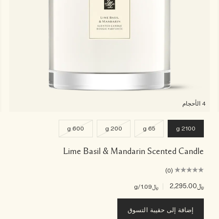
4 الأحجام
600 g
200 g
65 g
2100 g
Lime Basil & Mandarin Scented Candle
(0)
﷼2,295.00
|
﷼1.09
/g
إضافة إلى حقيبة التسوق