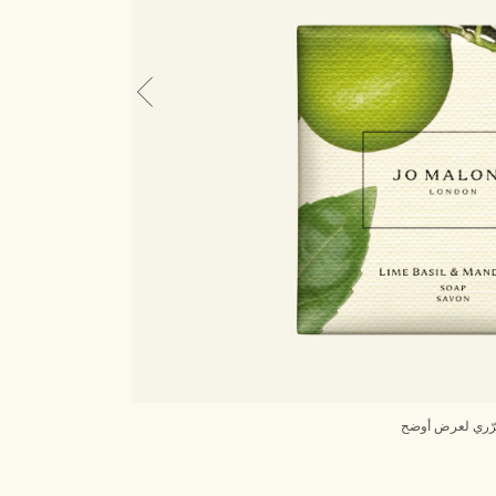
ّري لعرض أوضح