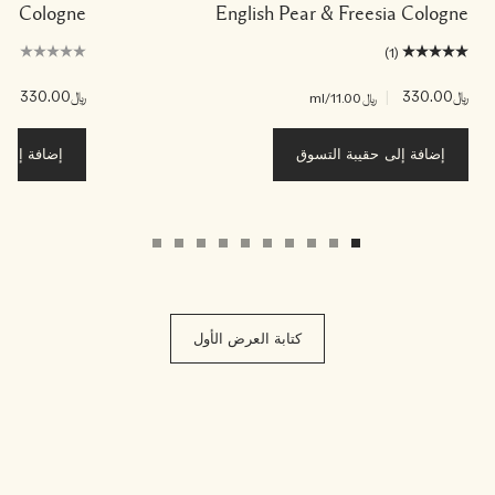
ade Cologne
English Pear & Freesia Cologne
(0)
(1)
﷼330.00
|
﷼330.00
|
﷼11.00
/ml
﷼00
إضافة إلى حقيبة التسوق
إضافة إلى ح
كتابة العرض الأول