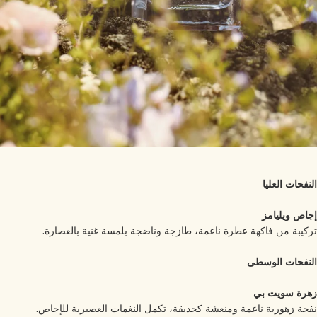
نفحات العليا
اص ويليامز
كيبة من فاكهة عطرة ناعمة، طازجة وناضجة بلمسة غنية بالعصارة.
نفحات الوسطى
رة سويت بي
حة زهورية ناعمة ومنعشة كحديقة، تكمل النغمات العصيرية للإجاص.