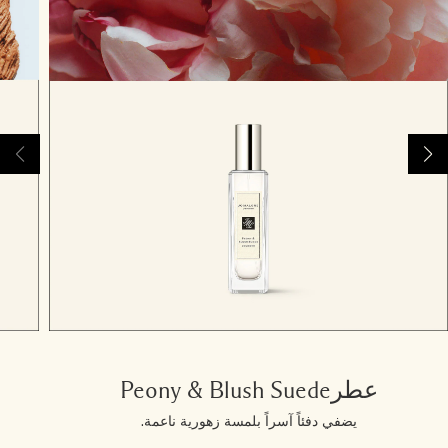
عطرPeony & Blush Suede
يضفي دفئاً آسراً بلمسة زهورية ناعمة.