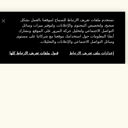
نستخدم ملفات تعريف الارتباط للسماح لموقعنا بالعمل بشكل
صحيح، ولتخصيص المحتوى والإعلانات، ولتوفير ميزات وسائل
المساعدة
التواصل الاجتماعي ولتحليل حركة المرور على الموقع. ونشارك
أيضًا المعلومات حول استخدامك موقعنا مع شركائنا على مستوى
الأسئلة الشائعة
وسائل التواصل الاجتماعي والإعلانات والتحليلات.
تفضلوا بزيارة الموقع والاستكشاف
طلبي
إعدادات ملف تعريف الارتباط
قبول ملفات تعريف الارتباط كلها
مُحدِّد مواقع المتاجر
بيانات التوصيل
شركتنا
تخفيضات وفعاليات الشركات
الاسترجاع والاسترداد
إضافة إلى حقيبة التسوق
معلومات عن الشركة
موظفونا وبيئة عملنا
التسوق أونلاين
الخصوصية والشروط
الوظائف
ممارساتنا المستدامة
صفحتي الشخصية
شروط الاستخدام
فهرس المكونات
تواصلوا معنا
الموقع واللغة
سياسة الخصوصية
تغيير الموقع
شروط البيع