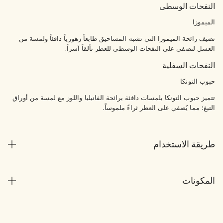
النفحات الوسطى
الميموزا
تضيف رائحة الميموزا التي تشبه المساحيق طابعاً زهورياً دافئاً ولمسة من
العسل لتضفي على النفحات الوسطى للعطر تألقاً آسراً.
النفحات السفلية
حبوب التونكا
تتميز حبوب التونكا بلمسات دافئة برائحة الفانيليا واللوز مع لمسة من أوراق
التبغ؛ مما يُضفي على العطر ثراءً ملموساً.
طريقة الاستخدام
المكونات