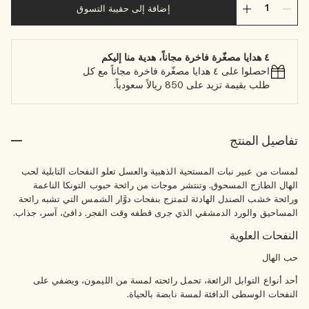
إضافة إلى حقيبة التسوق
٤ هدايا مصغّرة فاخرة مجاناً، هدية منا إليكم
احصلوا على ٤ هدايا مصغّرة فاخرة مجاناً مع كل
طلب بقيمة تزيد على 850 ريالاً سعودياً.
تفاصيل المنتج
لمسات من عبير نبات المستحية الذهبية والعسل تعلو النفحات التابلية لحب
الهال الطازج المسحوق. وتنتشر موجات من رائحة حبوب التونكا الناعمة
ورائحة خشب الصندل الهادئة لتمتزج بنفحات دوَّار الشمس التي تشبه رائحة
المساحيق والورد الدمشقي الذي جرى قطفه وقت الفجر. دافئ، آسر، جذاب.
النفحات العلوية
حب الهال
أحد أنواع التوابل الرائعة، تحمل رائحته لمسة من الليمون، ويضفي على
النفحات الوسطى الدافئة لمسة نابضة بالحياة.