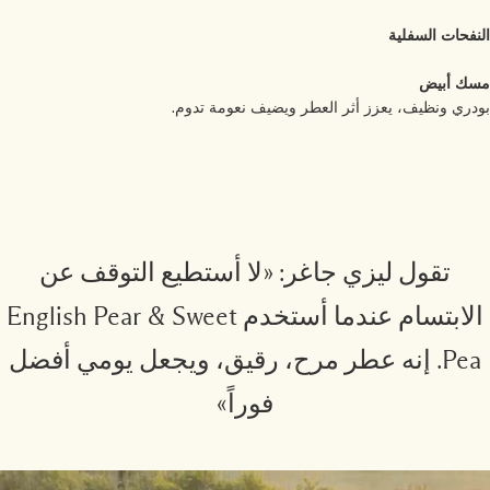
نفحات السفلية
ك أبيض
دري ونظيف، يعزز أثر العطر ويضيف نعومة تدوم.
تقول ليزي جاغر: «لا أستطيع التوقف عن
الابتسام عندما أستخدم English Pear & Sweet
Pea. إنه عطر مرح، رقيق، ويجعل يومي أفضل
فوراً»