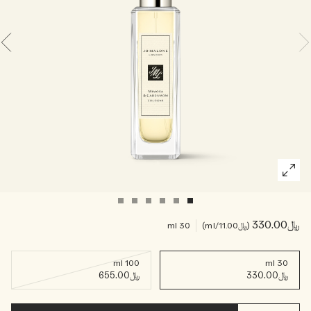
خشبي
بخاخ الجسم All Over
﷼330.00
﷼11.00
/ml
30 ml
100 ml
30 ml
﷼330.00
﷼655.00