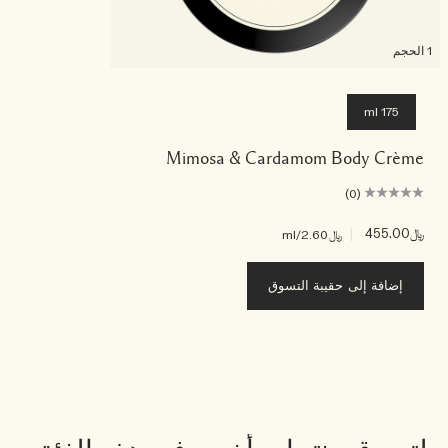
1 الحجم
175 ml
Mimosa & Cardamom Body Crème
(0)
﷼455.00
|
﷼2.60
/ml
إضافة إلى حقيبة التسوق