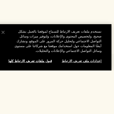
نستخدم ملفات تعريف الارتباط للسماح لموقعنا بالعمل بشكل
صحيح، ولتخصيص المحتوى والإعلانات، ولتوفير ميزات وسائل
التواصل الاجتماعي ولتحليل حركة المرور على الموقع. ونشارك
أيضًا المعلومات حول استخدامك موقعنا مع شركائنا على مستوى
وسائل التواصل الاجتماعي والإعلانات والتحليلات.
إعدادات ملف تعريف الارتباط
قبول ملفات تعريف الارتباط كلها
المساعدة
الأسئلة الشائعة
تفضلوا بزيارة الموقع والاستكشاف
لقد نفد هذا المنتج
طلبي
مُحدِّد مواقع المتاجر
بيانات التوصيل
شركتنا
تخفيضات وفعاليات الشركات
الاسترجاع والاسترداد
معلومات عن الشركة
موظفونا وبيئة عملنا
التسوق أونلاين
الخصوصية والشروط