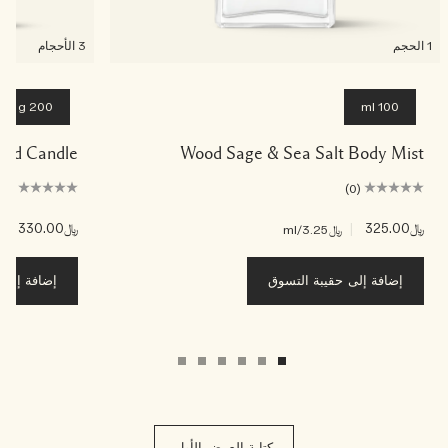
1 الحجم
3 الأحجام
200 g
100 ml
nted Candle
Wood Sage & Sea Salt Body Mist
(0)
(0)
﷼325.00
|
﷼330.00
|
﷼3.25
/ml
﷼5
إضافة إلى حقيبة التسوق
إضافة إلى ح