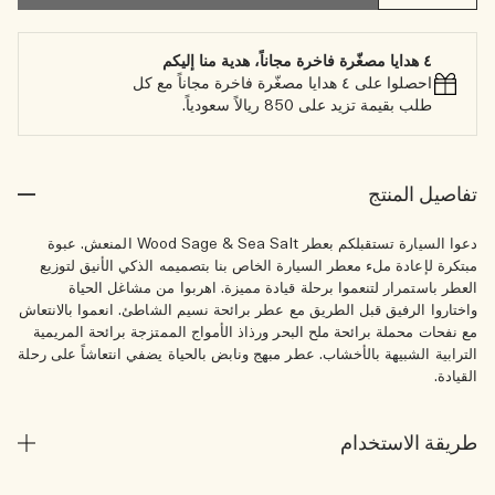
٤ هدايا مصغّرة فاخرة مجاناً، هدية منا إليكم
احصلوا على ٤ هدايا مصغّرة فاخرة مجاناً مع كل
طلب بقيمة تزيد على 850 ريالاً سعودياً.
تفاصيل المنتج
دعوا السيارة تستقبلكم بعطر Wood Sage & Sea Salt المنعش. عبوة
مبتكرة لإعادة ملء معطر السيارة الخاص بنا بتصميمه الذكي الأنيق لتوزيع
العطر باستمرار لتنعموا برحلة قيادة مميزة. اهربوا من مشاغل الحياة
واختاروا الرفيق قبل الطريق مع عطر برائحة نسيم الشاطئ. انعموا بالانتعاش
مع نفحات محملة برائحة ملح البحر ورذاذ الأمواج الممتزجة برائحة المريمية
الترابية الشبيهة بالأخشاب. عطر مبهج ونابض بالحياة يضفي انتعاشاً على رحلة
القيادة.
طريقة الاستخدام