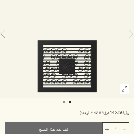
خشبي
بخاخ الجسم All Over
﷼142.56
﷼142.56
/الوحدة
لقد نفد هذا المنتج