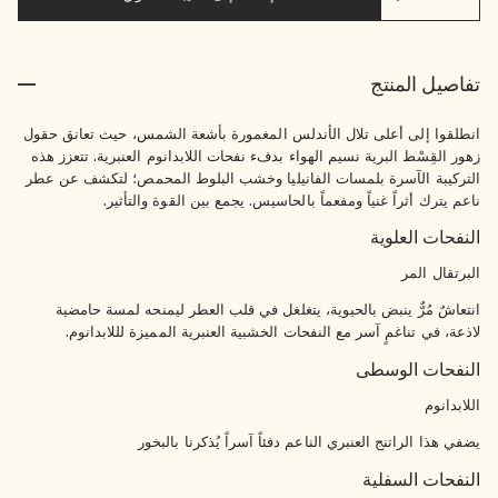
تفاصيل المنتج
انطلقوا إلى أعلى تلال الأندلس المغمورة بأشعة الشمس، حيث تعانق حقول
زهور القِسْط البرية نسيم الهواء بدفء نفحات اللابدانوم العنبرية. تتعزز هذه
التركيبة الآسرة بلمسات الفانيليا وخشب البلوط المحمص؛ لتكشف عن عطر
ناعم يترك أثراً غنياً ومفعماً بالحاسيس. يجمع بين القوة والتأثير.
النفحات العلوية
البرتقال المر
انتعاشٌ مُرٌّ ينبض بالحيوية، يتغلغل في قلب العطر ليمنحه لمسة حامضية
لاذعة، في تناغمٍ آسر مع النفحات الخشبية العنبرية المميزة لللابدانوم.
النفحات الوسطى
اللابدانوم
يضفي هذا الراتنج العنبري الناعم دفئاً آسراً يُذكرنا بالبخور
النفحات السفلية