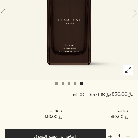
خشبي
بخاخ الجسم All Over
﷼830.00
﷼8.30
/ml
100 ml
100 ml
50 ml
﷼580.00
﷼830.00
إضافة إلى حقيبة التسوق