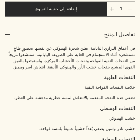
إضافة إلى حقيبة التسوق
تفاصيل المنتج
في أعماق البراري اليابانية، تعلن شجرة الهينوكي عن نفسها بحضورٍ طاغٍ
نستشعره أثناء الاستجمام في الغابة على الطريقة اليابانية. استنشقوا مزيجاً
من النفحات النقية الفواحة ونفحات الأخشاب المركزة، واستمتعوا بالعبق
القوي المشبع بنفحات خشب الأرز والهينوكي الأنيقة. انتعاش آسر ومميز.
النفحات العلوية
خلاصة النفحات الفواحة النقية
تضفي هذه النفحة المفعمة بالانتعاش لمسة عطرية مدهشة على العطر.
النفحات الوسطى
خشب الهينوكي
خشب نادر وثمين يضفي بُعداً خشبياً عميقاً بلمسة فواحة.
النفحات السفلية