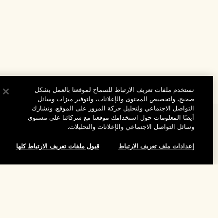
نستخدم ملفات تعريف الارتباط للسماح لموقعنا بالعمل بشكل
صحيح، ولتخصيص المحتوى والإعلانات، ولتوفير ميزات وسائل
التواصل الاجتماعي ولتحليل حركة المرور على الموقع. ونشارك
أيضًا المعلومات حول استخدامك موقعنا مع شركائنا على مستوى
المساعدة
وسائل التواصل الاجتماعي والإعلانات والتحليلات.
الأسئلة الشائعة
إعدادات ملف تعريف الارتباط
قبول ملفات تعريف الارتباط كلها
تفضلوا بزيارة الموقع والاستكشاف
طلبي
مُحدِّد مواقع المتاجر
بيانات التوصيل
شركتنا
إضافة إلى حقيبة التسوق
تخفيضات وفعاليات الشركات
الاسترجاع والاسترداد
معلومات عن الشركة
موظفونا وبيئة عملنا
التسوق أونلاين
الخصوصية والشروط