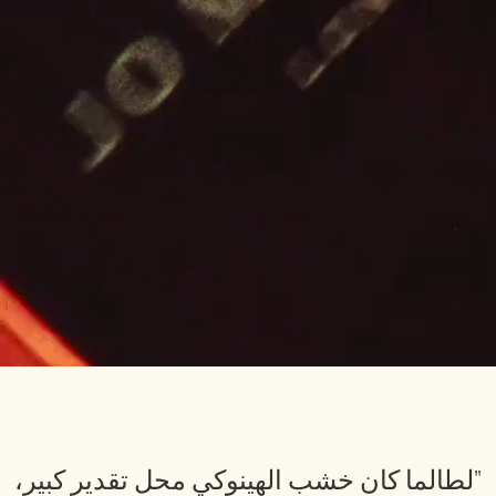
"لطالما كان خشب الهينوكي محل تقدير كبير،