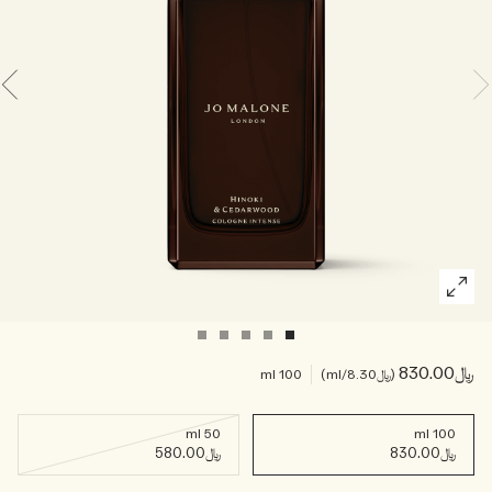
خشبي
بخاخ الجسم All Over
﷼830.00
﷼8.30
/ml
100 ml
50 ml
100 ml
﷼830.00
﷼580.00