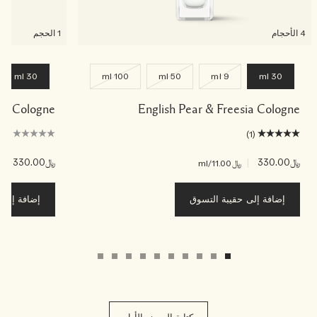
4 الأحجام
1 الحجم
30 ml
100 ml
50 ml
9 ml
30 ml
ade Cologne
English Pear & Freesia Cologne
(0)
(1)
﷼330.00
|
﷼330.00
|
﷼11.00
/ml
﷼00
إضافة إلى حقيبة التسوق
إضافة إلى ح