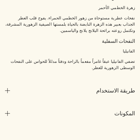
زهرة الخطمي الأحمر
نفحات عطرية مستوحاة من زهور الخطمي الحمراء. يفوح قلب العطر
الجذاب بعبير هذه الزهرة النابضة بالحياة بلمستها الصيفية الزهورية المشرقة،
وتكتمل روعته برائحة اليلانج يلانج والياسمين.
النفحات السفلية
الفانيليا
تضفي الفانيليا عبقاً غامراً مفعماً بالراحة ودفئاً مدللاً للحواس على النفحات
الوسطى الزهورية للعطر.
طريقة الاستخدام
المكونات