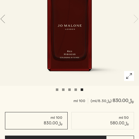
خشبي
بخاخ الجسم All Over
﷼830.00
﷼8.30
/ml
100 ml
100 ml
50 ml
﷼580.00
﷼830.00