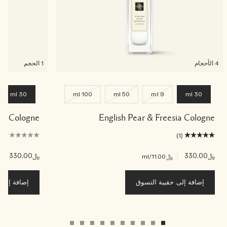
4 الأحجام
1 الحجم
30 ml
100 ml
50 ml
9 ml
30 ml
ade Cologne
English Pear & Freesia Cologne
(0)
(1)
﷼330.00
|
﷼330.00
|
﷼11.00
/ml
﷼00
إضافة إلى حقيبة التسوق
إضافة إلى ح