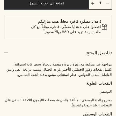
إضافة إلى حقيبة التسوق
٤ هدايا مصغّرة فاخرة مجاناً، هدية منا إليكم
احصلوا على ٤ هدايا مصغّرة فاخرة مجاناً مع كل
طلب بقيمة تزيد على 850 ريالاً سعودياً.
تفاصيل المنتج
مواجهة غير متوقعة مع زهرة نادرة ومفعمة بالحياة وسط غابة استوائية.
تكتمل نفحات زهور الخطمي الأحمر بارعة الجمال بلمسة برائحة الفل وعبق
الفانيليا المدلل للحواس. عطر استثنائي مشبع بدفء أشعة الشمس.
النفحات العلوية
اليوسفي
تمتزج رائحة اليوسفي المتألقة والحريفة بنفحات الليمون اللاذعة لتضفي على
النفحات العليا حيويةً وانتعاشاً.
النفحات الوسطى