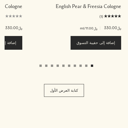
ade Cologne
English Pear & Freesia Cologne
(0)
(1)
﷼330.00
|
﷼330.00
|
﷼11.00
/ml
﷼00
إضافة إلى حقيبة التسوق
إضافة إلى ح
كتابة العرض الأول