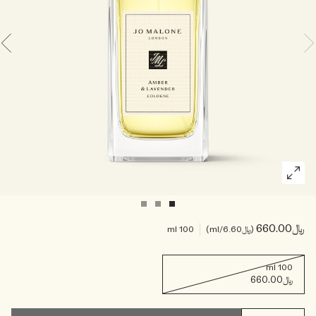
خشبي
بخاخ الجسم All Over
﷼660.00
﷼6.60
/ml
100 ml
100 ml
﷼660.00