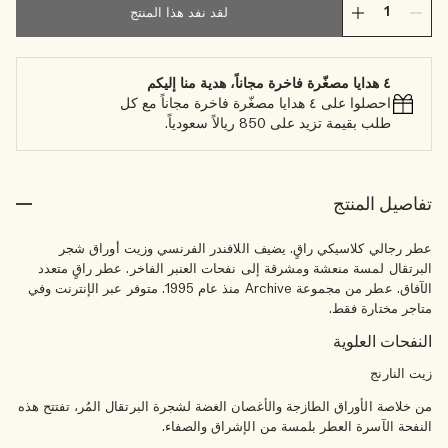
لقد نفد هذا المنتج
٤ هدايا مصغّرة فاخرة مجاناً، هدية منا إليكم
احصلوا على ٤ هدايا مصغّرة فاخرة مجاناً مع كل
طلب بقيمة تزيد على 850 ريالاً سعودياً.
تفاصيل المنتج
عطر رجالي كلاسيكي راقٍ. يضيف اللافندر الفرنسي وزيت أوراق شجر
البرتقال لمسة منعشة ومشرقة إلى نفحات العنبر الفاخر. عطر راقٍ متعدد
الآفاق. عطر من مجموعة Archive منذ عام 1995. متوفر عبر الإنترنت وفي
متاجر مختارة فقط.
النفحات العلوية
زيت النارنج
من خلاصة الأوراق الطازجة والأغصان الغضة لشجرة البرتقال المُر، تفتتح هذه
النفحة الآسرة العطر بلمسة من الإشراق والصفاء.