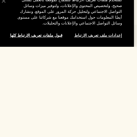
نستخدم ملفات تعريف الارتباط للسماح لموقعنا بالعمل بشكل
صحيح، ولتخصيص المحتوى والإعلانات، ولتوفير ميزات وسائل
التواصل الاجتماعي ولتحليل حركة المرور على الموقع. ونشارك
أيضًا المعلومات حول استخدامك موقعنا مع شركائنا على مستوى
وسائل التواصل الاجتماعي والإعلانات والتحليلات.
المساعدة
إعدادات ملف تعريف الارتباط
قبول ملفات تعريف الارتباط كلها
الأسئلة الشائعة
تفضلوا بزيارة الموقع والاستكشاف
طلبي
لقد نفد هذا المنتج
مُحدِّد مواقع المتاجر
بيانات التوصيل
شركتنا
تخفيضات وفعاليات الشركات
الاسترجاع والاسترداد
معلومات عن الشركة
موظفونا وبيئة عملنا
التسوق أونلاين
الخصوصية والشروط
الوظائف
ممارساتنا المستدامة
صفحتي الشخصية
شروط الاستخدام
فهرس المكونات
تواصلوا معنا
الموقع واللغة
سياسة الخصوصية
تغيير الموقع
شروط البيع