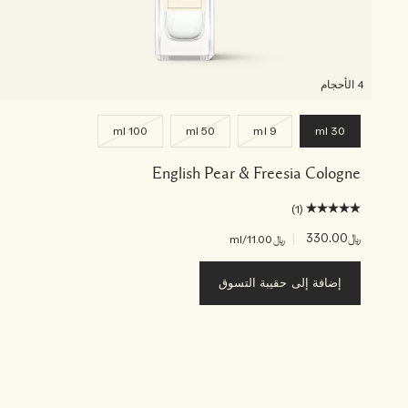
4 الأحجام
100 ml
50 ml
9 ml
30 ml
English Pear & Freesia Cologne
(1)
﷼330.00
|
﷼11.00
/ml
إضافة إلى حقيبة التسوق