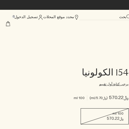
بحث
محدد موقع المحلات
تسجيل الدخول
0
154 الكولونيا
يرجى كتابة أول تقييم
﷼570.22
﷼5.70
/ml
100 ml
100 ml
﷼570.22