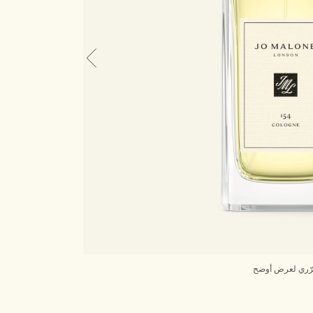
ّري لعرض أوضح