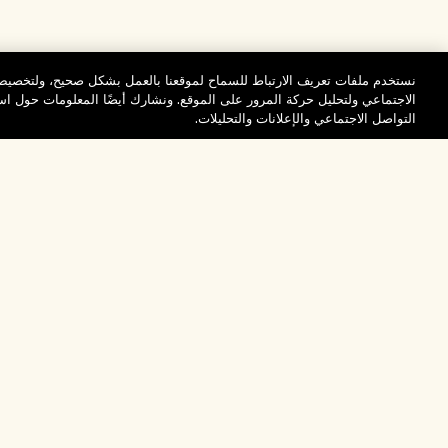
نستخدم ملفات تعريف الارتباط للسماح لموقعنا بالعمل بشكل صحيح، ولتخصيص 
الاجتماعي ولتحليل حركة المرور على الموقع. ونشارك أيضًا المعلومات حول 
التواصل الاجتماعي والإعلانات والتحليلات.
المساعدة
تفضلوا بزيارة الم
الأسئلة الشائعة
والاستكشاف
مُحدِّد مواقع المتاجر
طلبي
تخفيضات وفعاليات الش
بيانات التوصيل
موظفونا وبيئة عملنا
الاسترجاع والاسترداد
ممارساتنا المستدامة
التسوق أونلاين
فهرس المكونات
صفحتي الشخصية
تواصلوا معنا