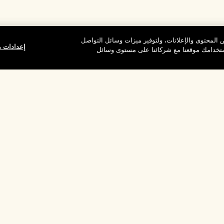
المحتوى والإعلانات، ولتوفير ميزات وسائل التواصل
إعدادات م
استخدامك موقعنا مع شركائنا على مستوى وسائل
وقع
شركتنا
الخصوصية وال
معلومات عن الشركة
شروط الاستخدام
الوظائف
سياسة الخصوصية
ركات
شروط البيع
القواعد الإرشادية لل
إدارة ملفات تعريف ا
بالموقع