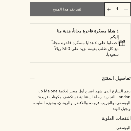
لقد نفد هذا المنتج
٤ هدايا مصغّرة فاخرة مجاناً، هدية منا
إليكم
احصلوا على ٤ هدايا مصغّرة فاخرة مجاناً
مع كل طلب بقيمة تزيد على 850 ريالاً
سعودياً.
تفاصيل المنتج
رقم الشارع الذي شهد افتتاح أول متجر لعلامة Jo Malone
London التجارية. رحلة استثنائية تستكشف مكونات فريدة:
اليوسفي، والجريب فروت، واللافندر، والريحان، وجوزة الطيب،
ونجيل الهند.
النفحات العلوية
اليوسفي