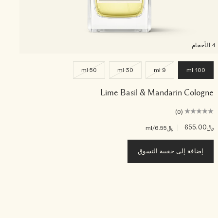
4 الأحجام
50 ml
30 ml
9 ml
100 ml
Lime Basil & Mandarin Cologne
(0)
﷼655.00
|
﷼80.00
﷼6.55
/ml
إضافة إلى حقيبة التسوق