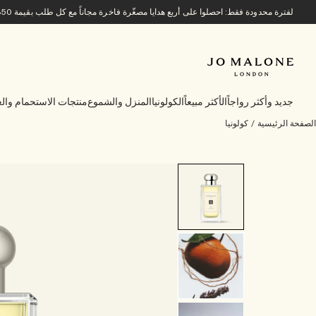
لفترة محدودة فقط: احصلوا على أربع هدايا مصغّرة فاخرة مجاناً مع كل طلب بقيمة 850 ريالاً سعودياً أو أكثر.
جديد وأكثر رواجاً
الأكثر مبيعاً
الكولونيا
المنزل والشموع
منتجات الاستحمام والع
الصفحة الرئيسية
/
كولونيا