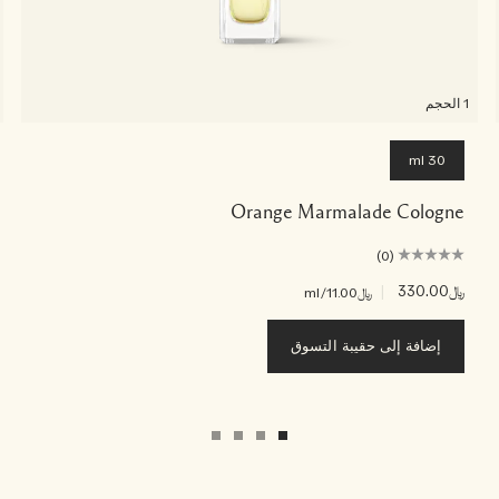
1 الحجم
30 ml
Orange Marmalade Cologne
(0)
﷼330.00
|
﷼11.00
/ml
إضافة إلى حقيبة التسوق