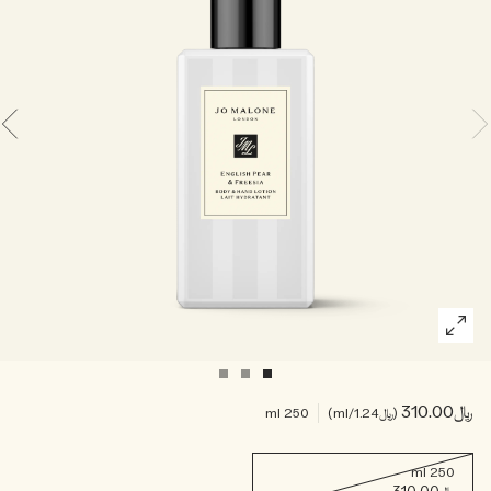
خشبي
بخاخ الجسم All Over
﷼310.00
﷼1.24
/ml
250 ml
250 ml