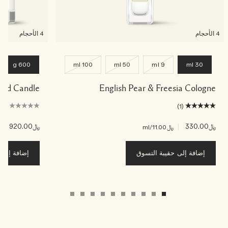
4 الأحجام
4 الأحجام
600 g
100 ml
50 ml
9 ml
30 ml
ented Candle
English Pear & Freesia Cologne
(0)
(1)
﷼330.00
|
﷼920.00
|
﷼11.00
/ml
﷼3
إضافة إلى حقيبة التسوق
إضافة إلى ح