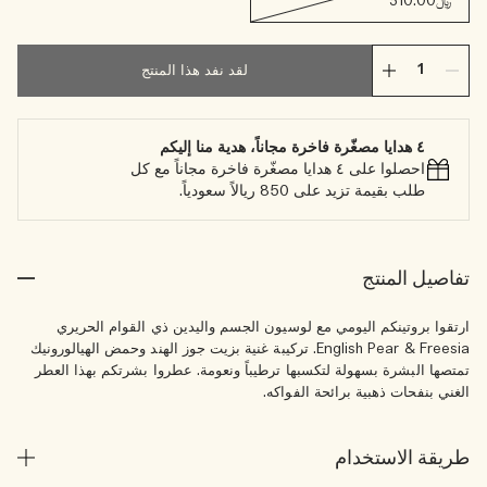
﷼310.00
لقد نفد هذا المنتج
٤ هدايا مصغّرة فاخرة مجاناً، هدية منا إليكم
احصلوا على ٤ هدايا مصغّرة فاخرة مجاناً مع كل
طلب بقيمة تزيد على 850 ريالاً سعودياً.
تفاصيل المنتج
ارتقوا بروتينكم اليومي مع لوسيون الجسم واليدين ذي القوام الحريري
English Pear & Freesia. تركيبة غنية بزيت جوز الهند وحمض الهيالورونيك
تمتصها البشرة بسهولة لتكسبها ترطيباً ونعومة. عطروا بشرتكم بهذا العطر
الغني بنفحات ذهبية برائحة الفواكه.
طريقة الاستخدام