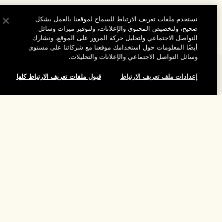
نستخدم ملفات تعريف الارتباط للسماح لموقعنا بالعمل بشكل
صحيح، ولتخصيص المحتوى والإعلانات، ولتوفير ميزات وسائل
التواصل الاجتماعي ولتحليل حركة المرور على الموقع. ونشارك
أيضًا المعلومات حول استخدامك موقعنا مع شركائنا على مستوى
وسائل التواصل الاجتماعي والإعلانات والتحليلات.
المساعدة
إعدادات ملف تعريف الارتباط
قبول ملفات تعريف الارتباط كلها
الأسئلة الشائعة
تفضلوا بزيارة الموقع والاستكشاف
طلبي
لقد نفد هذا المنتج
مُحدِّد مواقع المتاجر
بيانات التوصيل
شركتنا
تخفيضات وفعاليات الشركات
الاسترجاع والاسترداد
معلومات عن الشركة
موظفونا وبيئة عملنا
التسوق أونلاين
الخصوصية والشروط
الوظائف
ممارساتنا المستدامة
صفحتي الشخصية
شروط الاستخدام
فهرس المكونات
تواصلوا معنا
الموقع واللغة
سياسة الخصوصية
تغيير الموقع