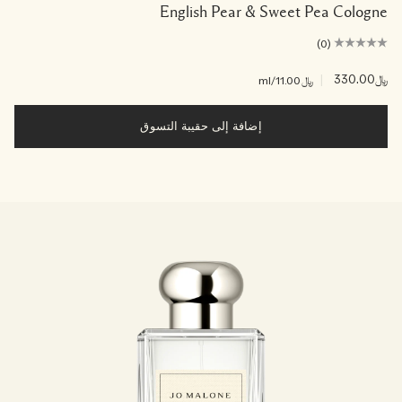
English Pear & Sweet Pea Cologne
(0)
﷼330.00
|
﷼11.00
/ml
إضافة إلى حقيبة التسوق