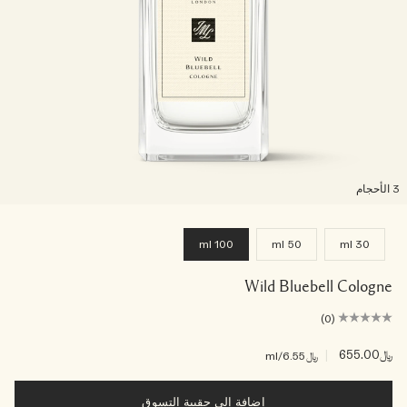
لأحجام
100 ml
50 ml
30 ml
Wild Bluebell Cologne
(0)
﷼655.00
|
﷼6.55
/ml
إضافة إلى حقيبة التسوق