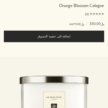
Orange Blossom Cologne
(0)
﷼330.00
|
﷼11.00
/ml
إضافة إلى حقيبة التسوق