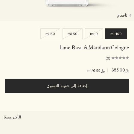
لأحجام
50 ml
30 ml
9 ml
100 ml
Lime Basil & Mandarin Cologne
(0)
﷼655.00
|
﷼6.55
/ml
إضافة إلى حقيبة التسوق
الأكثر مبيعًا