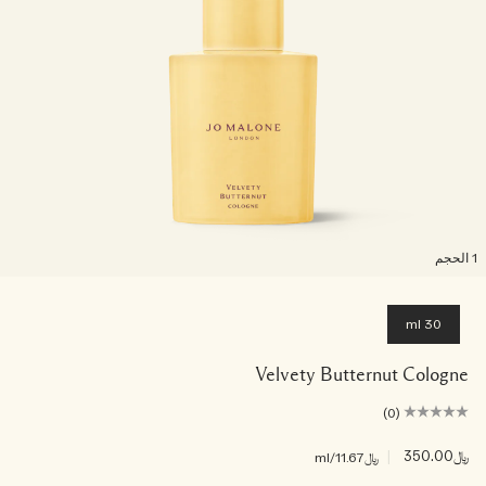
لحجم
30 ml
Velvety Butternut Cologne
(0)
﷼350.00
|
﷼11.67
/ml