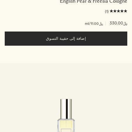
English Pear & Freesia Cologne
(1)
﷼330.00
|
﷼11.00
/ml
إضافة إلى حقيبة التسوق