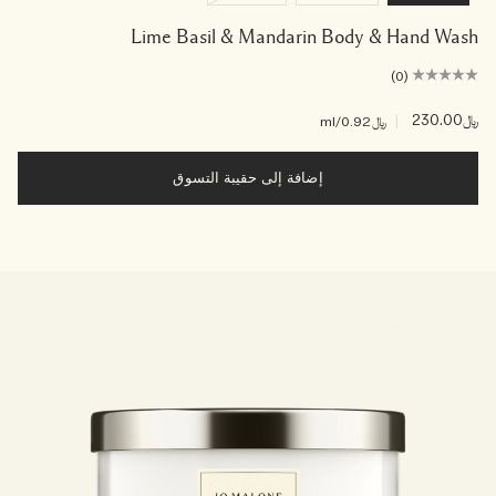
Lime Basil & Mandarin Body & Hand Wash
(0)
﷼230.00
|
﷼0.92
/ml
إضافة إلى حقيبة التسوق