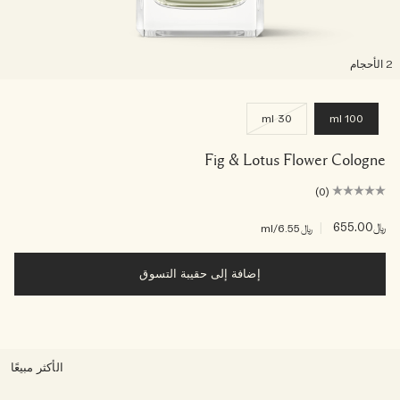
لأحجام
30 ml
100 ml
Fig & Lotus Flower Cologne
(0)
﷼655.00
|
﷼6.55
/ml
إضافة إلى حقيبة التسوق
الأكثر مبيعًا