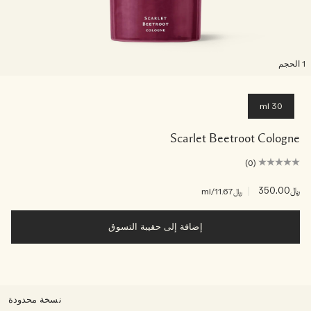
لحجم
30 ml
Scarlet Beetroot Cologne
(0)
﷼350.00
|
﷼11.67
/ml
إضافة إلى حقيبة التسوق
نسخة محدودة