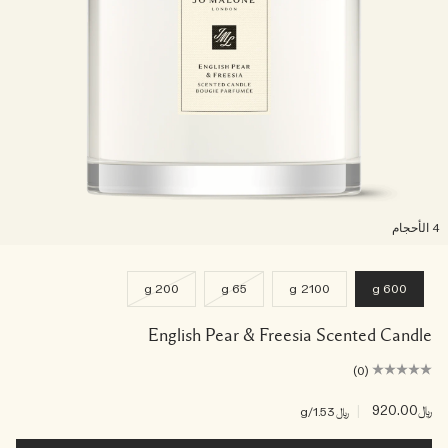
لأحجام
200 g
65 g
2100 g
600 g
English Pear & Freesia Scented Candle
(0)
﷼920.00
|
﷼1.53
/g