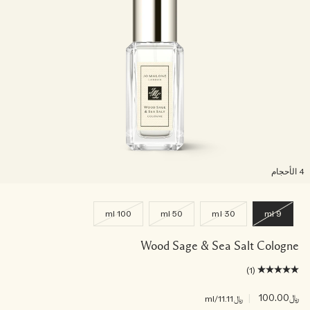
لأحجام
100 ml
50 ml
30 ml
9 ml
Wood Sage & Sea Salt Cologne
(1)
﷼100.00
|
﷼11.11
/ml