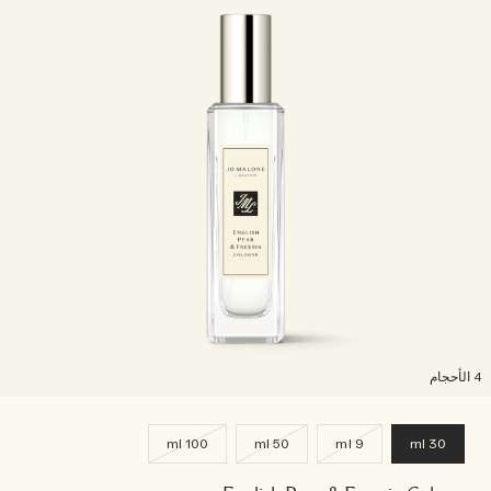
خشبي
بخاخ الجسم All Over
لأحجام
100 ml
50 ml
9 ml
30 ml