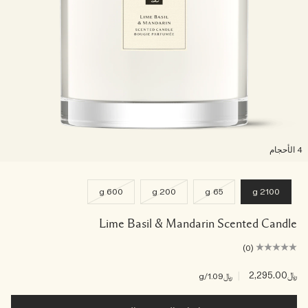
لأحجام
600 g
200 g
65 g
2100 g
Lime Basil & Mandarin Scented Candle
(0)
﷼2,295.00
|
﷼1.09
/g