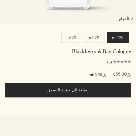
لأحجام
50 ml
30 ml
100 ml
Blackberry & Bay Cologne
(0)
﷼655.00
|
﷼6.55
/ml
إضافة إلى حقيبة التسوق