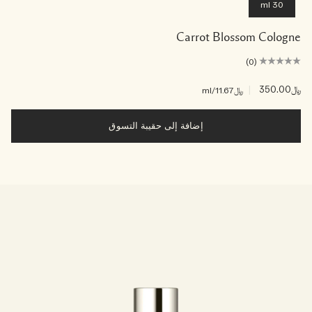
30 ml
Carrot Blossom Cologne
(0)
﷼350.00
|
﷼11.67
/ml
إضافة إلى حقيبة التسوق