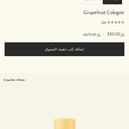
Grapefruit Cologne
(0)
﷼330.00
|
﷼11.00
/ml
إضافة إلى حقيبة التسوق
نسخة محدودة