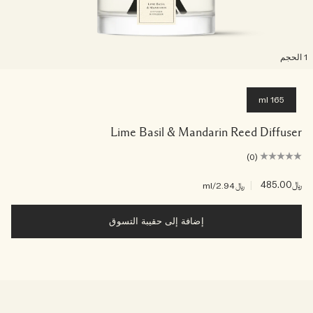
لحجم
165 ml
Lime Basil & Mandarin Reed Diffuser
(0)
﷼485.00
|
﷼2.94
/ml
إضافة إلى حقيبة التسوق