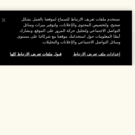
نستخدم ملفات تعريف الارتباط للسماح لموقعنا بالعمل بشكل
صحيح، ولتخصيص المحتوى والإعلانات، ولتوفير ميزات وسائل
التواصل الاجتماعي ولتحليل حركة المرور على الموقع. ونشارك
أيضًا المعلومات حول استخدامك موقعنا مع شركائنا على مستوى
المساعدة
وسائل التواصل الاجتماعي والإعلانات والتحليلات.
الأسئلة الشائعة
إعدادات ملف تعريف الارتباط
قبول ملفات تعريف الارتباط كلها
تفضلوا بزيارة الموقع والاستكشاف
طلبي
مُحدِّد مواقع المتاجر
بيانات التوصيل
شركتنا
تخفيضات وفعاليات الشركات
الاسترجاع والاسترداد
معلومات عن الشركة
موظفونا وبيئة عملنا
التسوق أونلاين
الخصوصية والشروط
الوظائف
ممارساتنا المستدامة
صفحتي الشخصية
شروط الاستخدام
فهرس المكونات
تواصلوا معنا
الموقع واللغة
سياسة الخصوصية
تغيير الموقع
شروط البيع