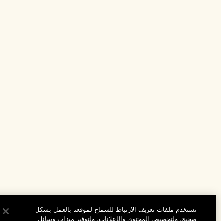
نستخدم ملفات تعريف الارتباط للسماح لموقعنا بالعمل بشكل
صحيح، ولتخصيص المحتوى والإعلانات، ولتوفير ميزات وسائل