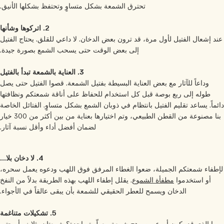
تحترق الشمعة بشكل متساوٍ وتحتفظ بشكلها الأنيق.
2. اتركوها وشأنها
د إشعال الفتيل لأول مرة، قد ترون بعض الدخان. لا داعي للقلق. يحتاج الفتيل
إلى بعض الوقت حتى يسحب الشمع بصورة جيدة.
3. العناية بالشمعة تبدأ بالفتيل
وداعاً للآثار مع بعض العناية البسيطة بفتيل الشمعة. قصوا الفتيل حتى يصل
طوله إلى ربع بوصة قبل كل استخدام للحفاظ على أناقة شمعتكم ونظافتها
ئماً. يساعد تقليم الفتيل بانتظام في ذوبان الشمع بشكل متساوٍ. الفتائل الخاصة
بنا مصنوعة من القطن الطبيعي، وتم اختيارها بعناية من بين أكثر من 300 خيار
لضمان أفضل أداء وأقل نسبة آثار.
4. لا دخان بلا...
طفاء شمعتكم الجميلة، ضعوا الغطاء المرفق فوق اللهب ودعوه يعمل سحره،
أو استخدموا
مطفأة الشموع
. يقلل إطفاء اللهب بهذه الطريقة بدلاً من النفخ
الدخان ويسمح للعطر الحقيقي للشمعة بأن يبقى عالقاً في الأجواء.
5. تشكيلات متناغمة