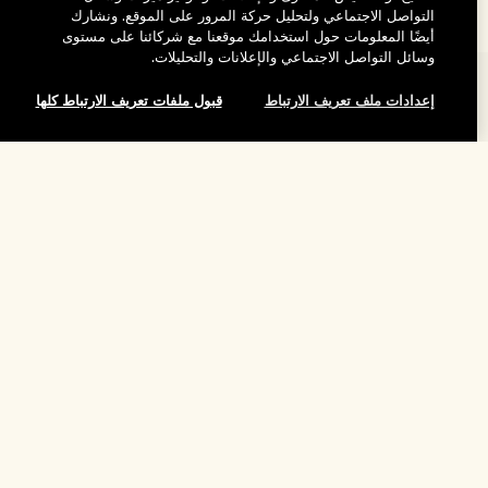
التواصل الاجتماعي ولتحليل حركة المرور على الموقع. ونشارك
أيضًا المعلومات حول استخدامك موقعنا مع شركائنا على مستوى
وسائل التواصل الاجتماعي والإعلانات والتحليلات.
المساعدة
إعدادات ملف تعريف الارتباط
قبول ملفات تعريف الارتباط كلها
الأسئلة الشائعة
تفضلوا بزيارة الموقع والاستكشاف
طلبي
مُحدِّد مواقع المتاجر
بيانات التوصيل
شركتنا
تخفيضات وفعاليات الشركات
الاسترجاع والاسترداد
معلومات عن الشركة
موظفونا وبيئة عملنا
التسوق أونلاين
الخصوصية والشروط
الوظائف
ممارساتنا المستدامة
صفحتي الشخصية
شروط الاستخدام
فهرس المكونات
تواصلوا معنا
الموقع واللغة
سياسة الخصوصية
تغيير الموقع
شروط البيع
القواعد الإرشادية للتقييم