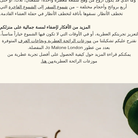
ما الذي قد يكون أروع من وهج شمعة معطّرة واحدة؟ شمعتان، ثلاث، أو حتى
أربع بروائح وأحجام مختلفة – من
شموع السفر
إلى
الشموع الفاخرة
التي
تخطف الأنظار. نسقوها بأناقة لتخطف الأنظار في حفلة العشاء القادمة.
المزيد من الأفكار لإضفاء لمسة جمالية على منزلكم
عزيز تجربتكم العطرية، أو في الأوقات التي لا تكون فيها الشموع خياراً مناسباً،
قترح عليكم تشكيلتنا من
موزعات الرائحة العطرية
وبخاخات الغرف
المتوفرة
بعدد من عطور Jo Malone London المفضلة.
يمكنكم قراءة المزيد حول كيفية الحصول على أفضل تجربة عطرية من
موزعات الرائحة العطرية
من هنا.