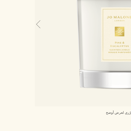
ّري لعرض أوضح