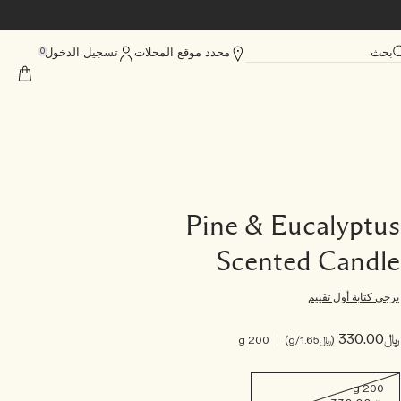
بحث
محدد موقع المحلات
تسجيل الدخول
0
Pine & Eucalyptus
Scented Candle
يرجى كتابة أول تقييم
﷼330.00
﷼1.65
/g
200 g
200 g