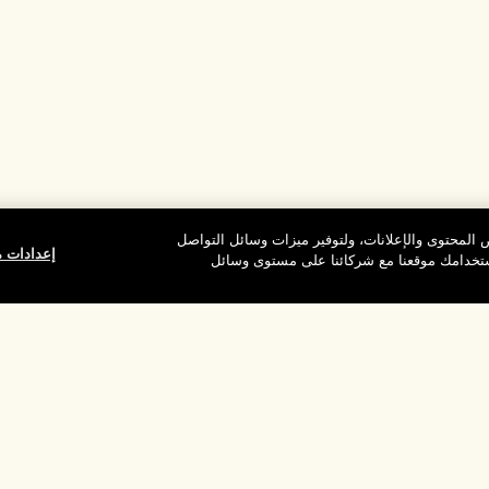
المحتوى والإعلانات، ولتوفير ميزات وسائل التواصل
إعدادات م
استخدامك موقعنا مع شركائنا على مستوى وسائل
وقع
شركتنا
الخصوصية وال
معلومات عن الشركة
شروط الاستخدام
الوظائف
سياسة الخصوصية
ركات
شروط البيع