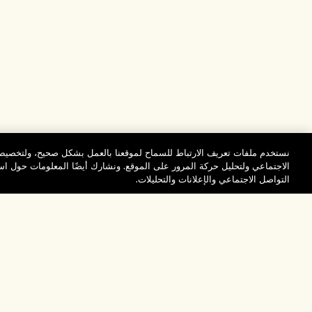
نستخدم ملفات تعريف الارتباط للسماح لموقعنا بالعمل بشكل صحيح، ولتخصيص 
الاجتماعي ولتحليل حركة المرور على الموقع. ونشارك أيضًا المعلومات حول 
التواصل الاجتماعي والإعلانات والتحليلات.
المساعدة
تفضلوا بزيارة الم
الأسئلة الشائعة
والاستكشاف
مُحدِّد مواقع المتاجر
طلبي
تخفيضات وفعاليات الش
بيانات التوصيل
موظفونا وبيئة عملنا