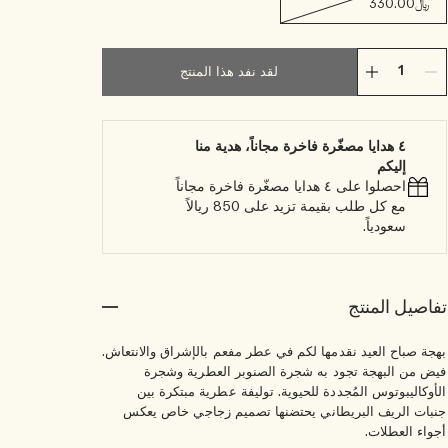
﷼330.00
لقد نفد هذا المنتج
٤ هدايا مصغّرة فاخرة مجاناً، هدية منا
إليكم
احصلوا على ٤ هدايا مصغّرة فاخرة مجاناً
مع كل طلب بقيمة تزيد على 850 ريالاً
سعودياً.
تفاصيل المنتج
بهجة صباح العيد نقدمها لكم في عطر مفعم بالإشراق والانتعاش.
فيض من البهجة تجود به شجرة الصنوبر العطرية وشجرة
الأوكاليبوتوس المُجددة للحيوية. توليفة عطرية مبتكرة بين
جنبات الريف البريطاني يحتضنها تصميم زجاجي خاص يعكس
أجواء العطلات.