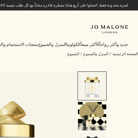
لفترة محدودة فقط: احصلوا على أربع هدايا مصغّرة فاخرة مجاناً مع كل طلب بقيمة 850 ريالاً سعودياً أو أكثر.
جديد وأكثر رواجاً
الأكثر مبيعاً
الكولونيا
المنزل والشموع
منتجات الاستحمام والع
الصفحة الرئيسية
/
المنزل والشموع
/
الشموع