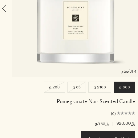
4 الأحجام
200 g
65 g
2100 g
600 g
Pomegranate Noir Scented Candle
(0)
﷼920.00
|
﷼20.00
﷼1.53
/g