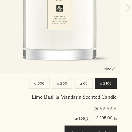
4 الأحجام
600 g
200 g
65 g
2100 g
Lime Basil & Mandarin Scented Candle
(0)
﷼2,295.00
|
﷼1.09
/g