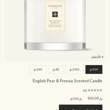
4 الأحجام
200 g
65 g
2100 g
600 g
English Pear & Freesia Scented Candle
(0)
﷼920.00
|
﷼1.53
/g