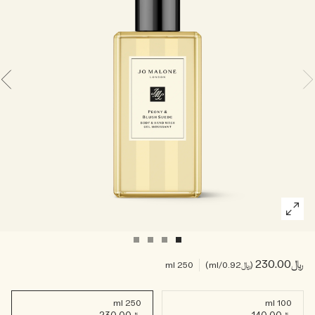
خشبي
بخاخ الجسم All Over
﷼230.00
﷼0.92
/ml
250 ml
250 ml
100 ml