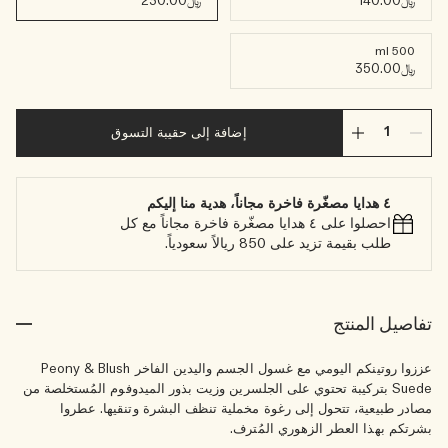
﷼140.00
﷼230.00
500 ml
﷼350.00
إضافة إلى حقيبة التسوق
٤ هدايا مصغّرة فاخرة مجاناً، هدية منا إليكم
احصلوا على ٤ هدايا مصغّرة فاخرة مجاناً مع كل
طلب بقيمة تزيد على 850 ريالاً سعودياً.
تفاصيل المنتج
عززوا روتينكم اليومي مع غسول الجسم واليدين الفاخر Peony & Blush
Suede بتركيبة تحتوي على الجلسرين وزيت بذور الميدوفوم المُستخلصة من
مصادر طبيعية، تتحول إلى رغوة مخملية تنظف البشرة وتنقيها. عطروا
بشرتكم بهذا العطر الزهوري المُترف.