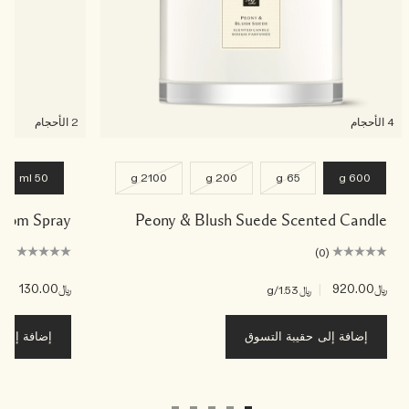
4 الأحجام
2 الأحجام
50 ml
2100 g
200 g
65 g
600 g
 Room Spray
Peony & Blush Suede Scented Candle
(0)
(0)
﷼920.00
|
﷼130.00
|
﷼1.53
/g
﷼.60
إضافة إلى حقيبة التسوق
إضافة إلى ح