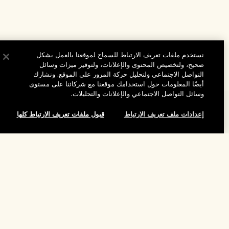
نستخدم ملفات تعريف الارتباط للسماح لموقعنا بالعمل بشكل
صحيح، ولتخصيص المحتوى والإعلانات، ولتوفير ميزات وسائل
التواصل الاجتماعي ولتحليل حركة المرور على الموقع. ونشارك
أيضًا المعلومات حول استخدامك موقعنا مع شركائنا على مستوى
وسائل التواصل الاجتماعي والإعلانات والتحليلات.
المساعدة
إعدادات ملف تعريف الارتباط
قبول ملفات تعريف الارتباط كلها
الأسئلة الشائعة
تفضلوا بزيارة الموقع والاستكشاف
طلبي
إضافة إلى حقيبة التسوق
مُحدِّد مواقع المتاجر
بيانات التوصيل
شركتنا
تخفيضات وفعاليات الشركات
الاسترجاع والاسترداد
معلومات عن الشركة
موظفونا وبيئة عملنا
التسوق أونلاين
الخصوصية والشروط
الوظائف
ممارساتنا المستدامة
صفحتي الشخصية
شروط الاستخدام