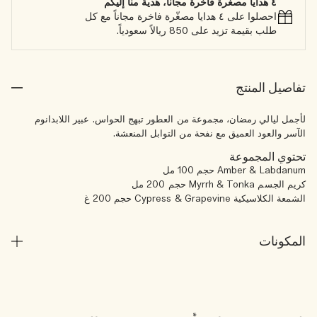
٤ هدايا مصغّرة فاخرة مجاناً، هدية منا إليكم
احصلوا على ٤ هدايا مصغّرة فاخرة مجاناً مع كل
طلب بقيمة تزيد على 850 ريالاً سعودياً.
تفاصيل المنتج
لأجمل ليالي رمضان، مجموعة من العطور تبهج الحواس. عبير اللابدانوم
الآسر والعود العميق مع نفحة من التوابل المنعشة.
تحتوي المجموعة
Amber & Labdanum حجم 100 مل
كريم الجسم Myrrh & Tonka حجم 200 مل
الشمعة الكلاسيكية Cypress & Grapevine حجم 200 غ
المكونات