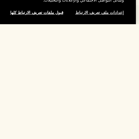
وسائل التواصل الاجتماعي والإعلانات والتحليلات.
إعدادات ملف تعريف الارتباط
قبول ملفات تعريف الارتباط كلها
المساعدة
الأسئلة الشائعة
تفضلوا بزيارة الموقع والاستكشاف
لقد نفد هذا المنتج
طلبي
مُحدِّد مواقع المتاجر
بيانات التوصيل
شركتنا
تخفيضات وفعاليات الشركات
الاسترجاع والاسترداد
معلومات عن الشركة
موظفونا وبيئة عملنا
التسوق أونلاين
الخصوصية والشروط
الوظائف
ممارساتنا المستدامة
صفحتي الشخصية
شروط الاستخدام
فهرس المكونات
تواصلوا معنا
الموقع واللغة
سياسة الخصوصية
تغيير الموقع
شروط البيع
القواعد الإرشادية للتقييم
إدارة ملفات تعريف الارتباط الخاصة بالموقع