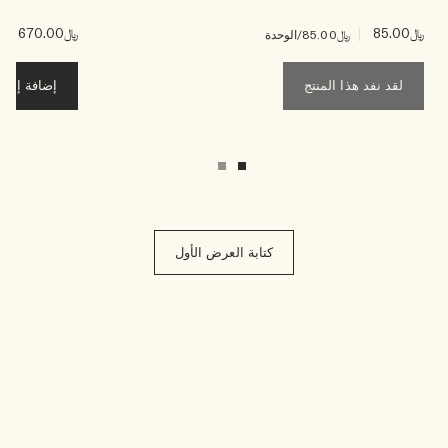
﷼85.00
|
﷼670.00
|
﷼85.00
/الوحدة
﷼00
لقد نفد هذا المنتج
إضافة إلى ح
كتابة العرض الأول