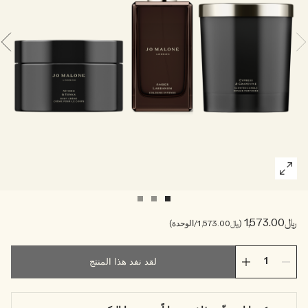
خشبي
بخاخ الجسم All Over
﷼1,573.00
﷼1,573.00
/الوحدة
لقد نفد هذا المنتج