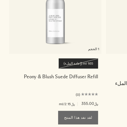
1 الحجم
165 ml (إعادة الملء)
Peony & Blush Suede Diffuser Refill
(0)
﷼355.00
|
﷼2.15
/ml
لقد نفد هذا المنتج