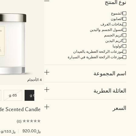
نوع المنتج
الشموع
الصابون
بخاخات الغرف
غسول الجسم واليدين
كريم الجسم
كريم اليدين
كولونيا
موزعات الرائحة العطرية بالعيدان
موزعات الرائحة العطرية في السيارة
اسم المجموعة
4 الأحجام
العائلة العطرية
65 g
600 g
السعر
de Scented Candle
(0)
﷼920.00
|
﷼1.53
/g