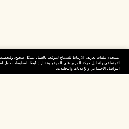
نستخدم ملفات تعريف الارتباط للسماح لموقعنا بالعمل بشكل صحيح، ولتخصيص 
الاجتماعي ولتحليل حركة المرور على الموقع. ونشارك أيضًا المعلومات حول 
التواصل الاجتماعي والإعلانات والتحليلات.
المساعدة
تفضلوا بزيارة الم
الأسئلة الشائعة
والاستكشاف
مُحدِّد مواقع المتاجر
طلبي
تخفيضات وفعاليات الش
بيانات التوصيل
موظفونا وبيئة عملنا
الاسترجاع والاسترداد