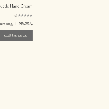
Suede Hand Cream
(0)
﷼165.00
|
﷼5.50
/ml
لقد نفد هذا المنتج