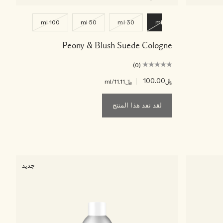
100 ml
50 ml
30 ml
9 ml
Peony & Blush Suede Cologne
(0)
﷼100.00
|
﷼11.11
/ml
لقد نفد هذا المنتج
جديد