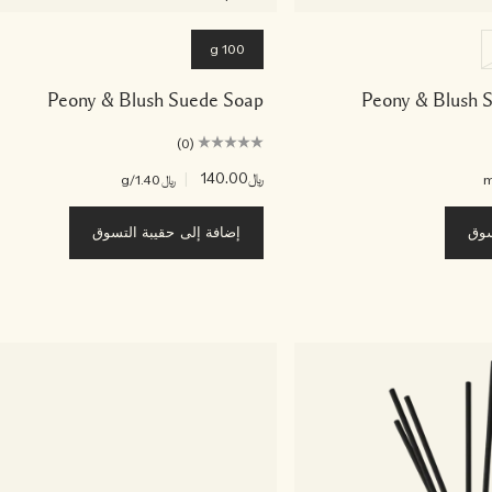
100 g
Peony & Blush Suede Soap
Peony & Blush 
(0)
﷼140.00
|
﷼1.40
/g
سوق
إضافة إلى حقيبة التسوق