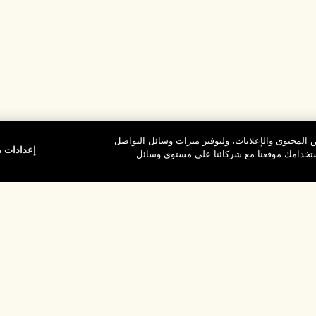
المحتوى والإعلانات، ولتوفير ميزات وسائل التواصل
إعدادات م
استخدامك موقعنا مع شركائنا على مستوى وسائل
وقع
شركتنا
الخصوصية وال
معلومات عن الشركة
شروط الاستخدام
الوظائف
سياسة الخصوصية
ركات
شروط البيع
القواعد الإرشادية لل