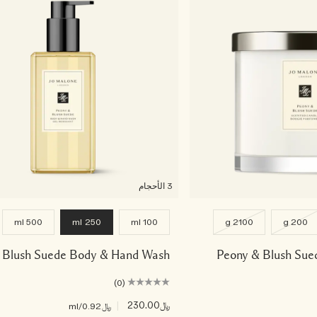
3 الأحجام
500 ml
250 ml
100 ml
2100 g
200 g
 Blush Suede Body & Hand Wash
Peony & Blush Sue
(0)
﷼230.00
|
﷼0.92
/ml