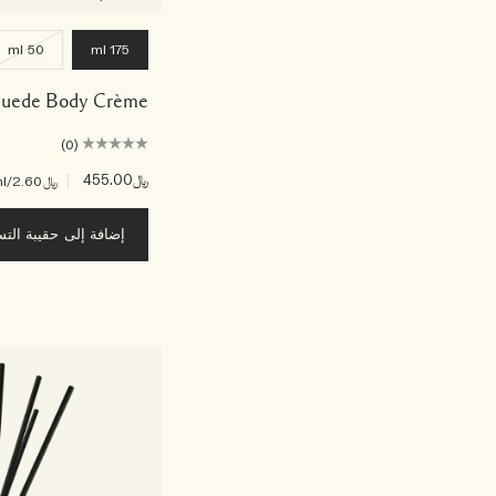
50 ml
175 ml
Suede Body Crème
(0)
﷼455.00
|
﷼2.60
/ml
إضافة إلى حقيبة الت