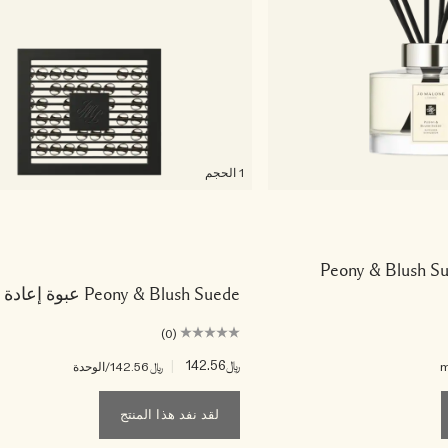
1 الحجم
Peony & Blush Su
Peony & Blush Suede عبوة إعادة الملء
(0)
﷼142.56
|
﷼142.56
/الوحدة
لقد نفد هذا المنتج