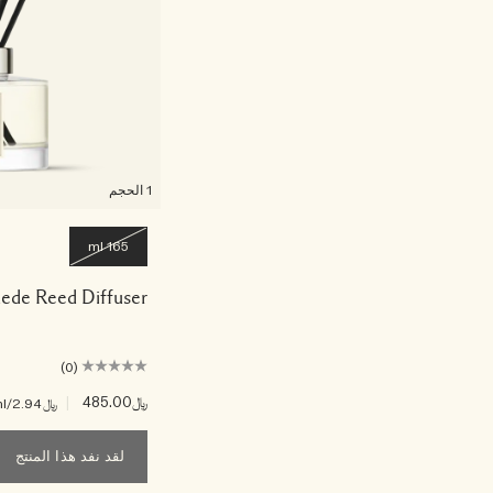
1 الحجم
165 ml
ede Reed Diffuser
(0)
﷼485.00
|
﷼2.94
/ml
لقد نفد هذا المنتج