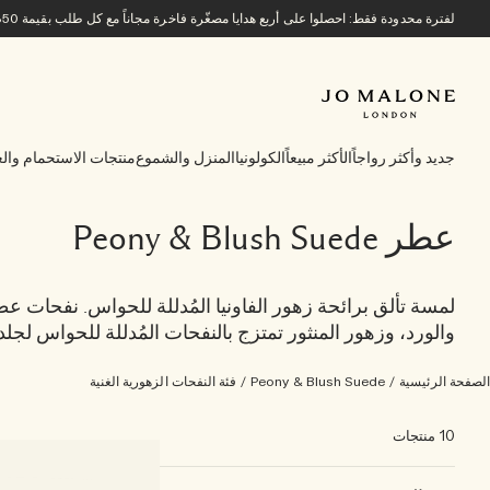
لفترة محدودة فقط: احصلوا على أربع هدايا مصغّرة فاخرة مجاناً مع كل طلب بقيمة 850 ريالاً سعودياً أو أكثر.
جديد وأكثر رواجاً
الأكثر مبيعاً
الكولونيا
المنزل والشموع
منتجات الاستحمام والع
عطر Peony & Blush Suede
لمسة تألق برائحة زهور الفاونيا المُدللة للحواس. نفحات عطر
والورد، وزهور المنثور تمتزج بالنفحات المُدللة للحواس لجلد
الصفحة الرئيسية
/
Peony & Blush Suede
/
فئة النفحات الزهورية الغنية
10 منتجات