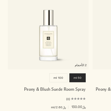
2 الأحجام
100 ml
50 ml
Peony & Blush Suede Room Spray
Peony &
(0)
﷼130.00
|
﷼2.60
/ml