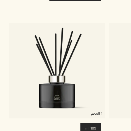
1 الحجم
165 ml