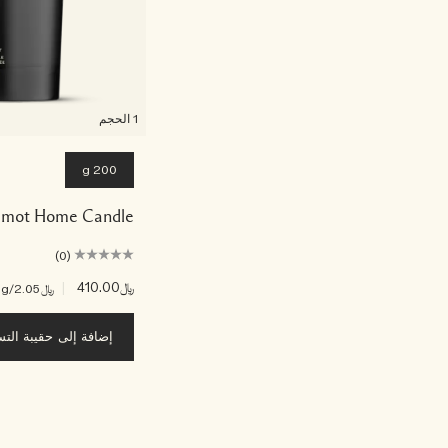
1 الحجم
200 g
amot Home Candle
(0)
﷼410.00
|
﷼2.05
/g
إضافة إلى حقيبة الت