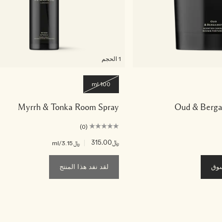
1 الحجم
100 ml
Myrrh & Tonka Room Spray
Oud & Berg
(0)
﷼315.00
|
﷼3.15
/ml
سوق
لقد نفد هذا المنتج