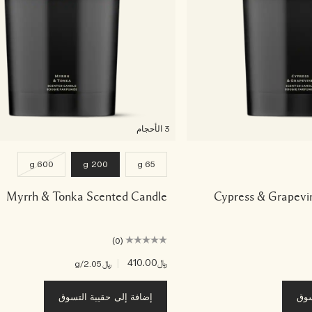
3 الأحجام
600 g
200 g
65 g
Myrrh & Tonka Scented Candle
Cypress & Grapevi
(0)
﷼410.00
|
﷼2.05
/g
سوق
إضافة إلى حقيبة التسوق