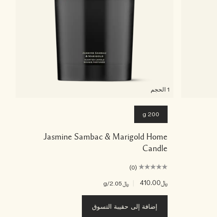
1 الحجم
200 g
Jasmine Sambac & Marigold Home
Candle
(0)
﷼410.00
|
﷼2.05
/g
إضافة إلى حقيبة التسوق