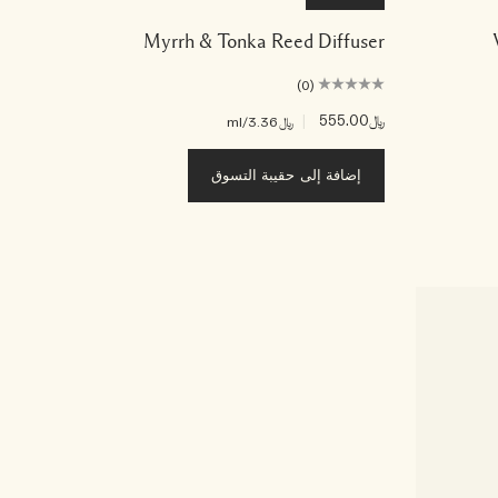
Myrrh & Tonka Reed Diffuser
(0)
﷼555.00
|
﷼3.36
/ml
إضافة إلى حقيبة التسوق