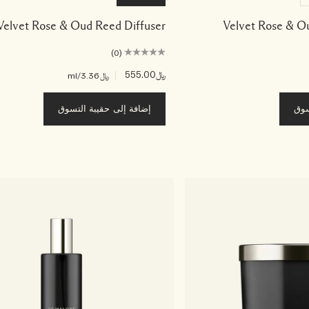
Velvet Rose & Oud Reed Diffuser
Velvet Rose & O
(0)
﷼555.00
|
﷼3.36
/ml
سوق
إضافة إلى حقيبة التسوق