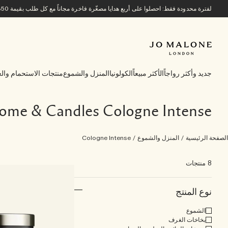
لفترة محدودة فقط: احصلوا على أربع هدايا مصغّرة فاخرة مجاناً مع كل طلب بقيمة 850 ريالاً سعودياً أو أكثر.
جديد وأكثر رواجاً
الأكثر مبيعاً
الكولونيا
المنزل والشموع
منتجات الاستحمام والع
ome & Candles Cologne Intense
الصفحة الرئيسية
/
المنزل والشموع
/
Cologne Intense
8 منتجات
نوع المنتج
الشموع
بخاخات الغرف