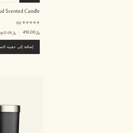
ud Scented Candle
(0)
﷼410.00
|
﷼2.05
/g
إضافة إلى حقيبة الت