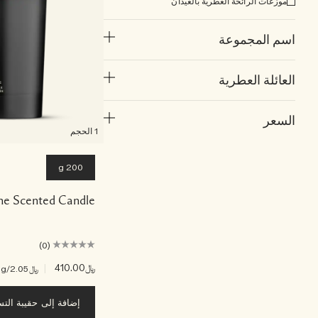
موزعات الرائحة العطرية بالعيدان
اسم المجموعة
العائلة العطرية
السعر
1 الحجم
200 g
ne Scented Candle
(0)
﷼410.00
|
﷼2.05
/g
إضافة إلى حقيبة الت