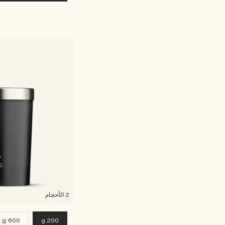
2 الأحجام
600 g
200 g